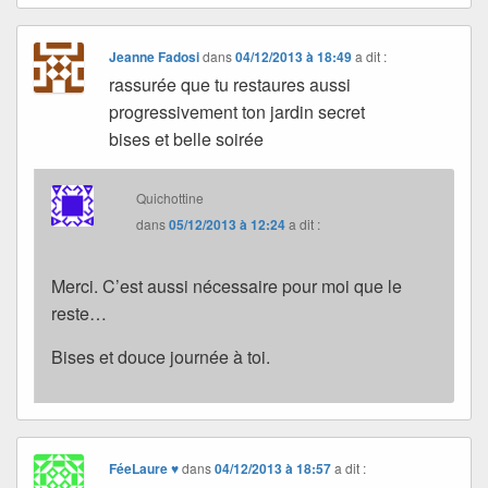
Jeanne Fadosi
dans
04/12/2013 à 18:49
a dit :
rassurée que tu restaures aussi
progressivement ton jardin secret
bises et belle soirée
Quichottine
dans
05/12/2013 à 12:24
a dit :
Merci. C’est aussi nécessaire pour moi que le
reste…
Bises et douce journée à toi.
FéeLaure ♥
dans
04/12/2013 à 18:57
a dit :