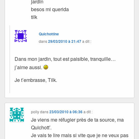
jardin
besos mi querida
tilk
Quichottine
dans
29/03/2010 à 21:47
a dit :
Dans mon jardin, tout est paisible, tranquille…
j’aime aussi.
Je t’embrasse, Tilk.
polly
dans
23/03/2010 à 06:36
a dit :
Je viens me réfugier près de ta source, ma
Quichott’.
Je vais te lire mais si vite que je ne veux pas