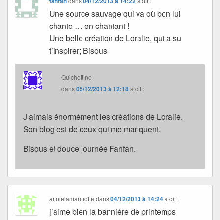
fanfan
dans
04/12/2013 à 14:22
a dit :
Une source sauvage qui va où bon lui
chante … en chantant !
Une belle création de Loralie, qui a su
t’inspirer; Bisous
Quichottine
dans
05/12/2013 à 12:18
a dit :
J’aimais énormément les créations de Loralie.
Son blog est de ceux qui me manquent.
Bisous et douce journée Fanfan.
annielamarmotte
dans
04/12/2013 à 14:24
a dit :
j’aime bien la bannière de printemps