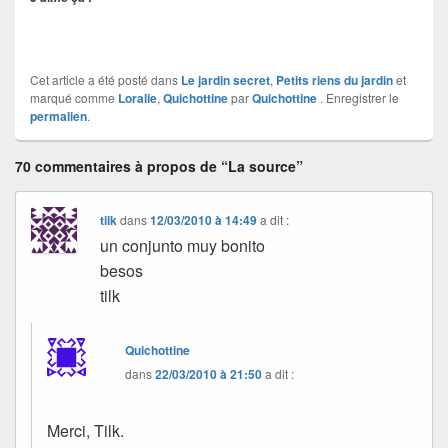
Cet article a été posté dans
Le jardin secret
,
Petits riens du jardin
et
marqué comme
Loralie
,
Quichottine
par
Quichottine
. Enregistrer le
permalien
.
70 commentaires à propos de “La source”
tilk
dans
12/03/2010 à 14:49
a dit :
un conjunto muy bonito
besos
tilk
Quichottine
dans
22/03/2010 à 21:50
a dit :
Merci, Tilk.