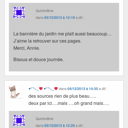
Quichottine
dans
05/12/2013 à 12:19
a dit :
La bannière du jardin me plaît aussi beaucoup…
J’aime la retrouver sur ces pages.
Merci, Annie.
Bisous et douce journée.
♥*¨*•.¸¸
♥*¨*•.¸¸
dans
04/12/2013 à 14:35
a dit :
des sources rien de plus beau…..
deux par ici….mais ….oh grand mais….
Quichottine
dans
05/12/2013 à 12:20
a dit :