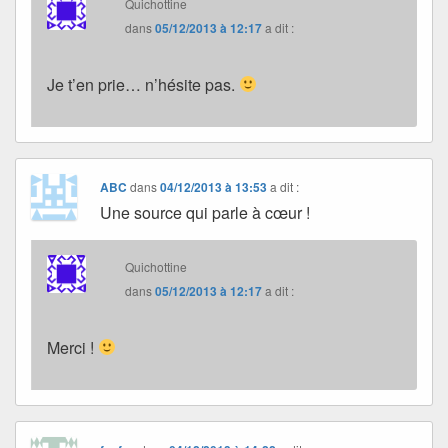
Quichottine
dans
05/12/2013 à 12:17
a dit :
Je t’en prie… n’hésite pas.
ABC
dans
04/12/2013 à 13:53
a dit :
Une source qui parle à cœur !
Quichottine
dans
05/12/2013 à 12:17
a dit :
Merci !