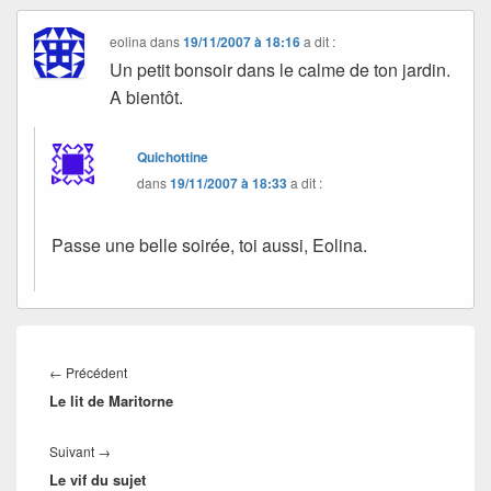
eolina
dans
19/11/2007 à 18:16
a dit :
Un petit bonsoir dans le calme de ton jardin.
A bientôt.
Quichottine
dans
19/11/2007 à 18:33
a dit :
Passe une belle soirée, toi aussi, Eolina.
Navigation
de
Article
←
Précédent
l’article
Le lit de Maritorne
précédent :
Article
Suivant
→
Le vif du sujet
suivant :