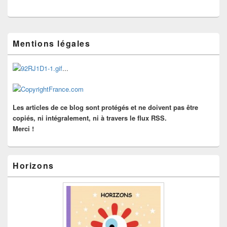
Zone
Mentions légales
principale
de
widget
...
pour
la
barre
latérale
Les articles de ce blog sont protégés et ne doivent pas être
copiés, ni intégralement, ni à travers le flux RSS.
Merci !
Horizons