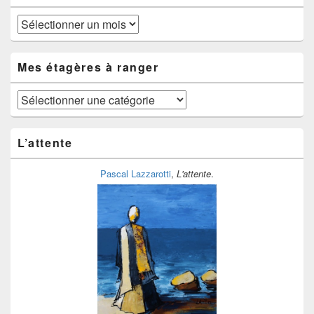
Au
fil
du
temps
Mes étagères à ranger
Mes
étagères
à
ranger
L’attente
Pascal Lazzarotti
,
L'attente
.