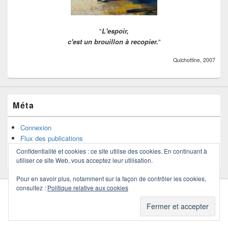
"
L'espoir,
c'est un brouillon à recopier.
"
Quichottine, 2007
Méta
Connexion
Flux des publications
Flux des commentaires
Confidentialité et cookies : ce site utilise des cookies. En continuant à
Site de WordPress-FR
utiliser ce site Web, vous acceptez leur utilisation.
Pour en savoir plus, notamment sur la façon de contrôler les cookies,
consultez :
Politique relative aux cookies
Copyright © 2026
Quichottine
. Tous droits réservés.
Politique de confidentialité
Thème : Catch Box par
Thèmes Catch