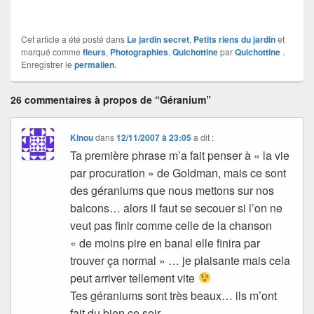
Cet article a été posté dans
Le jardin secret
,
Petits riens du jardin
et
marqué comme
fleurs
,
Photographies
,
Quichottine
par
Quichottine
.
Enregistrer le
permalien
.
26 commentaires à propos de “Géranium”
Kinou
dans
12/11/2007 à 23:05
a dit :
Ta première phrase m’a fait penser à « la vie
par procuration » de Goldman, mais ce sont
des géraniums que nous mettons sur nos
balcons… alors il faut se secouer si l’on ne
veut pas finir comme celle de la chanson
« de moins pire en banal elle finira par
trouver ça normal » … je plaisante mais cela
peut arriver tellement vite
Tes géraniums sont très beaux… ils m’ont
fait du bien ce soir..