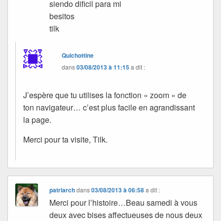
siendo dificil para mi
besitos
tilk
Quichottine
dans
03/08/2013 à 11:15
a dit :
J’espère que tu utilises la fonction « zoom » de
ton navigateur… c’est plus facile en agrandissant
la page.
Merci pour ta visite, Tilk.
patriarch
dans
03/08/2013 à 06:58
a dit :
Merci pour l’histoire…Beau samedi à vous
deux avec bises affectueuses de nous deux