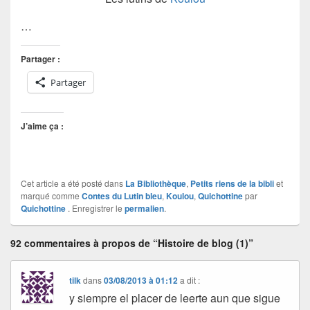
…
Partager :
Partager
J’aime ça :
Cet article a été posté dans
La Bibliothèque
,
Petits riens de la bibli
et
marqué comme
Contes du Lutin bleu
,
Koulou
,
Quichottine
par
Quichottine
. Enregistrer le
permalien
.
92 commentaires à propos de “Histoire de blog (1)”
tilk
dans
03/08/2013 à 01:12
a dit :
y siempre el placer de leerte aun que sigue