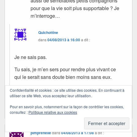
aussi de semblables petits compagnons
pour que la vie soit plus supportable ? Je
m’interroge…
Quichottine
dans
04/08/2013 à 16:00
a dit :
Je ne sais pas.
Tu sais, je m’en sers pour rendre plus vivant ce
qui le serait sans doute bien moins sans eux.
Merci pour ces mots partagés.
Confidentialité et cookies : ce site utilise des cookies. En continuant à
utiliser ce site Web, vous acceptez leur utilisation.
Passe une douce journée.
Pour en savoir plus, notamment sur la façon de contrôler les cookies,
consultez :
Politique relative aux cookies
pimprenelle
dans
04/08/2013 à 17:08
a dit :