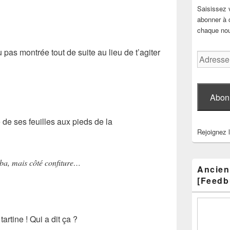
Saisissez 
abonner à c
chaque nouv
 pas montrée tout de suite au lieu de t’agiter
Adresse
e-
mail
Abon
e de ses feuilles aux pieds de la
Rejoignez 
mba, mais côté confiture…
Ancien
[Feedb
tartine ! Qui a dit ça ?