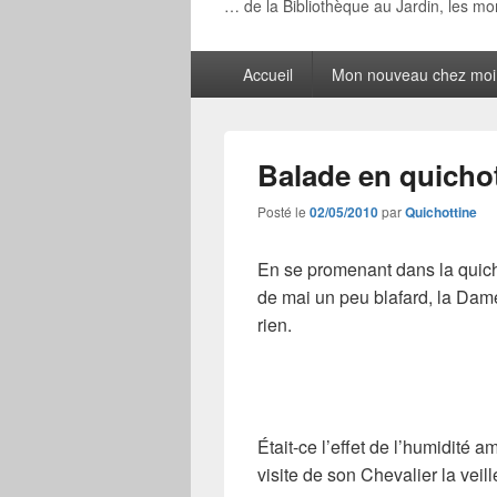
… de la Bibliothèque au Jardin, les m
Menu
Accueil
Mon nouveau chez moi
principal
Balade en quichot
Posté le
02/05/2010
par
Quichottine
En se promenant dans la quich
de mai un peu blafard, la Dame
rien.
Était-ce l’effet de l’humidité a
visite de son Chevalier la veill