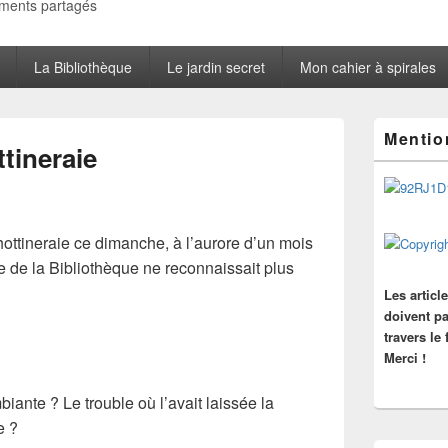
oments partagés
La Bibliothèque
Le jardin secret
Mon cahier à spirales
Zone
Mentio
principale
tineraie
de
widget
pour
la
barre
ottineraie ce dimanche, à l’aurore d’un mois
latérale
 de la Bibliothèque ne reconnaissait plus
Les articl
doivent pa
travers le
Merci !
mbiante ? Le trouble où l’avait laissée la
e ?