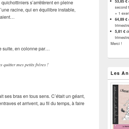
53,85 €
d
quichottiniers s’arrêtèrent en pleine
second t
’une racine, qui en équilibre instable,
+ 1 exe
saient…
64,89 €
trimestr
5,81 €
de
trimestr
Merci !
de suite, en colonne par…
 quitter mes petits frères !
Les An
it ses bras en tous sens. C’était un géant,
traves et arrivent, au fil du temps, à faire