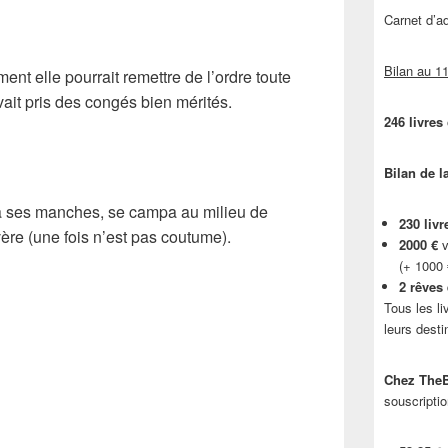
Carnet d’
Bilan au 11
ent elle pourrait remettre de l’ordre toute
vait pris des congés bien mérités.
246 livres
Bilan de l
ssa ses manches, se campa au milieu de
230 livr
évère (une fois n’est pas coutume).
2000 €
v
(+ 1000
2 rêves
Tous les li
leurs desti
Chez TheB
souscriptio