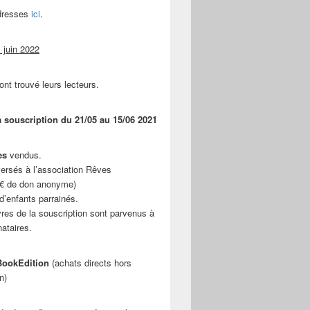
adresses
ici
.
 juin 2022
ont trouvé leurs lecteurs.
a souscription du 21/05 au 15/06 2021
es
vendus.
ersés à l’association Rêves
 € de don anonyme)
d’enfants parrainés.
vres de la souscription sont parvenus à
nataires.
ookEdition
(achats directs hors
n)