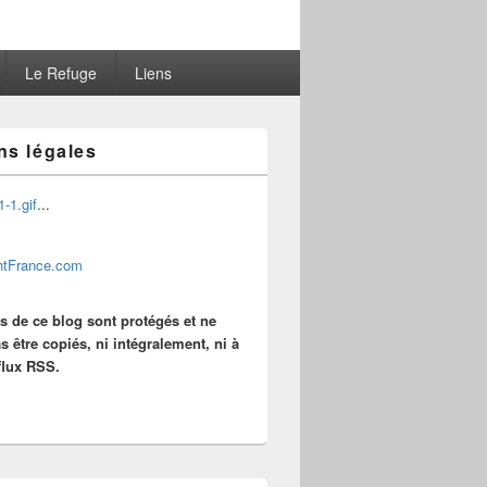
Le Refuge
Liens
ns légales
...
es de ce blog sont protégés et ne
s être copiés, ni intégralement, ni à
 flux RSS.