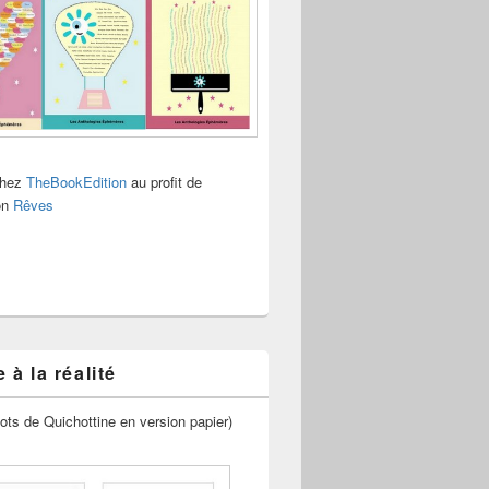
chez
TheBookEdition
au profit de
ion
Rêves
 à la réalité
ots de Quichottine en version papier)