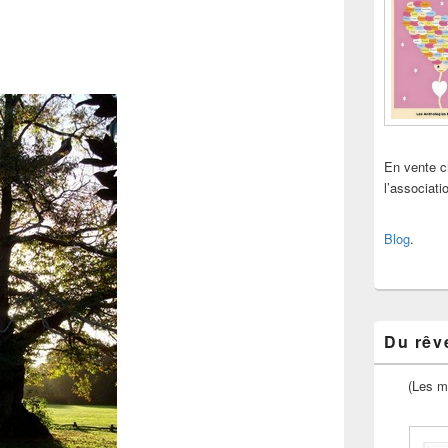
En vente 
l’associat
Blog
.
Du rêve
(Les m