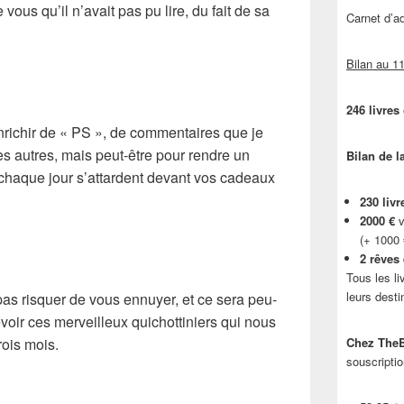
us qu’il n’avait pas pu lire, du fait de sa
Carnet d’
Bilan au 11
246 livres
nrichir de « PS », de commentaires que je
es autres, mais peut-être pour rendre un
Bilan de l
haque jour s’attardent devant vos cadeaux
230 livr
2000 €
v
(+ 1000
2 rêves
Tous les li
leurs desti
 pas risquer de vous ennuyer, et ce sera peu-
voir ces merveilleux quichottiniers qui nous
rois mois.
Chez TheB
souscriptio