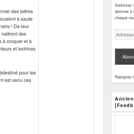
Saisissez 
ermer des lettres
abonner à c
chaque nouv
jouaient à saute-
nnaire ! De leur
Adresse
 naîtront des
e-
s à croquer et à
mail
teurs et lectrices
Abon
édestiné pour les
Rejoignez 
l m’est venu ces
Ancien
[Feedb