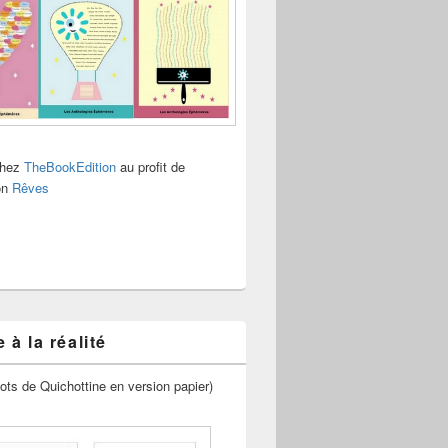
chez
TheBookEdition
au profit de
ion
Rêves
 à la réalité
ots de Quichottine en version papier)