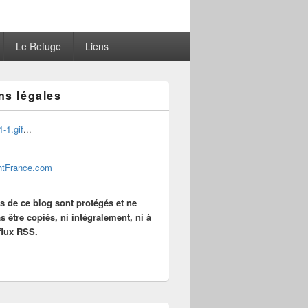
Le Refuge
Liens
ns légales
...
es de ce blog sont protégés et ne
s être copiés, ni intégralement, ni à
 flux RSS.