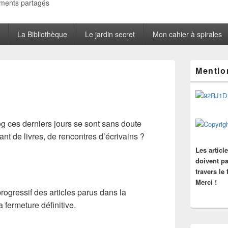
oments partagés
La Bibliothèque
Le jardin secret
Mon cahier à spirales
Zone
Mentio
principale
de
widget
pour
la
barre
g ces derniers jours se sont sans doute
latérale
tant de livres, de rencontres d’écrivains ?
Les articl
doivent pa
travers le
Merci !
ogressif des articles parus dans la
 fermeture définitive.