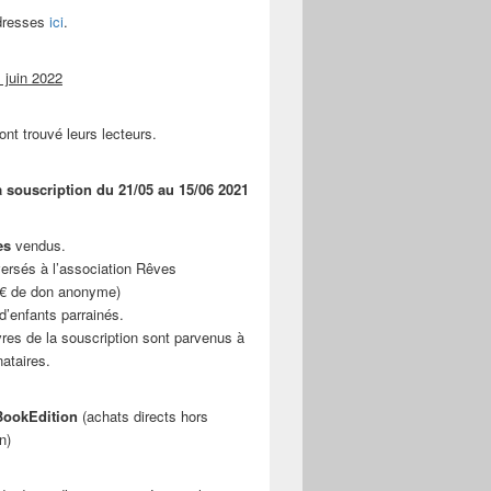
adresses
ici
.
 juin 2022
ont trouvé leurs lecteurs.
a souscription du 21/05 au 15/06 2021
es
vendus.
ersés à l’association Rêves
 € de don anonyme)
d’enfants parrainés.
vres de la souscription sont parvenus à
nataires.
ookEdition
(achats directs hors
n)