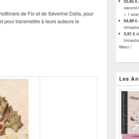
53,85 €
d
second t
hottiniers de Flo et de Séverine Dalla, pour
+ 1 exe
t pour transmettre à leurs auteurs le
64,89 €
trimestr
5,81 €
de
trimestr
Merci !
Les An