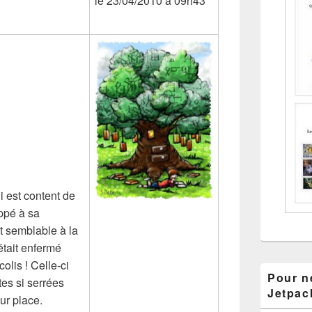
le 23/04/2010 à 09h43
i est content de
appé à sa
t semblable à la
 était enfermé
olis ! Celle-ci
Pour ne
tes si serrées
Jetpac
ur place.