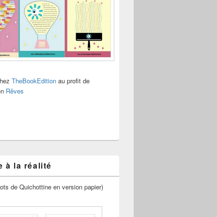
chez
TheBookEdition
au profit de
ion
Rêves
 à la réalité
ots de Quichottine en version papier)