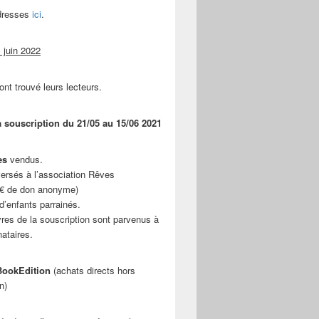
adresses
ici
.
 juin 2022
ont trouvé leurs lecteurs.
a souscription du 21/05 au 15/06 2021
es
vendus.
ersés à l’association Rêves
 € de don anonyme)
d’enfants parrainés.
vres de la souscription sont parvenus à
nataires.
ookEdition
(achats directs hors
n)