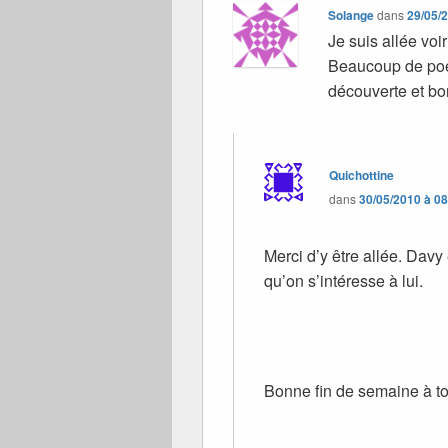
Solange
dans
29/05/
Je suis allée voi
Beaucoup de poés
découverte et bo
Quichottine
dans
30/05/2010 à 0
Merci d’y être allée. Davy 
qu’on s’intéresse à lui.
Bonne fin de semaine à to