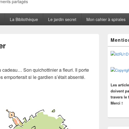
oments partagés
La Bibliothèque
Le jardin secret
Mon cahier à spirales
Zone
Mentio
principale
er
de
widget
pour
la
barre
 cadeau… Son quichottinier a fleuri. Il porte
latérale
s emporterait si le gardien s’était absenté.
Les articl
doivent pa
travers le
Merci !