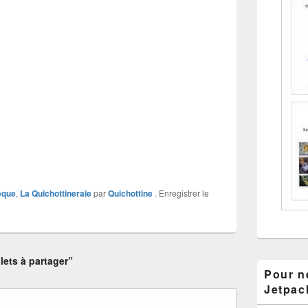
èque
,
La Quichottineraie
par
Quichottine
. Enregistrer le
lets à partager”
Pour ne
Jetpac