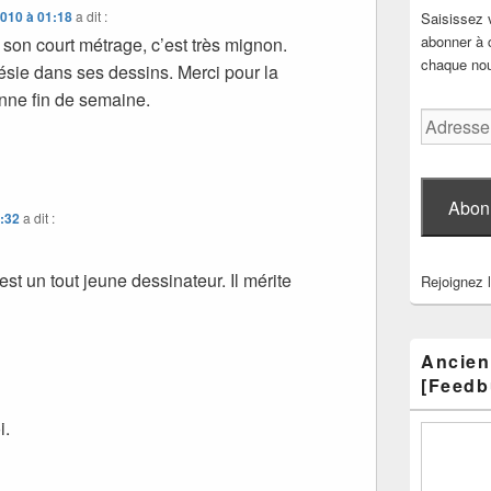
2010 à 01:18
a dit :
Saisissez 
abonner à c
r son court métrage, c’est très mignon.
chaque nouv
ie dans ses dessins. Merci pour la
nne fin de semaine.
Adresse
e-
mail
Abon
8:32
a dit :
est un tout jeune dessinateur. Il mérite
Rejoignez 
Ancien
[Feedb
i.