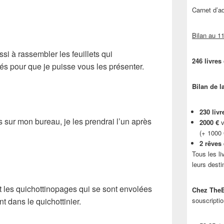
Carnet d’
Bilan au 11
ussi à rassembler les feuillets qui
246 livres
tés pour que je puisse vous les présenter.
Bilan de l
230 livr
s sur mon bureau, je les prendrai l’un après
2000 €
v
(+ 1000
2 rêves
Tous les li
leurs desti
les quichottinopages qui se sont envolées
Chez TheB
t dans le quichottinier.
souscriptio