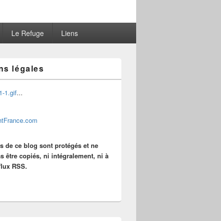
Le Refuge
Liens
ns légales
...
es de ce blog sont protégés et ne
s être copiés, ni intégralement, ni à
 flux RSS.