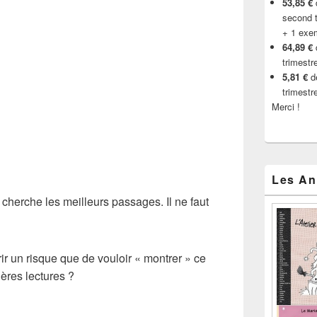
53,85 €
d
second t
+ 1 exe
64,89 €
trimestr
5,81 €
de
trimestr
Merci !
Les An
e cherche les meilleurs passages. Il ne faut
ir un risque que de vouloir « montrer » ce
ières lectures ?