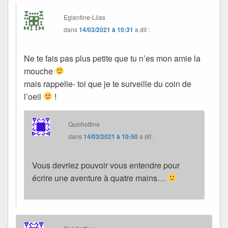
Eglantine-Lilas
dans
14/03/2021 à 10:31
a dit :
Ne te fais pas plus petite que tu n’es mon amie la
mouche
mais rappelle- toi que je te surveille du coin de
l’oeil
!
Quichottine
dans
14/03/2021 à 10:50
a dit :
Vous devriez pouvoir vous entendre pour
écrire une aventure à quatre mains…