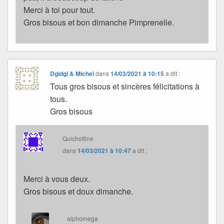
Merci à toi pour tout.
Gros bisous et bon dimanche Pimprenelle.
Dgidgi & Michel
dans
14/03/2021 à 10:15
a dit :
Tous gros bisous et sincères félicitations à
tous.
Gros bisous
Quichottine
dans
14/03/2021 à 10:47
a dit :
Merci à vous deux.
Gros bisous et doux dimanche.
alphomega