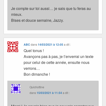
Je compte sur toi aussi… je sais que tu feras au
mieux.
Bises et douce semaine, Jazzy.
ABC
dans
14/03/2021 à 12:05
a dit :
Quel tonus !
Avançons pas à pas, je t’enverrai un texte
pour celui de cette année, ensuite nous
verrons…
Bon dimanche !
Quichottine
dans
15/03/2021 à 11:54
a dit :