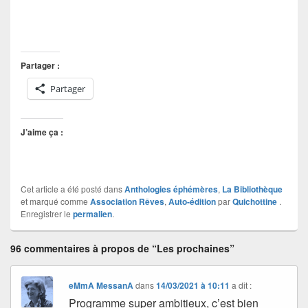
Partager :
Partager
J’aime ça :
Cet article a été posté dans
Anthologies éphémères
,
La Bibliothèque
et marqué comme
Association Rêves
,
Auto-édition
par
Quichottine
.
Enregistrer le
permalien
.
96 commentaires à propos de “Les prochaines”
eMmA MessanA
dans
14/03/2021 à 10:11
a dit :
Programme super ambitieux, c’est bien