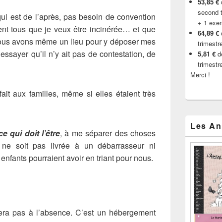
53,85 €
d
second t
ui est de l’après, pas besoin de convention
+ 1 exe
nt tous que je veux être incinérée… et que
64,89 €
nous avons même un lieu pour y déposer mes
trimestr
ssayer qu’il n’y ait pas de contestation, de
5,81 €
de
trimestr
Merci !
ait aux familles, même si elles étaient très
Les An
e qui doit l’être
, à me séparer des choses
e ne soit pas livrée à un débarrasseur ni
enfants pourraient avoir en triant pour nous.
stera pas à l’absence. C’est un hébergement