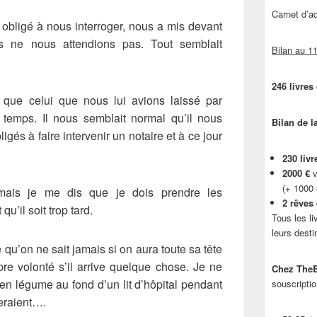
Carnet d’
 obligé à nous interroger, nous a mis devant
us ne nous attendions pas. Tout semblait
Bilan au 11
246 livres
e que celui que nous lui avions laissé par
 temps. Il nous semblait normal qu’il nous
Bilan de l
igés à faire intervenir un notaire et à ce jour
230 livr
2000 €
v
(+ 1000
 mais je me dis que je dois prendre les
2 rêves
u’il soit trop tard.
Tous les li
leurs desti
qu’on ne sait jamais si on aura toute sa tête
re volonté s’il arrive quelque chose. Je ne
Chez TheB
 en légume au fond d’un lit d’hôpital pendant
souscriptio
eraient….