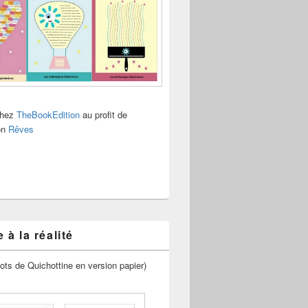
chez
TheBookEdition
au profit de
ion
Rêves
 à la réalité
ots de Quichottine en version papier)