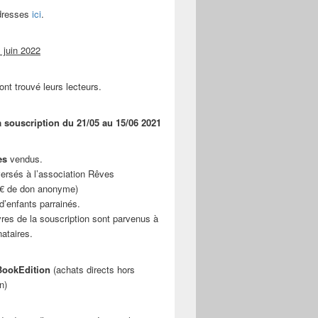
adresses
ici
.
 juin 2022
ont trouvé leurs lecteurs.
a souscription du 21/05 au 15/06 2021
es
vendus.
ersés à l’association Rêves
 € de don anonyme)
d’enfants parrainés.
vres de la souscription sont parvenus à
nataires.
ookEdition
(achats directs hors
n)