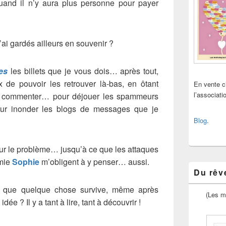
quand il n’y aura plus personne pour payer
’ai gardés ailleurs en souvenir ?
es
les billets que je vous dois… après tout,
x de pouvoir les retrouver là-bas, en ôtant
En vente 
l’associat
les commenter… pour déjouer les spammeurs
pour inonder les blogs de messages que je
Blog
.
ur le problème… jusqu’à ce que les attaques
amie
Sophie
m’obligent à y penser… aussi.
Du rêve
oir que quelque chose survive, même après
(Les m
e ? Il y a tant à lire, tant à découvrir !