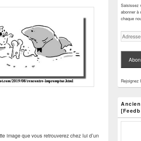
Saisissez 
abonner à c
chaque nouv
Adresse
e-
mail
Abon
Rejoignez 
Ancien
[Feedb
te image que vous retrouverez chez lui d’un