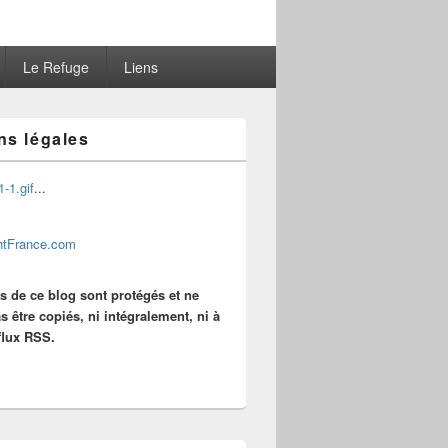
Le Refuge
Liens
ns légales
...
es de ce blog sont protégés et ne
s être copiés, ni intégralement, ni à
 flux RSS.