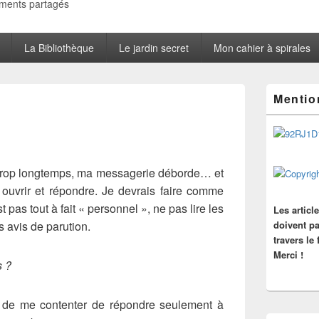
oments partagés
La Bibliothèque
Le jardin secret
Mon cahier à spirales
Zone
Mentio
principale
de
widget
pour
la
barre
trop longtemps, ma messagerie déborde… et
latérale
 ouvrir et répondre. Je devrais faire comme
st pas tout à fait « personnel », ne pas lire les
Les articl
es avis de parution.
doivent pa
travers le
Merci !
s ?
 de me contenter de répondre seulement à