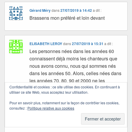
Gérard Méry
dans
27/07/2019 à 14:42
a dit :
Brassens mon préféré et loin devant
ELISABETH LEROY
dans
27/07/2019 à 15:31
a dit :
Les personnes nées dans les années 60
connaissent déjà moins les chanteurs que
nous avons connu, nous qui sommes nés
dans les années 50. Alors, celles nées dans
les années 70, 80, 90 et 2000 ne les
Confidentialité et cookies : ce site utilise des cookies. En continuant à
connaîtront que si nous leur en parlons.
utiliser ce site Web, vous acceptez leur utilisation.
Alors parlons en le plus possible. Déjà leur
décès (malheureusement) nous permet de
Pour en savoir plus, notamment sur la façon de contrôler les cookies,
consultez :
Politique relative aux cookies
partager nos souvenirs à leur sujet avec nos
enfants et petits enfants. Bon week end
Quichottine. Bisous.