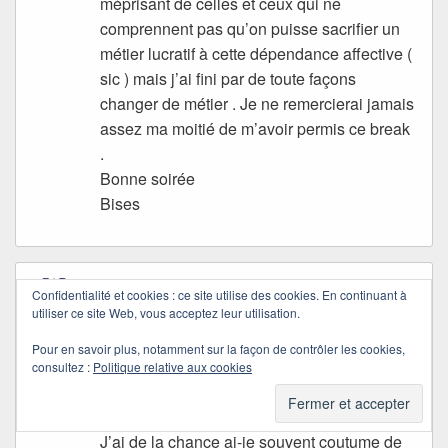
méprisant de celles et ceux qui ne
comprennent pas qu’on puisse sacrifier un
métier lucratif à cette dépendance affective (
sic ) mais j’ai fini par de toute façons
changer de métier . Je ne remercierai jamais
assez ma moitié de m’avoir permis ce break
.
Bonne soirée
Bises
Cendrine
dans
16/08/2019 à 21:18
a dit :
Confidentialité et cookies : ce site utilise des cookies. En continuant à
utiliser ce site Web, vous acceptez leur utilisation.
Tendresse et sourires en lisant tes mots
Quichottine, avec cette petite touche de
Pour en savoir plus, notamment sur la façon de contrôler les cookies,
férocité qui en dit long sur certaines
consultez :
Politique relative aux cookies
incompréhensions entre hommes et
femmes…
J’ai de la chance ai-je souvent coutume de