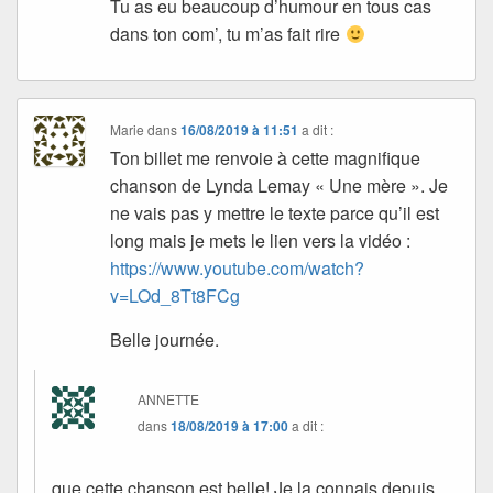
Tu as eu beaucoup d’humour en tous cas
dans ton com’, tu m’as fait rire
Marie
dans
16/08/2019 à 11:51
a dit :
Ton billet me renvoie à cette magnifique
chanson de Lynda Lemay « Une mère ». Je
ne vais pas y mettre le texte parce qu’il est
long mais je mets le lien vers la vidéo :
https://www.youtube.com/watch?
v=LOd_8Tt8FCg
Belle journée.
ANNETTE
dans
18/08/2019 à 17:00
a dit :
que cette chanson est belle! Je la connais depuis