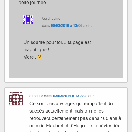
belle journée
Quichottine
dans
08/03/2019 à 13:06
a dit :
Un sourire pour toi… ta page est
magnifique !
Merci.
almanito
dans
03/03/2019 à 13:38
a dit :
Ce sont des ouvrages qui remportent du
succès actuellement mais on ne les
retrouvera certainement pas dans 100 ans à
côté de Flaubert et d’Hugo. Un jour viendra