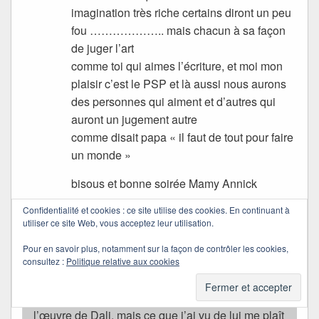
imagination très riche certains diront un peu
fou ……………….. mais chacun à sa façon
de juger l’art
comme toi qui aimes l’écriture, et moi mon
plaisir c’est le PSP et là aussi nous aurons
des personnes qui aiment et d’autres qui
auront un jugement autre
comme disait papa « il faut de tout pour faire
un monde »
bisous et bonne soirée Mamy Annick
Confidentialité et cookies : ce site utilise des cookies. En continuant à
Quichottine
utiliser ce site Web, vous acceptez leur utilisation.
dans
04/03/2019 à 09:59
a dit :
Pour en savoir plus, notamment sur la façon de contrôler les cookies,
consultez :
Politique relative aux cookies
« Il faut de tout pour faire un monde »…
Il faudrait que je me penche davantage sur
l’œuvre de Dali, mais ce que j’ai vu de lui me plaît