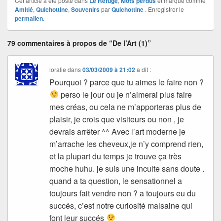
Cet article a été posté dans
Le Refuge
,
Mots perdus
et marqué comme
Amitié
,
Quichottine
,
Souvenirs
par
Quichottine
. Enregistrer le
permalien
.
79 commentaires à propos de “De l’Art (1)”
loralie
dans
03/03/2009 à 21:02
a dit :
Pourquoi ? parce que tu aimes le faire non ?
perso le jour ou je n’aimerai plus faire
mes créas, ou cela ne m’apporteras plus de
plaisir, je crois que visiteurs ou non , je
devrais arrêter ^^ Avec l’art moderne je
m’arrache les cheveux,je n’y comprend rien,
et la plupart du temps je trouve ça très
moche huhu. je suis une inculte sans doute .
quand a ta question, le sensationnel a
toujours fait vendre non ? a toujours eu du
succés, c’est notre curiosité malsaine qui
font leur succés