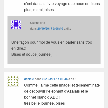
c’est dans le livre voyage que nous en lirons
plus, merci, bises
Quichottine
dans
20/10/2017 à 08:40
a dit :
Une façon pour moi de vous en parler sans trop
en dire.;)
Bises et douce journée jill.
danièle
dans
05/10/2017 à 05:46
a dit :
Comme j’aime cette image! et tellement hâte
de découvrir l’éléphant d’Azalaïs et le
bonnet blanc d’ABC !
très belle journée, bises