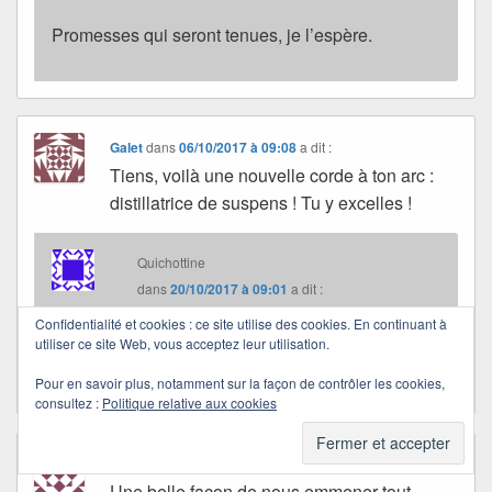
Promesses qui seront tenues, je l’espère.
Galet
dans
06/10/2017 à 09:08
a dit :
Tiens, voilà une nouvelle corde à ton arc :
distillatrice de suspens ! Tu y excelles !
Quichottine
dans
20/10/2017 à 09:01
a dit :
Confidentialité et cookies : ce site utilise des cookies. En continuant à
utiliser ce site Web, vous acceptez leur utilisation.
Un sourire pour toi… merci, Galet.
Pour en savoir plus, notamment sur la façon de contrôler les cookies,
consultez :
Politique relative aux cookies
Nell
dans
06/10/2017 à 13:39
a dit :
Une belle façon de nous emmener tout