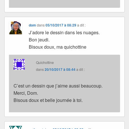
dom
dans
05/10/2017 à 08:29
a dit :
J’adore le dessin dans les nuages.
Bon jeudi.
Bisoux doux, ma quichottine
Quichottine
dans
20/10/2017 à 08:44
a dit :
C’est un dessin que j’aime aussi beaucoup.
Merci, Dom.
Bisous doux et belle journée à toi.