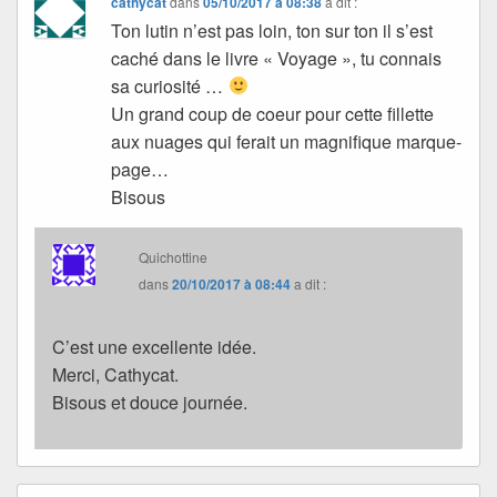
cathycat
dans
05/10/2017 à 08:38
a dit :
Ton lutin n’est pas loin, ton sur ton il s’est
caché dans le livre « Voyage », tu connais
sa curiosité …
Un grand coup de coeur pour cette fillette
aux nuages qui ferait un magnifique marque-
page…
Bisous
Quichottine
dans
20/10/2017 à 08:44
a dit :
C’est une excellente idée.
Merci, Cathycat.
Bisous et douce journée.