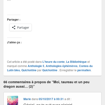
Partager :
Partager
J’aime ça :
Cet article a été posté dans
L'heure du conte
,
La Bibliothèque
et
marqué comme
Anthologie 5
,
Anthologies éphémères
,
Contes du
Lutin bleu
,
Quichottine
par
Quichottine
. Enregistrer le
permalien
.
66 commentaires à propos de “Moi, taureau et un peu
dragon aussi… (2)”
Marie
dans
05/10/2017 à 00:31
a dit :
Génial, on te suit avec plaisir!