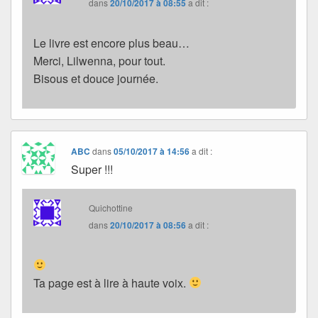
dans
20/10/2017 à 08:55
a dit :
Le livre est encore plus beau…
Merci, Lilwenna, pour tout.
Bisous et douce journée.
ABC
dans
05/10/2017 à 14:56
a dit :
Super !!!
Quichottine
dans
20/10/2017 à 08:56
a dit :
Ta page est à lire à haute voix.