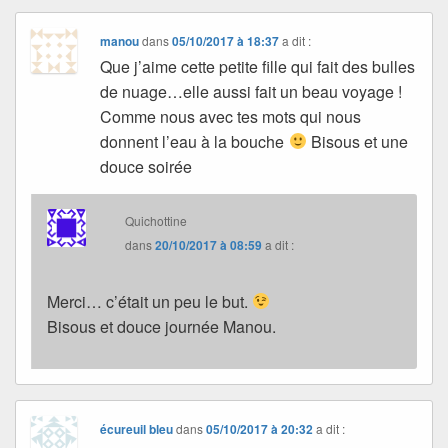
manou
dans
05/10/2017 à 18:37
a dit :
Que j’aime cette petite fille qui fait des bulles
de nuage…elle aussi fait un beau voyage !
Comme nous avec tes mots qui nous
donnent l’eau à la bouche
Bisous et une
douce soirée
Quichottine
dans
20/10/2017 à 08:59
a dit :
Merci… c’était un peu le but.
Bisous et douce journée Manou.
écureuil bleu
dans
05/10/2017 à 20:32
a dit :