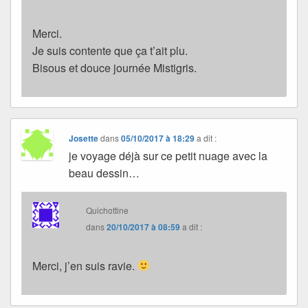
Merci.
Je suis contente que ça t’ait plu.
Bisous et douce journée Mistigris.
Josette
dans
05/10/2017 à 18:29
a dit :
je voyage déjà sur ce petit nuage avec la
beau dessin…
Quichottine
dans
20/10/2017 à 08:59
a dit :
Merci, j’en suis ravie.