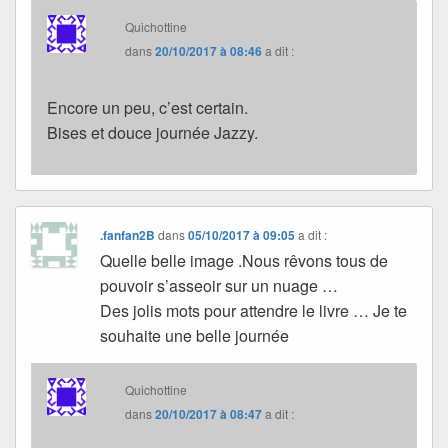
Quichottine
dans
20/10/2017 à 08:46
a dit :
Encore un peu, c’est certain.
Bises et douce journée Jazzy.
.fanfan2B
dans
05/10/2017 à 09:05
a dit :
Quelle belle image .Nous rêvons tous de
pouvoir s’asseoir sur un nuage …
Des jolis mots pour attendre le livre … Je te
souhaite une belle journée
Quichottine
dans
20/10/2017 à 08:47
a dit :