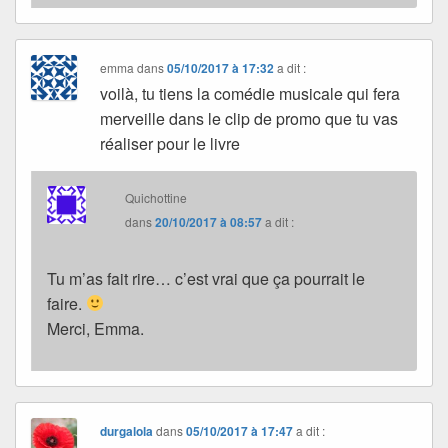
emma
dans
05/10/2017 à 17:32
a dit :
voilà, tu tiens la comédie musicale qui fera
merveille dans le clip de promo que tu vas
réaliser pour le livre
Quichottine
dans
20/10/2017 à 08:57
a dit :
Tu m’as fait rire… c’est vrai que ça pourrait le
faire.
Merci, Emma.
durgalola
dans
05/10/2017 à 17:47
a dit :