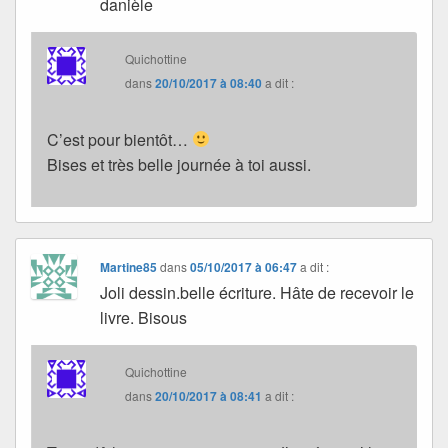
danièle
Quichottine
dans
20/10/2017 à 08:40
a dit :
C’est pour bientôt…
Bises et très belle journée à toi aussi.
Martine85
dans
05/10/2017 à 06:47
a dit :
Joli dessin.belle écriture. Hâte de recevoir le
livre. Bisous
Quichottine
dans
20/10/2017 à 08:41
a dit :