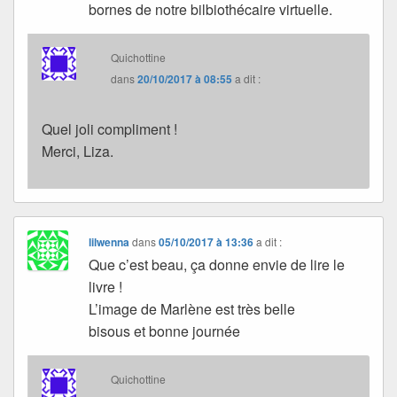
bornes de notre bilbiothécaire virtuelle.
Quichottine
dans
20/10/2017 à 08:55
a dit :
Quel joli compliment !
Merci, Liza.
lilwenna
dans
05/10/2017 à 13:36
a dit :
Que c’est beau, ça donne envie de lire le
livre !
L’image de Marlène est très belle
bisous et bonne journée
Quichottine