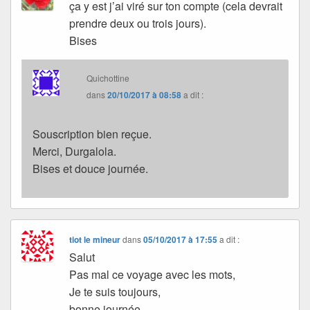
ça y est j’ai viré sur ton compte (cela devrait
prendre deux ou trois jours).
Bises
Quichottine
dans
20/10/2017 à 08:58
a dit :
Souscription bien reçue.
Merci, Durgalola.
Bises et douce journée.
tiot le mineur
dans
05/10/2017 à 17:55
a dit :
Salut
Pas mal ce voyage avec les mots,
Je te suis toujours,
bonne journée