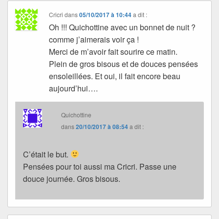
Cricri
dans
05/10/2017 à 10:44
a dit :
Oh !!! Quichottine avec un bonnet de nuit ?
comme j’aimerais voir ça !
Merci de m’avoir fait sourire ce matin.
Plein de gros bisous et de douces pensées
ensoleillées. Et oui, il fait encore beau
aujourd’hui….
Quichottine
dans
20/10/2017 à 08:54
a dit :
C’était le but.
Pensées pour toi aussi ma Cricri. Passe une
douce journée. Gros bisous.