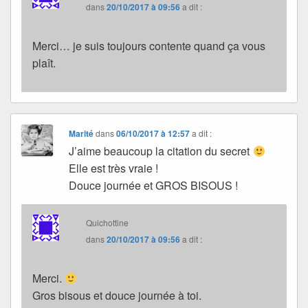
dans
20/10/2017 à 09:56
a dit :
Merci… je suis toujours contente quand ça vous
plaît.
Marité
dans
06/10/2017 à 12:57
a dit :
J’aime beaucoup la citation du secret
Elle est très vraie !
Douce journée et GROS BISOUS !
Quichottine
dans
20/10/2017 à 09:56
a dit :
Merci.
Gros bisous et douce journée à toi.