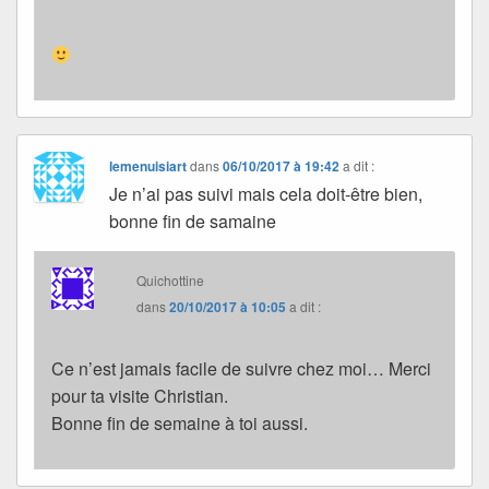
lemenuisiart
dans
06/10/2017 à 19:42
a dit :
Je n’ai pas suivi mais cela doit-être bien,
bonne fin de samaine
Quichottine
dans
20/10/2017 à 10:05
a dit :
Ce n’est jamais facile de suivre chez moi… Merci
pour ta visite Christian.
Bonne fin de semaine à toi aussi.