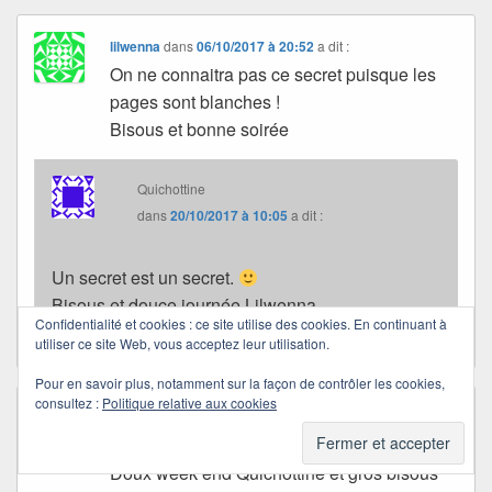
lilwenna
dans
06/10/2017 à 20:52
a dit :
On ne connaitra pas ce secret puisque les
pages sont blanches !
Bisous et bonne soirée
Quichottine
dans
20/10/2017 à 10:05
a dit :
Un secret est un secret.
Bisous et douce journée Lilwenna.
Confidentialité et cookies : ce site utilise des cookies. En continuant à
utiliser ce site Web, vous acceptez leur utilisation.
Pour en savoir plus, notamment sur la façon de contrôler les cookies,
consultez :
Politique relative aux cookies
feelaure♥
dans
07/10/2017 à 07:48
a dit :
Quel suspens :)))
Doux week end Quichottine et gros bisous