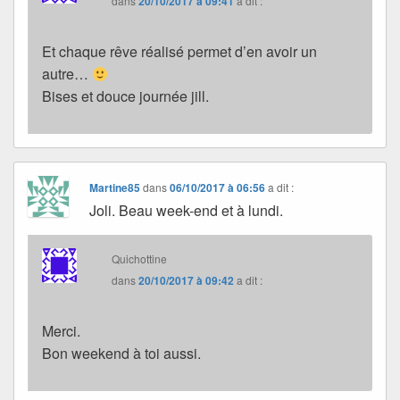
dans
20/10/2017 à 09:41
a dit :
Et chaque rêve réalisé permet d’en avoir un
autre…
Bises et douce journée jill.
Martine85
dans
06/10/2017 à 06:56
a dit :
Joli. Beau week-end et à lundi.
Quichottine
dans
20/10/2017 à 09:42
a dit :
Merci.
Bon weekend à toi aussi.