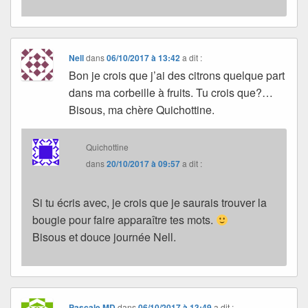
Nell
dans
06/10/2017 à 13:42
a dit :
Bon je crois que j’ai des citrons quelque part
dans ma corbeille à fruits. Tu crois que?…
Bisous, ma chère Quichottine.
Quichottine
dans
20/10/2017 à 09:57
a dit :
Si tu écris avec, je crois que je saurais trouver la
bougie pour faire apparaître tes mots.
Bisous et douce journée Nell.
Pascale MD
dans
06/10/2017 à 13:49
a dit :