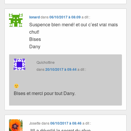
Ionard
dans
06/10/2017 à 08:09
a dit :
Suspence bien mené! et oui c’est vrai mais
chut!
Bises
Dany
Quichottine
dans
20/10/2017 à 09:44
a dit :
Bises et merci pour tout Dany.
Josette
dans
06/10/2017 à 08:46
a dit :
Jill a dévoilé le secret du rêve. ..