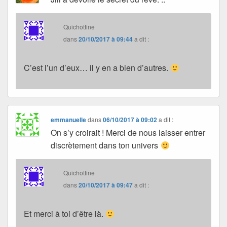
Quichottine
dans
20/10/2017 à 09:44
a dit :
C’est l’un d’eux… il y en a bien d’autres.
emmanuelle
dans
06/10/2017 à 09:02
a dit :
On s’y croirait ! Merci de nous laisser entrer
discrètement dans ton univers
Quichottine
dans
20/10/2017 à 09:47
a dit :
Et merci à toi d’être là.