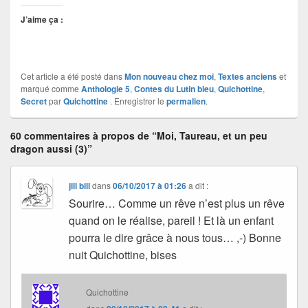
J’aime ça :
Cet article a été posté dans
Mon nouveau chez moi
,
Textes anciens
et
marqué comme
Anthologie 5
,
Contes du Lutin bleu
,
Quichottine
,
Secret
par
Quichottine
. Enregistrer le
permalien
.
60 commentaires à propos de “Moi, Taureau, et un peu
dragon aussi (3)”
jill bill
dans
06/10/2017 à 01:26
a dit :
Sourire… Comme un rêve n’est plus un rêve
quand on le réalise, pareil ! Et là un enfant
pourra le dire grâce à nous tous… ,-) Bonne
nuit Quichottine, bises
Quichottine