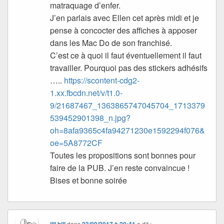
matraquage d’enfer.
J’en parlais avec Ellen cet après midi et je
pense à concocter des affiches à apposer
dans les Mac Do de son franchisé.
C’est ce à quoi il faut éventuellement il faut
travailler. Pourquoi pas des stickers adhésifs
…..
https://scontent-cdg2-
1.xx.fbcdn.net/v/t1.0-
9/21687467_1363865747045704_1713379
539452901398_n.jpg?
oh=8afa9365c4fa94271230e1592294f076&
oe=5A8772CF
Toutes les propositions sont bonnes pour
faire de la PUB. J’en reste convaincue !
Bises et bonne soirée
dans
a dit :