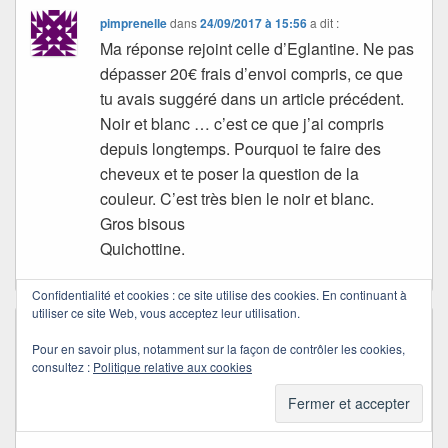
pimprenelle
dans
24/09/2017 à 15:56
a dit :
Ma réponse rejoint celle d’Eglantine. Ne pas
dépasser 20€ frais d’envoi compris, ce que
tu avais suggéré dans un article précédent.
Noir et blanc … c’est ce que j’ai compris
depuis longtemps. Pourquoi te faire des
cheveux et te poser la question de la
couleur. C’est très bien le noir et blanc.
Gros bisous
Quichottine.
Confidentialité et cookies : ce site utilise des cookies. En continuant à
utiliser ce site Web, vous acceptez leur utilisation.
Renee
dans
24/09/2017 à 17:05
a dit :
Pour en savoir plus, notamment sur la façon de contrôler les cookies,
je ne sais que dire mais une chose est sûr
consultez :
Politique relative aux cookies
pas trop pour ne pas décourager les achats
justement…Bisousss