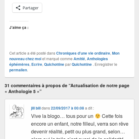
Partager
J’aime ça :
Cet article a été posté dans
Chroniques d'une vie ordinaire
,
Mon
nouveau chez moi
et marqué comme
Amitié
,
Anthologies
éphémères
,
Ecrire
,
Quichottine
par
Quichottine
. Enregistrer le
permalien
.
31 commentaires à propos de “Actualisation de notre page
« Anthologie 5 »”
jill bill
dans
22/09/2017 à 00:08
a dit :
Vive la blogo… tous pour un
Cette fois
encore un enfant, notre filleul, verra son rêve
devenir réalité, petit ou plus grand, selon…