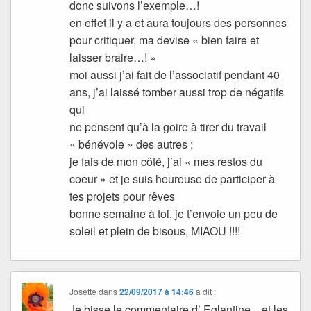
donc suivons l’exemple…!
en effet il y a et aura toujours des personnes
pour critiquer, ma devise « bien faire et
laisser braire…! »
moi aussi j’ai fait de l’associatif pendant 40
ans, j’ai laissé tomber aussi trop de négatifs
qui
ne pensent qu’à la goire à tirer du travail
« bénévole » des autres ;
je fais de mon côté, j’ai « mes restos du
coeur » et je suis heureuse de participer à
tes projets pour rêves
bonne semaine à toi, je t’envoie un peu de
soleil et plein de bisous, MIAOU !!!!
Josette
dans
22/09/2017 à 14:46
a dit :
Je bisse le commentaire d’ Eglantine…et les