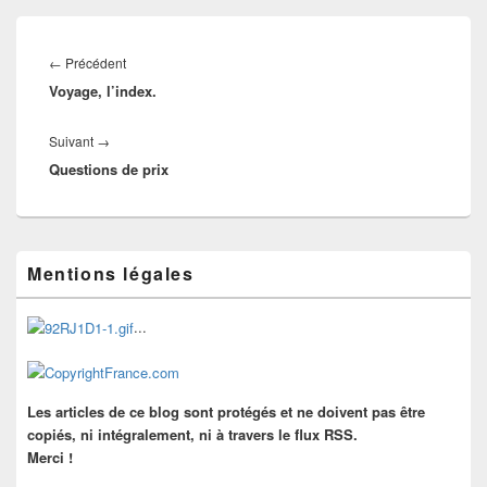
Navigation
de
Article
←
Précédent
l’article
Voyage, l’index.
précédent :
Article
Suivant
→
Questions de prix
suivant :
Zone
Mentions légales
principale
de
widget
...
pour
la
barre
latérale
Les articles de ce blog sont protégés et ne doivent pas être
copiés, ni intégralement, ni à travers le flux RSS.
Merci !