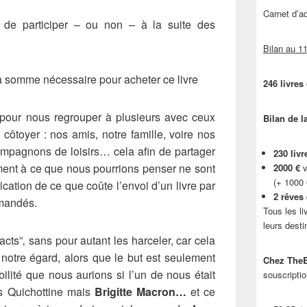
Carnet d’
de participer – ou non – à la suite des
Bilan au 11
a somme nécessaire pour acheter ce livre
246 livres
pour nous regrouper à plusieurs avec ceux
Bilan de l
côtoyer : nos amis, notre famille, voire nos
ompagnons de loisirs… cela afin de partager
230 livr
rement à ce que nous pourrions penser ne sont
2000 €
v
(+ 1000
lication de ce que coûte l’envoi d’un livre par
2 rêves
mandés.
Tous les li
leurs desti
cts”‚ sans pour autant les harceler, car cela
 notre égard, alors que le but est seulement
Chez TheB
ibilité que nous aurions si l’un de nous était
souscriptio
pas Quichottine mais
Brigitte Macron…
et ce