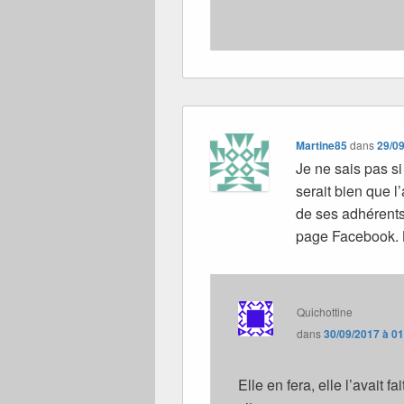
Martine85
dans
29/09
Je ne sais pas si 
serait bien que l
de ses adhérents
page Facebook. 
Quichottine
dans
30/09/2017 à 0
Elle en fera, elle l’avait f