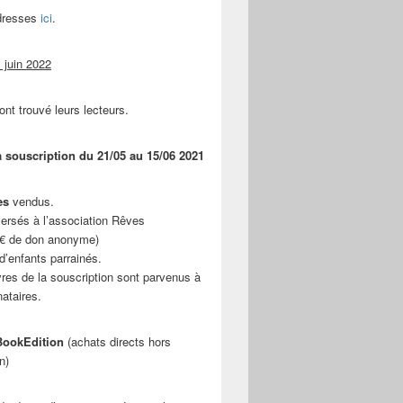
adresses
ici
.
 juin 2022
ont trouvé leurs lecteurs.
a souscription du 21/05 au 15/06 2021
es
vendus.
ersés à l’association Rêves
 € de don anonyme)
d’enfants parrainés.
vres de la souscription sont parvenus à
nataires.
ookEdition
(achats directs hors
n)