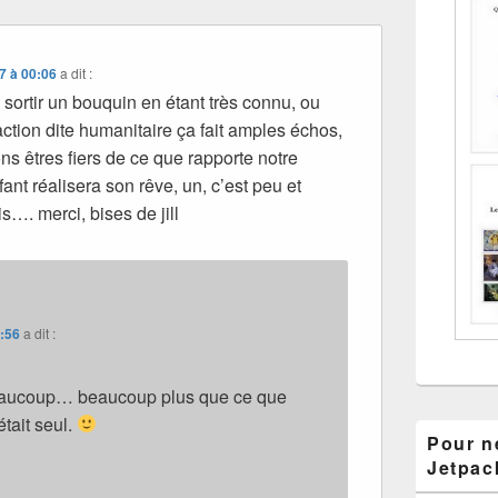
7 à 00:06
a dit :
 sortir un bouquin en étant très connu, ou
action dite humanitaire ça fait amples échos,
s êtres fiers de ce que rapporte notre
ant réalisera son rêve, un, c’est peu et
s…. merci, bises de jill
1:56
a dit :
beaucoup… beaucoup plus que ce que
était seul.
Pour ne
Jetpac