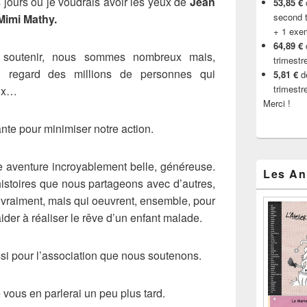
s jours où je voudrais avoir les yeux de
Jean
53,85 €
d
second t
Mimi Mathy.
+ 1 exe
64,89 €
 soutenir, nous sommes nombreux mais,
trimestr
u regard des millions de personnes qui
5,81 €
de
trimestr
aux…
Merci !
ante pour minimiser notre action.
 aventure incroyablement belle, généreuse.
Les An
stoires que nous partageons avec d’autres,
vraiment, mais qui oeuvrent, ensemble, pour
ider à réaliser le rêve d’un enfant malade.
i pour l’association que nous soutenons.
e vous en parlerai un peu plus tard.