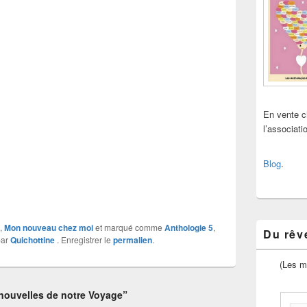
En vente 
l’associat
Blog
.
,
Mon nouveau chez moi
et marqué comme
Anthologie 5
,
Du rêve
ar
Quichottine
. Enregistrer le
permalien
.
(Les m
nouvelles de notre Voyage”