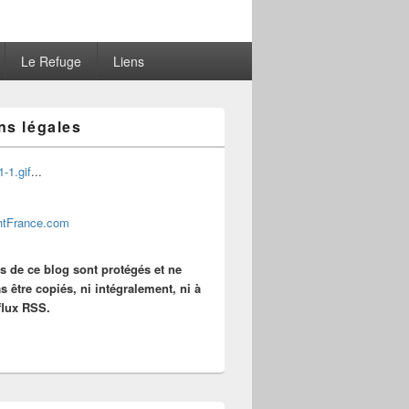
Le Refuge
Liens
ns légales
...
es de ce blog sont protégés et ne
s être copiés, ni intégralement, ni à
 flux RSS.