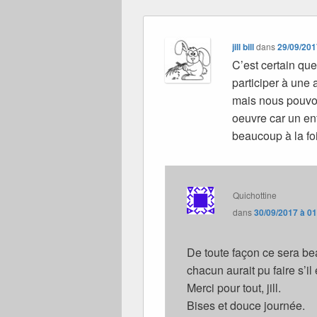
jill bill
dans
29/09/201
C’est certain que
participer à une 
mais nous pouvon
oeuvre car un enf
beaucoup à la foi
Quichottine
dans
30/09/2017 à 0
De toute façon ce sera 
chacun aurait pu faire s’il 
Merci pour tout, jill.
Bises et douce journée.