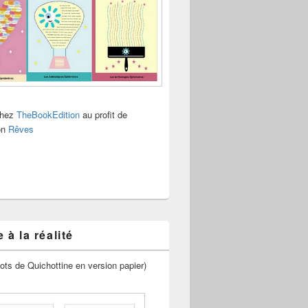
chez
TheBookEdition
au profit de
ion
Rêves
 à la réalité
ots de Quichottine en version papier)