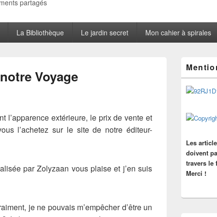
oments partagés
La Bibliothèque
Le jardin secret
Mon cahier à spirales
Zone
Mentio
principale
 notre Voyage
de
widget
pour
la
barre
 l’apparence extérieure, le prix de vente et
latérale
ous l’achetez sur le site de notre éditeur-
Les articl
doivent pa
travers le
alisée par Zolyzaan vous plaise et j’en suis
Merci !
raiment, je ne pouvais m’empêcher d’être un