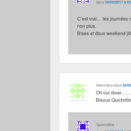
dans
30/09/2017 à 0
C’est vrai… les journées n
non plus.
Bises et doux weekend jill
hibernatus
dans
28/0
Oh oui rêver……..
Bisous Quichotti
Quichottine