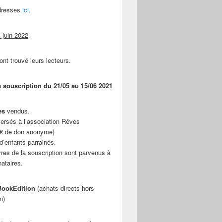
adresses
ici
.
 juin 2022
ont trouvé leurs lecteurs.
a souscription du 21/05 au 15/06 2021
es
vendus.
ersés à l’association Rêves
 € de don anonyme)
d’enfants parrainés.
vres de la souscription sont parvenus à
nataires.
ookEdition
(achats directs hors
n)