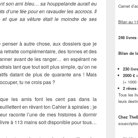
ent son ami bleu… sa houppelande aurait eu
Carnet d’
gts d’une fée pour en ravauder les accrocs. Il
re et que sa vêture était le moindre de ses
Bilan au 11
246 livres
e penser à autre chose, aux dossiers que je
ma retraite complémentaire, des tonnes et des
Bilan de l
scanner avant de les ranger… en espérant ne
udrais tant que tout soit plus simple, qu’on ne
230 livr
tifs datant de plus de quarante ans ! Mais
2000 €
v
 occuper, tu ne crois pas ?
(+ 1000
2 rêves
Tous les li
que les amis font les cent pas dans la
leurs desti
uillettent en rêvant ton Cahier à spirales ; je
leur raconte l’une de mes histoires à dormir
Chez TheB
livre à 113 mains soit disponible pour tous…
souscriptio