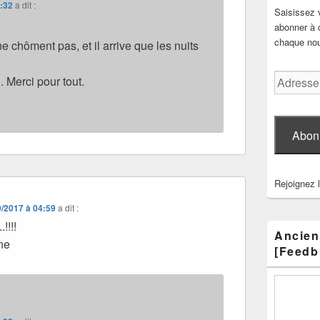
2:32
a dit :
Saisissez 
abonner à c
chaque nouv
e chôment pas, et il arrive que les nuits
Adresse
. Merci pour tout.
e-
mail
Abon
Rejoignez 
9/2017 à 04:59
a dit :
!!!!
Ancien
ne
[Feedb