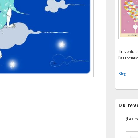
En vente 
l’associat
Blog
.
Du rêve
(Les m