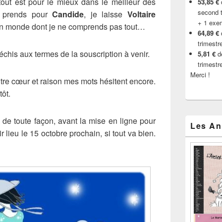
 tout est pour le mieux dans le meilleur des
53,85 €
d
second t
e prends pour
Candide
, je laisse
Voltaire
+ 1 exe
 monde dont je ne comprends pas tout…
64,89 €
trimestr
léchis aux termes de la souscription à venir.
5,81 €
de
trimestr
Merci !
entre cœur et raison mes mots hésitent encore.
tôt.
 de toute façon, avant la mise en ligne pour
Les An
 lieu le 15 octobre prochain, si tout va bien.