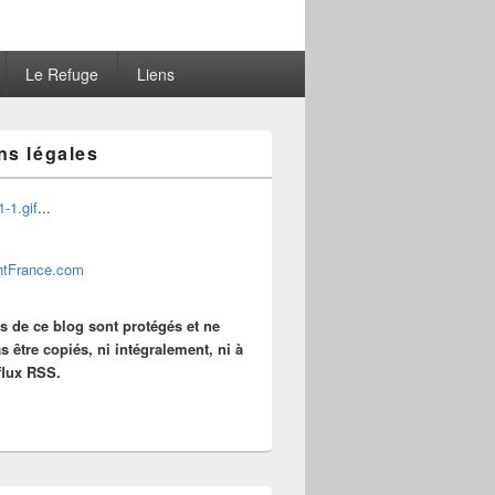
Le Refuge
Liens
ns légales
...
es de ce blog sont protégés et ne
s être copiés, ni intégralement, ni à
 flux RSS.