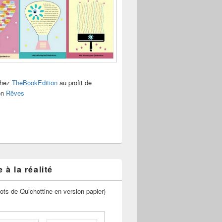
chez
TheBookEdition
au profit de
ion
Rêves
 à la réalité
ots de Quichottine en version papier)