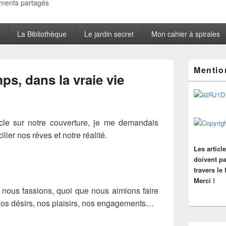
oments partagés
La Bibliothèque
Le jardin secret
Mon cahier à spirales
Zone
Mentio
principale
ps, dans la vraie vie
de
widget
pour
la
barre
ticle sur notre couverture, je me demandais
latérale
ier nos rêves et notre réalité.
Les articl
doivent pa
travers le
Merci !
e nous fassions, quoi que nous aimions faire
 nos désirs, nos plaisirs, nos engagements…