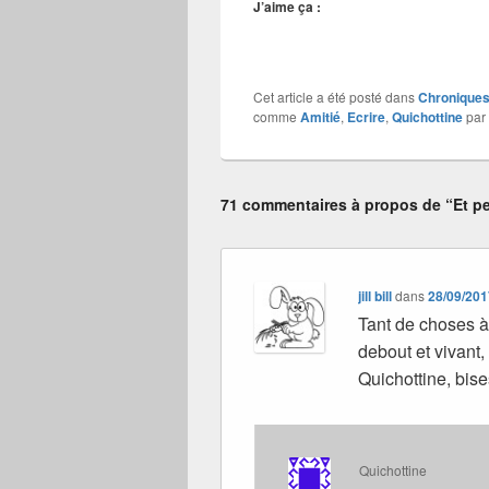
J’aime ça :
Cet article a été posté dans
Chroniques 
comme
Amitié
,
Ecrire
,
Quichottine
par
71 commentaires à propos de “Et pe
jill bill
dans
28/09/201
Tant de choses à
debout et vivant
Quichottine, bise
Quichottine