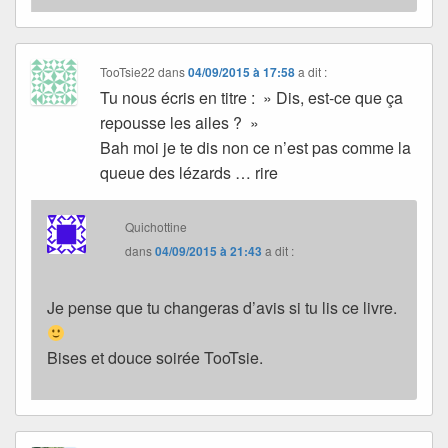
TooTsie22
dans
04/09/2015 à 17:58
a dit :
Tu nous écris en titre : » Dis, est-ce que ça
repousse les ailes ? »
Bah moi je te dis non ce n’est pas comme la
queue des lézards … rire
Quichottine
dans
04/09/2015 à 21:43
a dit :
Je pense que tu changeras d’avis si tu lis ce livre.
Bises et douce soirée TooTsie.