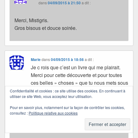
dans
04/09/2015 à 21:50
a dit :
Merci, Mistigris.
Gros bisous et douce soirée.
Marie
dans
04/09/2015 à 18:56
a dit :
Je c rois que c’est un livre qui me plairait.
Merci pour cette découverte et pour toutes
ces belles » choses » que tu nous mets sous
les yeux. Je vais approfondir…Bises
Confidentialité et cookies : ce site utilise des cookies. En continuant à
utiliser ce site Web, vous acceptez leur utilisation.
amicales
Pour en savoir plus, notamment sur la façon de contrôler les cookies,
consultez :
Politique relative aux cookies
Quichottine
dans
04/09/2015 à 21:52
a dit :