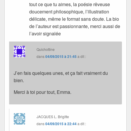
tout ce que tu aimes, la poésie rêveuse
doucement philosophique, l’illustration
délicate, même le format sans doute. La bio
de l’auteur est passionnante, merci aussi de
l’avoir signalée
Quichottine
dans
04/09/2015 à 21:45
a dit :
J’en fais quelques unes, et ça fait vraiment du
bien.
Merci à toi pour tout, Emma.
JACQUES L. Brigitte
dans
04/09/2015 à 22:44
a dit :