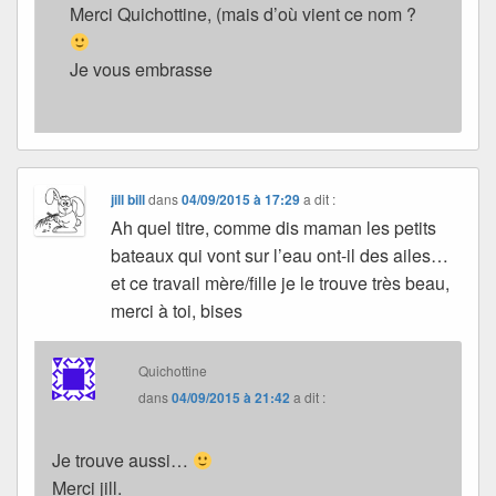
Merci Quichottine, (mais d’où vient ce nom ?
Je vous embrasse
jill bill
dans
04/09/2015 à 17:29
a dit :
Ah quel titre, comme dis maman les petits
bateaux qui vont sur l’eau ont-il des ailes…
et ce travail mère/fille je le trouve très beau,
merci à toi, bises
Quichottine
dans
04/09/2015 à 21:42
a dit :
Je trouve aussi…
Merci jill.