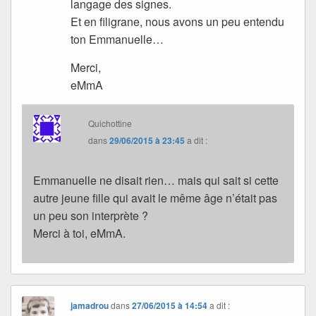
langage des signes.
Et en filigrane, nous avons un peu entendu
ton Emmanuelle…
Merci,
eMmA
Quichottine
dans
29/06/2015 à 23:45
a dit :
Emmanuelle ne disait rien… mais qui sait si cette
autre jeune fille qui avait le même âge n’était pas
un peu son interprète ?
Merci à toi, eMmA.
jamadrou
dans
27/06/2015 à 14:54
a dit :