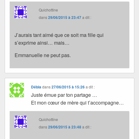
Quichottine
dans
29/06/2015 à 23:47
a dit :
J’aurais tant aimé que ce soit ma fille qui
s’exprime ainsi… mais…
Emmanuelle ne peut pas.
Débla
dans
27/06/2015 à 15:26
a dit :
Juste émue par ton partage …
Et mon cœur de mère qui t’accompagne…
Quichottine
dans
29/06/2015 à 23:48
a dit :