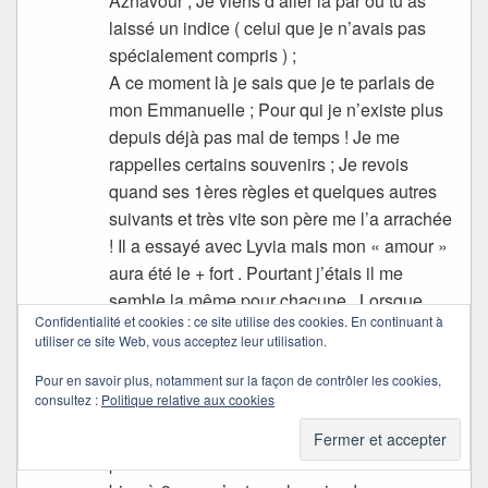
Aznavour ; Je viens d’aller là par où tu as
laissé un indice ( celui que je n’avais pas
spécialement compris ) ;
A ce moment là je sais que je te parlais de
mon Emmanuelle ; Pour qui je n’existe plus
depuis déjà pas mal de temps ! Je me
rappelles certains souvenirs ; Je revois
quand ses 1ères règles et quelques autres
suivants et très vite son père me l’a arrachée
! Il a essayé avec Lyvia mais mon « amour »
aura été le + fort . Pourtant j’étais il me
semble la même pour chacune . Lorsque
Confidentialité et cookies : ce site utilise des cookies. En continuant à
lyvia vien avec Eryne = j’ai envie de lui
utiliser ce site Web, vous acceptez leur utilisation.
poser des questions ! Mais je ne peux plus !
Déjà Lyvia m’a expliqué comment
Pour en savoir plus, notamment sur la façon de contrôler les cookies,
consultez :
Politique relative aux cookies
Emmanuelle trouvais sa fille « mal élevée »
= tétue ; N’en faisant qu’à sa tête ! Elle n’a
pas 3 ans ! Non ! comme nous sommes si