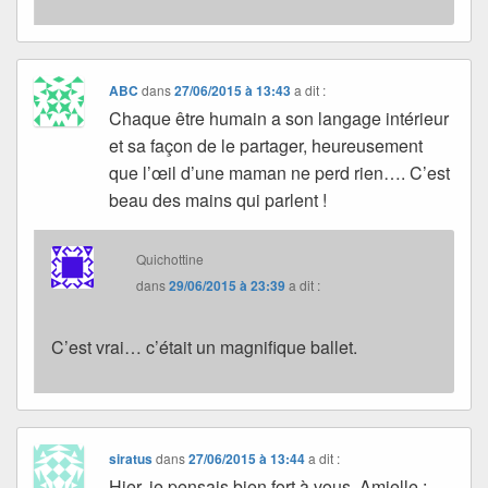
ABC
dans
27/06/2015 à 13:43
a dit :
Chaque être humain a son langage intérieur
et sa façon de le partager, heureusement
que l’œil d’une maman ne perd rien…. C’est
beau des mains qui parlent !
Quichottine
dans
29/06/2015 à 23:39
a dit :
C’est vrai… c’était un magnifique ballet.
siratus
dans
27/06/2015 à 13:44
a dit :
Hier, je pensais bien fort à vous, Amielle :