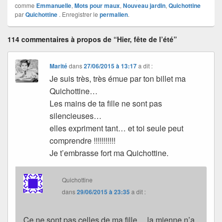
comme
Emmanuelle
,
Mots pour maux
,
Nouveau jardin
,
Quichottine
par
Quichottine
. Enregistrer le
permalien
.
114 commentaires à propos de “Hier, fête de l’été”
Marité
dans
27/06/2015 à 13:17
a dit :
Je suis très, très émue par ton billet ma
Quichottine…
Les mains de ta fille ne sont pas
silencieuses…
elles expriment tant… et toi seule peut
comprendre !!!!!!!!!!!
Je t’embrasse fort ma Quichottine.
Quichottine
dans
29/06/2015 à 23:35
a dit :
Ce ne sont pas celles de ma fille… la mienne n’a