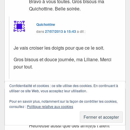
Bravo à vous toutes. Gros bisous ma
Quichottine. Belle soirée.
Quichottine
dans
27/07/2013 à 15:43
a dit :
Je vais croiser les doigts pour que ce le soit.
Gros bisous et douce journée, ma Liliane. Merci
pour tout.
Confidentialité et cookies : ce site utilise des cookies. En continuant à
utiliser ce site Web, vous acceptez leur utilisation.
Galet
dans
21/07/2013 à 23:04
a dit :
Pour en savoir plus, notamment sur la façon de contrôler les cookies,
Comme tout le monde ici, et en
consultez :
Politique relative aux cookies
connaissance de cause, je ne peux
qu’applaudir ta pugnacité et ton coeur !
Heureuse aussi que des ami(e)s t’aient