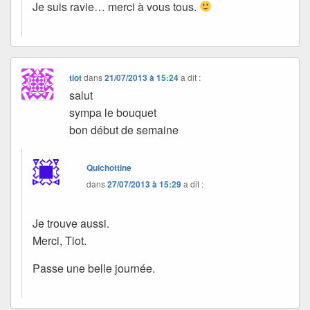
Je suis ravie… merci à vous tous.
tiot
dans
21/07/2013 à 15:24
a dit :
salut
sympa le bouquet
bon début de semaine
Quichottine
dans
27/07/2013 à 15:29
a dit :
Je trouve aussi.
Merci, Tiot.
Passe une belle journée.