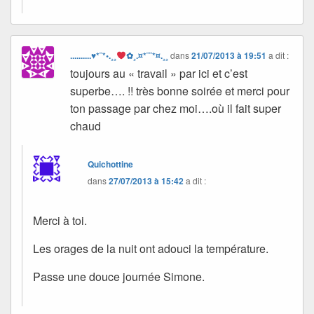
..........♥*¨*•.¸¸
✿¸.¤*¨¨*¤.¸¸
dans
21/07/2013 à 19:51
a dit :
toujours au « travail » par ici et c’est
superbe…. !! très bonne soirée et merci pour
ton passage par chez moi….où il fait super
chaud
Quichottine
dans
27/07/2013 à 15:42
a dit :
Merci à toi.
Les orages de la nuit ont adouci la température.
Passe une douce journée Simone.