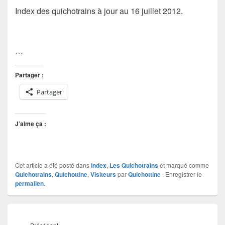
Index des quichotrains à jour au 16 juillet 2012.
…
Partager :
Partager
J’aime ça :
Cet article a été posté dans
Index
,
Les Quichotrains
et marqué comme
Quichotrains
,
Quichottine
,
Visiteurs
par
Quichottine
. Enregistrer le
permalien
.
Navigation
de
Article