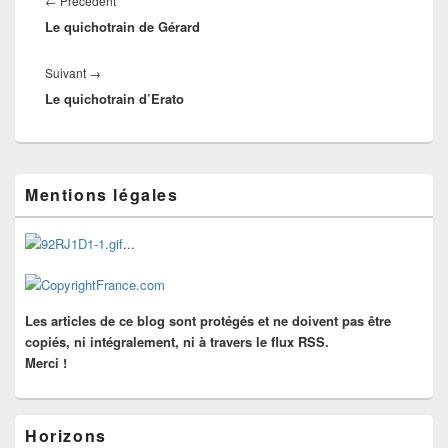
←
Précédent
l’article
Le quichotrain de Gérard
précédent :
Article
Suivant
→
Le quichotrain d’Erato
suivant :
Zone
Mentions légales
principale
de
widget
...
pour
la
barre
latérale
Les articles de ce blog sont protégés et ne doivent pas être
copiés, ni intégralement, ni à travers le flux RSS.
Merci !
Horizons