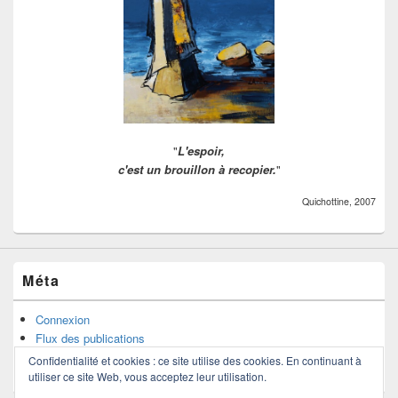
"
L'espoir,
c'est un brouillon à recopier.
"
Quichottine, 2007
Méta
Connexion
Flux des publications
Flux des commentaires
Confidentialité et cookies : ce site utilise des cookies. En continuant à
Site de WordPress-FR
utiliser ce site Web, vous acceptez leur utilisation.