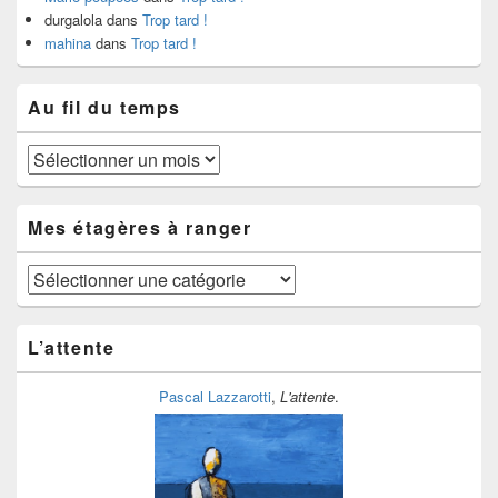
durgalola
dans
Trop tard !
mahina
dans
Trop tard !
Au fil du temps
Au
fil
du
temps
Mes étagères à ranger
Mes
étagères
à
ranger
L’attente
Pascal Lazzarotti
,
L'attente
.