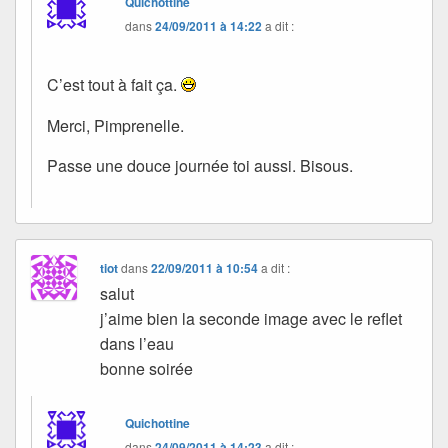
Quichottine
dans
24/09/2011 à 14:22
a dit :
C’est tout à fait ça.
Merci, Pimprenelle.
Passe une douce journée toi aussi. Bisous.
tiot
dans
22/09/2011 à 10:54
a dit :
salut
j’aime bien la seconde image avec le reflet
dans l’eau
bonne soirée
Quichottine
dans
24/09/2011 à 14:23
a dit :