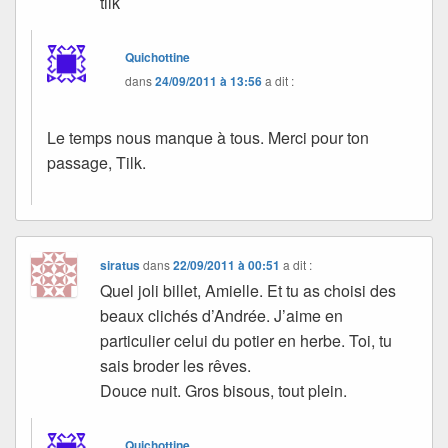
tilk
Quichottine
dans
24/09/2011 à 13:56
a dit :
Le temps nous manque à tous. Merci pour ton
passage, Tilk.
siratus
dans
22/09/2011 à 00:51
a dit :
Quel joli billet, Amielle. Et tu as choisi des
beaux clichés d’Andrée. J’aime en
particulier celui du potier en herbe. Toi, tu
sais broder les rêves.
Douce nuit. Gros bisous, tout plein.
Quichottine