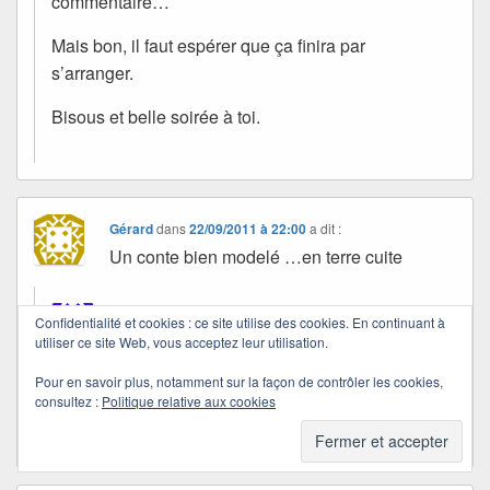
commentaire…
Mais bon, il faut espérer que ça finira par
s’arranger.
Bisous et belle soirée à toi.
Gérard
dans
22/09/2011 à 22:00
a dit :
Un conte bien modelé …en terre cuite
Quichottine
Confidentialité et cookies : ce site utilise des cookies. En continuant à
utiliser ce site Web, vous acceptez leur utilisation.
dans
24/09/2011 à 18:05
a dit :
Pour en savoir plus, notamment sur la façon de contrôler les cookies,
consultez :
Politique relative aux cookies
Un sourire… Merci, Gérard.