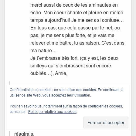
merci aussi de ceux de tes aminautes en
écho. Mon coeur chante et pleure en même
temps aujourd’hui! Je me sens si confuse…
En tous cas, que cela passe par le net, ou
pas, je me sens plus forte, et je vais me
relever et me battre, tu as raison. C’est dans
ma nature…
Je t’embrasse très fort, (ça y est, les deux
smileys qui s’embrassent sont encore
oubliés…), Amie,
Confidentialité et cookies : ce site utilise des cookies. En continuant à
Quichottine
utiliser ce site Web, vous acceptez leur utilisation.
dans
24/09/2011 à 18:51
a dit :
Pour en savoir plus, notamment sur la façon de contrôler les cookies,
consultez :
Politique relative aux cookies
Merci !
J’espérais, sans pourtant y croire tout à fait, que tu
réagirais.