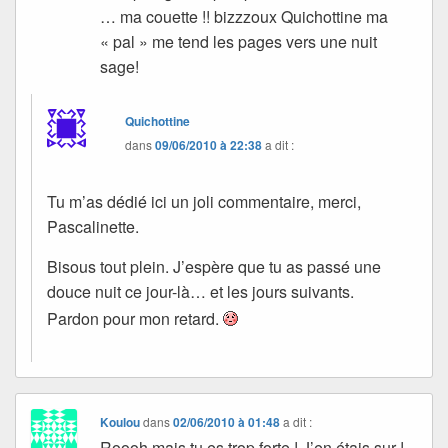
… ma couette !! bizzzoux Quichottine ma
« pal » me tend les pages vers une nuit
sage!
Quichottine
dans
09/06/2010 à 22:38
a dit :
Tu m’as dédié ici un joli commentaire, merci,
Pascalinette.
Bisous tout plein. J’espère que tu as passé une
douce nuit ce jour-là… et les jours suivants.
Pardon pour mon retard.
Koulou
dans
02/06/2010 à 01:48
a dit :
Roooh mais tu es trop forte ! J’en étais sur !