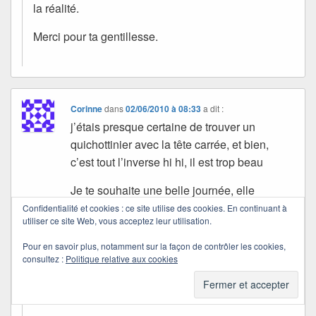
la réalité.
Merci pour ta gentillesse.
Corinne
dans
02/06/2010 à 08:33
a dit :
j’étais presque certaine de trouver un
quichottinier avec la tête carrée, et bien,
c’est tout l’inverse hi hi, il est trop beau
Je te souhaite une belle journée, elle
commence bien, le soleil est déja présent
Confidentialité et cookies : ce site utilise des cookies. En continuant à
utiliser ce site Web, vous acceptez leur utilisation.
bisous
Pour en savoir plus, notamment sur la façon de contrôler les cookies,
consultez :
Politique relative aux cookies
Quichottine
dans
09/06/2010 à 22:41
a dit :