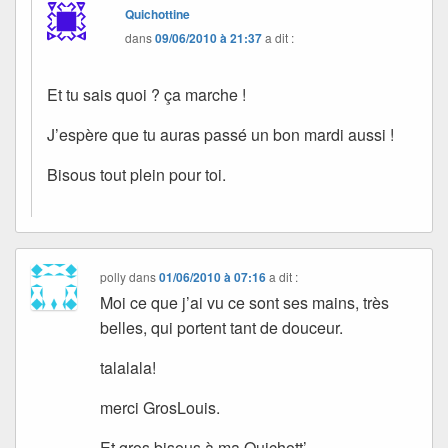
Quichottine
dans
09/06/2010 à 21:37
a dit :
Et tu sais quoi ? ça marche !
J’espère que tu auras passé un bon mardi aussi !
Bisous tout plein pour toi.
polly
dans
01/06/2010 à 07:16
a dit :
Moi ce que j’ai vu ce sont ses mains, très
belles, qui portent tant de douceur.
talalala!
merci GrosLouis.
Et gros bisous à ma Quichott’.