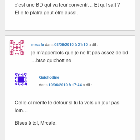
c’est une BD qui va leur convenir… Et qui sait ?
Elle te plaira peut-être aussi.
mrcafe
dans
03/06/2010 à 21:10
a dit :
je m’appercois que je ne lit pas assez de bd
…bise quichottine
Quichottine
dans
10/06/2010 à 17:44
a dit :
Celle-ci mérite le détour si tu la vois un jour pas
loin…
Bises à toi, Mrcafe.