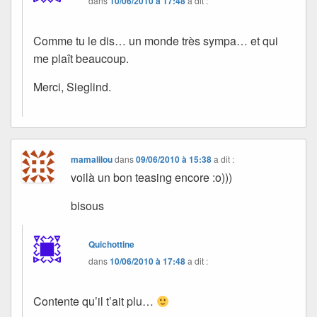
dans
10/06/2010 à 17:48
a dit :
Comme tu le dis… un monde très sympa… et qui
me plaît beaucoup.
Merci, Sieglind.
mamalilou
dans
09/06/2010 à 15:38
a dit :
voilà un bon teasing encore :o)))
bisous
Quichottine
dans
10/06/2010 à 17:48
a dit :
Contente qu’il t’ait plu…