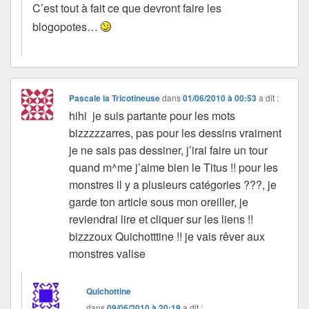
C’est tout à fait ce que devront faire les
blogopotes…
Pascale la Tricotineuse
dans
01/06/2010 à 00:53
a dit :
hihi je suis partante pour les mots
bizzzzzarres, pas pour les dessins vraiment
je ne sais pas dessiner, j’irai faire un tour
quand m^me j’aime bien le Titus !! pour les
monstres il y a plusieurs catégories ???, je
garde ton article sous mon oreiller, je
reviendrai lire et cliquer sur les liens !!
bizzzoux Quichotttine !! je vais rêver aux
monstres valise
Quichottine
dans
09/06/2010 à 20:19
a dit :