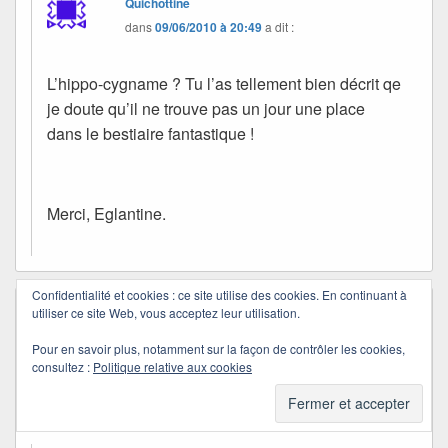
Quichottine
dans
09/06/2010 à 20:49
a dit :
L’hippo-cygname ? Tu l’as tellement bien décrit qe
je doute qu’il ne trouve pas un jour une place
dans le bestiaire fantastique !
Merci, Eglantine.
Confidentialité et cookies : ce site utilise des cookies. En continuant à
utiliser ce site Web, vous acceptez leur utilisation.
india
dans
09/06/2010 à 19:47
a dit :
Je suis venue puiser les détails pour les
Pour en savoir plus, notamment sur la façon de contrôler les cookies,
mots inventés et je me réjouis de poursuivre
consultez :
Politique relative aux cookies
un peu ma lecture chez toi. Bisous
Quichottine