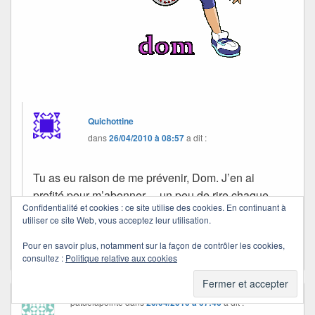
Quichottine
dans
26/04/2010 à 08:57
a dit :
Tu as eu raison de me prévenir, Dom. J’en ai
profité pour m’abonner… un peu de rire chaque
Confidentialité et cookies : ce site utilise des cookies. En continuant à
matin, ça fait du bien ! Bisous et bon début de
utiliser ce site Web, vous acceptez leur utilisation.
semaine à toi.
Pour en savoir plus, notamment sur la façon de contrôler les cookies,
consultez :
Politique relative aux cookies
patdelapointe
dans
26/04/2010 à 07:46
a dit :