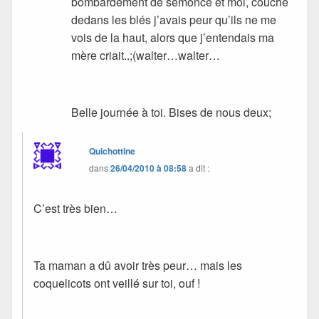
bombardement de semonce et moi, couché
dedans les blés j’avais peur qu’ils ne me
vois de la haut, alors que j’entendais ma
mère criait..;(walter…walter…
Belle journée à toi. Bises de nous deux;
Quichottine
dans
26/04/2010 à 08:58
a dit :
C’est très bien…
Ta maman a dû avoir très peur… mais les
coquelicots ont veillé sur toi, ouf !