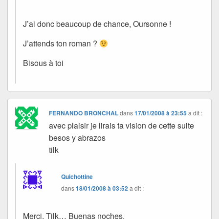
J’ai donc beaucoup de chance, Oursonne !
J’attends ton roman ?
Bisous à toi
FERNANDO BRONCHAL
dans
17/01/2008 à 23:55
a dit :
avec plaisir je lirais ta vision de cette suite
besos y abrazos
tilk
Quichottine
dans
18/01/2008 à 03:52
a dit :
Merci, Tilk… Buenas noches.