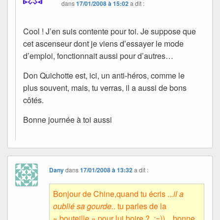
dans
17/01/2008 à 15:02
a dit :
Cool ! J’en suis contente pour toi. Je suppose que
cet ascenseur dont je viens d’essayer le mode
d’emploi, fonctionnait aussi pour d’autres…
Don Quichotte est, ici, un anti-héros, comme le
plus souvent, mais, tu verras, il a aussi de bons
côtés.
Bonne journée à toi aussi
Dany
dans
17/01/2008 à 13:32
a dit :
Bonjour de Chine,quand tu écris ..
.il a
oublié sa gourde.
. tu parles de la
« bouteille » pour lui boire ? ;=)) , bonne