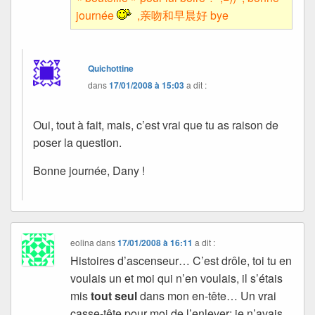
journée
,亲吻和早晨好 bye
Quichottine
dans
17/01/2008 à 15:03
a dit :
Oui, tout à fait, mais, c’est vrai que tu as raison de
poser la question.
Bonne journée, Dany !
eolina
dans
17/01/2008 à 16:11
a dit :
Histoires d’ascenseur… C’est drôle, toi tu en
voulais un et moi qui n’en voulais, il s’étais
mis
tout seul
dans mon en-tête… Un vrai
casse-tête pour moi de l’enlever: je n’avais