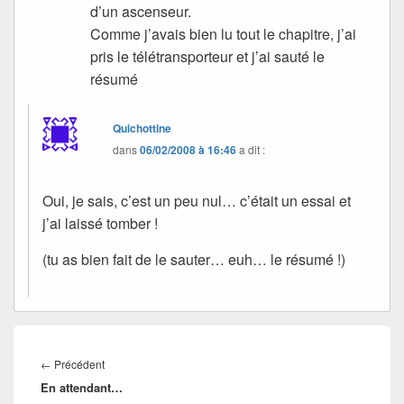
d’un ascenseur.
Comme j’avais bien lu tout le chapitre, j’ai
pris le télétransporteur et j’ai sauté le
résumé
Quichottine
dans
06/02/2008 à 16:46
a dit :
Oui, je sais, c’est un peu nul… c’était un essai et
j’ai laissé tomber !
(tu as bien fait de le sauter… euh… le résumé !)
Navigation
de
Article
←
Précédent
l’article
En attendant…
précédent :