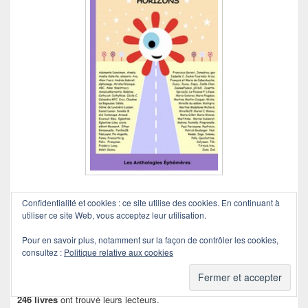
Septième Anthologie Éphémère.
Confidentialité et cookies : ce site utilise des cookies. En continuant à
utiliser ce site Web, vous acceptez leur utilisation.
Liste des participants
actualisée le 15/05/2021
Pour en savoir plus, notamment sur la façon de contrôler les cookies,
Carnet d’adresses
ici
.
consultez :
Politique relative aux cookies
Bilan au 11 juin 2022
246 livres
ont trouvé leurs lecteurs.