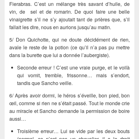
Fierabras
. C’est un mélange très savant d’huile, de
vin, de sel et de romarin. De quoi faire une belle
vinaigrette s’il ne s’y ajoutait tant de prières que, s’il
fallait les dire, nous en aurions jusqu’au matin.
5/
Don Quichotte
, qui ne doute décidément de rien,
avale le reste de la potion (ce qu’il n’a pas pu mettre
dans la burette que lui a donnée l’aubergiste).
Seconde erreur
! C’est une vraie purge, et le voilà
qui vomit, tremble, frissonne… mais s’endort,
tandis que Sancho veille.
6/ Après avoir dormi, le héros s’éveille, bon pied, bon
œil, comme si rien ne s’était passé. Tout le monde crie
au miracle et
Sancho
demande la permission de boire
aussi…
Troisième erreur
… Lui se vide par les deux bouts
(normal, ce n’est pas un chevalier, il a le droit