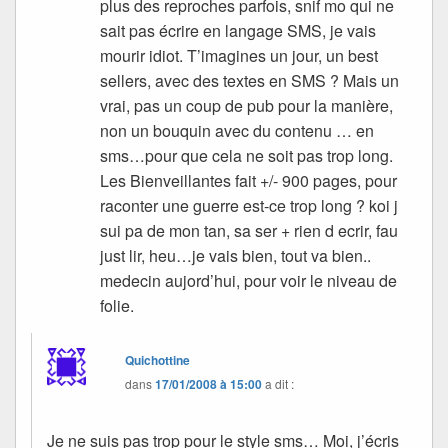
plus des reproches parfois, snif mo qui ne
sait pas écrire en langage SMS, je vais
mourir idiot. T’imagines un jour, un best
sellers, avec des textes en SMS ? Mais un
vrai, pas un coup de pub pour la manière,
non un bouquin avec du contenu … en
sms…pour que cela ne soit pas trop long.
Les Bienveillantes fait +/- 900 pages, pour
raconter une guerre est-ce trop long ? koi j
sui pa de mon tan, sa ser + rien d ecrir, fau
just lir, heu…je vais bien, tout va bien..
medecin aujord’hui, pour voir le niveau de
folie.
Quichottine
dans
17/01/2008 à 15:00
a dit :
Je ne suis pas trop pour le style sms… Moi, j’écris