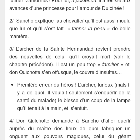
lutiner Maritornes ! Pour lui,
a posteriori
, il a résisté aux
avances d’une princesse pour l’amour de
Dulcinée
!
2/
Sancho
explique au chevalier qu’il est aussi moulu
que lui et qu’il s’est fait «
tanner la peau
» de belle
manière.
3/
L’archer de la Sainte Hermandad
revient prendre
des nouvelles de celui qu’il croyait mort (voir le
chapitre précédent). Il est un peu trop «
familier
» et
don Quichotte s’en offusque, le couvre d’insultes…
Première erreur
du héros ! L’archer, furieux (mais il
y a de quoi, il voulait seulement s’enquérir de la
santé du malade) le blesse d’un coup de la lampe
qu’il tenait à la main, et s’enfuit.
4/
Don Quichotte
demande à
Sancho
d’aller quérir
auprès du maître des lieux de quoi fabriquer un
onguent aux pouvoirs magiques, celui du géant