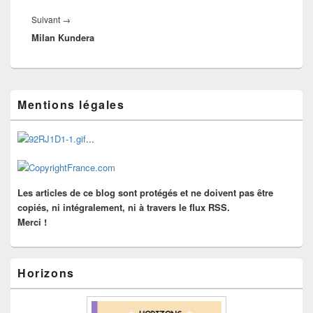
Article
Suivant
→
Milan Kundera
suivant :
Zone
Mentions légales
principale
de
widget
...
pour
la
barre
latérale
Les articles de ce blog sont protégés et ne doivent pas être
copiés, ni intégralement, ni à travers le flux RSS.
Merci !
Horizons