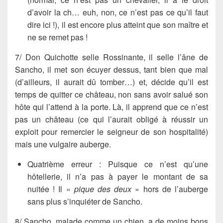
d’avoir la ch… euh, non, ce n’est pas ce qu’il faut
dire ici !), il est encore plus atteint que son maître et
ne se remet pas !
7/
Don Quichotte
selle
Rossinante
, il selle l’âne de
Sancho
, il met son écuyer dessus, tant bien que mal
(d’ailleurs, il aurait dû tomber…) et, décide qu’il est
temps de quitter ce château, non sans avoir salué son
hôte qui l’attend à la porte. Là, il apprend que ce n’est
pas un château (ce qui l’aurait obligé à réussir un
exploit pour remercier le seigneur de son hospitalité)
mais une vulgaire
auberge
.
Quatrième erreur
: Puisque ce n’est qu’une
hôtellerie, il n’a pas à payer le montant de sa
nuitée ! Il «
pique des deux
» hors de l’auberge
sans plus s’inquiéter de
Sancho
.
8/
Sancho
, malade comme un chien, a de moins bons