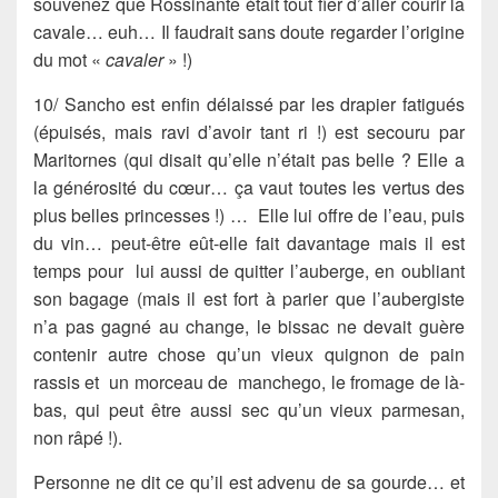
souvenez que Rossinante était tout fier d’aller courir la
cavale… euh… Il faudrait sans doute regarder l’origine
du mot «
cavaler
» !)
10/
Sancho
est enfin délaissé par les drapier fatigués
(épuisés, mais ravi d’avoir tant ri !) est secouru par
Maritornes (qui disait qu’elle n’était pas belle ? Elle a
la générosité du cœur… ça vaut toutes les vertus des
plus belles princesses !) … Elle lui offre de l’eau, puis
du vin… peut-être eût-elle fait davantage mais il est
temps pour lui aussi de quitter l’
auberge
, en oubliant
son
bagage
(mais il est fort à parier que l’aubergiste
n’a pas gagné au change, le bissac ne devait guère
contenir autre chose qu’un vieux quignon de pain
rassis et un morceau de manchego, le fromage de là-
bas, qui peut être aussi sec qu’un vieux
parmesan
,
non râpé !).
Personne ne dit ce qu’il est advenu de sa
gourde
… et