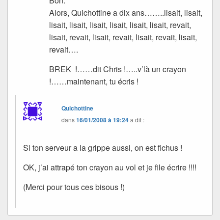
Bon.
Alors, Quichottine a dix ans……..lisait, lisait,
lisait, lisait, lisait, lisait, lisait, lisait, revait,
lisait, revait, lisait, revait, lisait, revait, lisait,
revait….
BREK !……dit Chris !…..v’là un crayon
!……maintenant, tu écris !
Quichottine
dans
16/01/2008 à 19:24
a dit :
Si ton serveur a la grippe aussi, on est fichus !
OK, j’ai attrapé ton crayon au vol et je file écrire !!!!
(Merci pour tous ces bisous !)