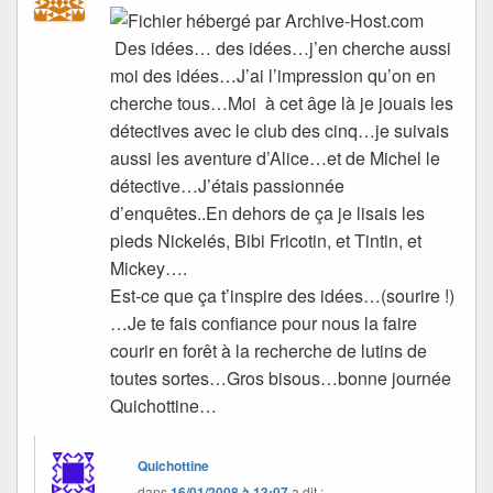
Des idées… des idées…j’en cherche aussi
moi des idées…J’ai l’impression qu’on en
cherche tous…Moi à cet âge là je jouais les
détectives avec le club des cinq…je suivais
aussi les aventure d’Alice…et de Michel le
détective…J’étais passionnée
d’enquêtes..En dehors de ça je lisais les
pieds Nickelés, Bibi Fricotin, et Tintin, et
Mickey….
Est-ce que ça t’inspire des idées…(sourire !)
…Je te fais confiance pour nous la faire
courir en forêt à la recherche de lutins de
toutes sortes…Gros bisous…bonne journée
Quichottine…
Quichottine
dans
16/01/2008 à 13:07
a dit :