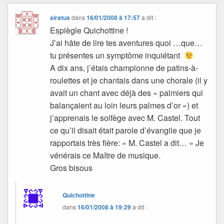
siratus
dans
16/01/2008 à 17:57
a dit :
Espiègle Quichottine !
J’ai hâte de lire tes aventures quoi …que…
tu présentes un symptôme inquiétant
A dix ans, j’étais championne de patins-à-
roulettes et je chantais dans une chorale (il y
avait un chant avec déjà des « palmiers qui
balançaient au loin leurs palmes d’or ») et
j’apprenais le solfège avec M. Castel. Tout
ce qu’il disait était parole d’évangile que je
rapportais très fière: « M. Castel a dit… » Je
vénérais ce Maître de musique.
Gros bisous
Quichottine
dans
16/01/2008 à 19:29
a dit :