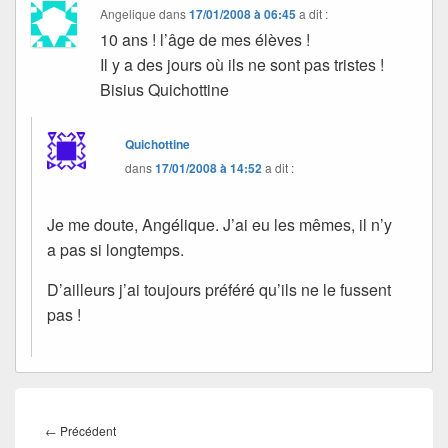
Angelique
dans
17/01/2008 à 06:45
a dit :
10 ans ! l’âge de mes élèves !
Il y a des jours où ils ne sont pas tristes !
Bisius Quichottine
Quichottine
dans
17/01/2008 à 14:52
a dit :
Je me doute, Angélique. J’ai eu les mêmes, il n’y
a pas si longtemps.
D’ailleurs j’ai toujours préféré qu’ils ne le fussent
pas !
Navigation
de
Article
←
Précédent