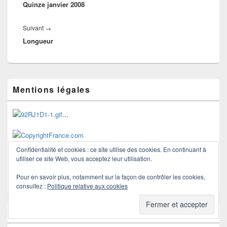
l’article
Quinze janvier 2008
précédent :
Article
Suivant
→
Longueur
suivant :
Zone
Mentions légales
principale
de
widget
...
pour
la
barre
latérale
Confidentialité et cookies : ce site utilise des cookies. En continuant à
Les articles de ce blog sont protégés et ne doivent pas être
utiliser ce site Web, vous acceptez leur utilisation.
copiés, ni intégralement, ni à travers le flux RSS.
Merci !
Pour en savoir plus, notamment sur la façon de contrôler les cookies,
consultez :
Politique relative aux cookies
Horizons