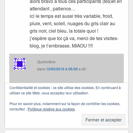
alors bravo à tous ces participants (tes)et en
attendant , patience…
ici le temps est aussi très variable, froid,
pluie, vent, soleil, nuages du gris clair au
gris noir, ciel bleu, la totale quoi !
j’espère que toi çà va, merci de tes visites-
blog, je t’embrasse, MIAOU !!!!
Quichottine
dans
12/05/2019 à 09:09
a dit :
Je fais aller… mais le soleil qui est là ce matin fait
Confidentialité et cookies : ce site utilise des cookies. En continuant à
du bien.
utiliser ce site Web, vous acceptez leur utilisation.
Merci pour tout, Mistigris.
Pour en savoir plus, notamment sur la façon de contrôler les cookies,
Bisous et douce journée.
consultez :
Politique relative aux cookies