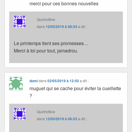
merci pour ces bonnes nouvelles
Quichottine
dans
12/05/2019 à 08:53
a dit :
Le printemps tient ses promesses…
Merci à toi pour tout, jamadrou.
domi
dans
02/05/2019 à 12:50
a dit :
muguet qui se cache pour éviter la cueillette
?
Quichottine
dans
12/05/2019 à 08:53
a dit :