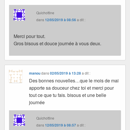
Quichottine
dans
12/05/2019 à 08:56
a dit :
Merci pour tout.
Gros bisous et douce journée à vous deux.
manou
dans
02/05/2019 à 13:28
a dit :
Des bonnes nouvelles…que le mois de mai
apporte sa douceur chez toi et merci pour
tout ce que tu fais. bisous et une belle
journée
Quichottine
dans
12/05/2019 à 08:57
a dit :