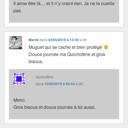
Il aime être là… et il n’y craint rien. Je ne le cueille
pas.
Marité
dans
02/05/2019 à 12:50
a dit :
Muguet qui se cache et bien protégé
Douce journée ma Quichottine et gros
bisous.
Quichottine
dans
12/05/2019 à 08:54
a dit :
Merci.
Gros bisous et douce journée à toi aussi.