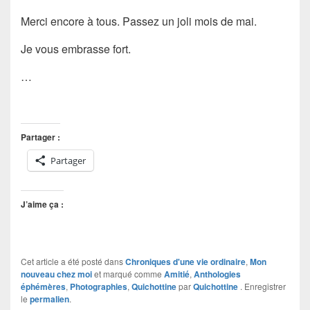
Merci encore à tous. Passez un joli mois de mai.
Je vous embrasse fort.
…
Partager :
Partager
J’aime ça :
Cet article a été posté dans
Chroniques d'une vie ordinaire
,
Mon
nouveau chez moi
et marqué comme
Amitié
,
Anthologies
éphémères
,
Photographies
,
Quichottine
par
Quichottine
. Enregistrer
le
permalien
.