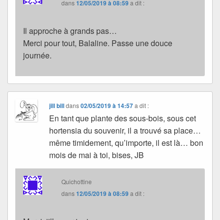
dans
12/05/2019 à 08:59
a dit :
Il approche à grands pas…
Merci pour tout, Balaline. Passe une douce
journée.
jill bill
dans
02/05/2019 à 14:57
a dit :
En tant que plante des sous-bois, sous cet
hortensia du souvenir, il a trouvé sa place…
même timidement, qu’importe, il est là… bon
mois de mai à toi, bises, JB
Quichottine
dans
12/05/2019 à 08:59
a dit :