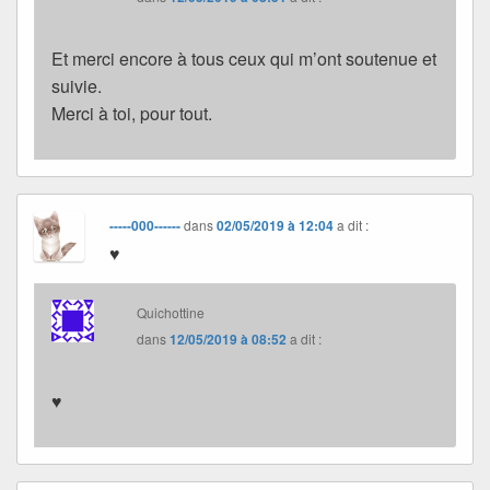
Et merci encore à tous ceux qui m’ont soutenue et
suivie.
Merci à toi, pour tout.
-----000------
dans
02/05/2019 à 12:04
a dit :
♥
Quichottine
dans
12/05/2019 à 08:52
a dit :
♥