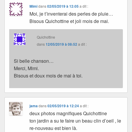
Mimi
dans
02/05/2019 à 12:05
a dit :
Moi, je t’inventerai des perles de pluie…
Bisous Quichottine et joli mois de mai.
Quichottine
dans
12/05/2019 à 08:52
a dit :
Si belle chanson…
Merci, Mimi.
Bisous et doux mois de mai à toi.
jama
dans
02/05/2019 à 12:24
a dit :
deux photos magnifiques Quichottine
ton jardin a su te faire un beau clin d’oeil , le
re-nouveau est bien là.