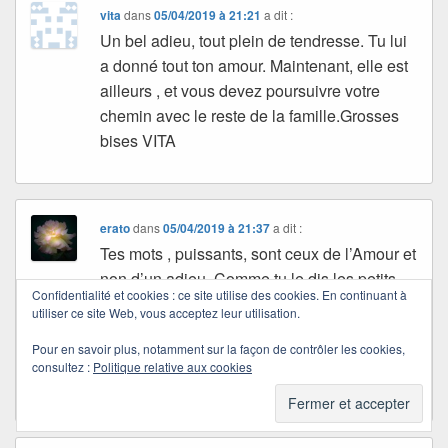
vita
dans
05/04/2019 à 21:21
a dit :
Un bel adieu, tout plein de tendresse. Tu lui
a donné tout ton amour. Maintenant, elle est
ailleurs , et vous devez poursuivre votre
chemin avec le reste de la famille.Grosses
bises VITA
erato
dans
05/04/2019 à 21:37
a dit :
Tes mots , puissants, sont ceux de l’Amour et
non d’un adieu. Comme tu le dis les petits
Confidentialité et cookies : ce site utilise des cookies. En continuant à
enfants vont vous donner des câlins
utiliser ce site Web, vous acceptez leur utilisation.
nécessaires et Emmanuelle sera parmi
Pour en savoir plus, notamment sur la façon de contrôler les cookies,
vous.
consultez :
Politique relative aux cookies
Je t’embrasse bien fort Quichottine