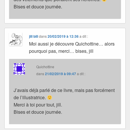
Bises et douce journée.
jill bill
dans
20/02/2019 à 12:36
a dit :
Moi aussi je découvre Quichottine… alors
pourquoi pas, merci… bises, jill
Quichottine
dans
21/02/2019 à 09:47
a dit :
J’avais déjà parlé de ce livre, mais pas forcément
de l’illustratrice.
Merci à toi pour tout, jill.
Bises et douce journée.