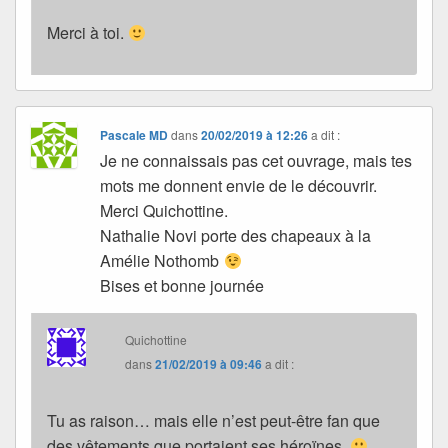
Merci à toi.
Pascale MD
dans
20/02/2019 à 12:26
a dit :
Je ne connaissais pas cet ouvrage, mais tes
mots me donnent envie de le découvrir.
Merci Quichottine.
Nathalie Novi porte des chapeaux à la
Amélie Nothomb
Bises et bonne journée
Quichottine
dans
21/02/2019 à 09:46
a dit :
Tu as raison… mais elle n’est peut-être fan que
des vêtements que portaient ses héroïnes.