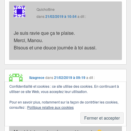
Quichottine
dans
21/02/2019 à 10:54
a dit :
Je suis ravie que ça te plaise.
Merci, Manou.
Bisous et une douce journée à toi aussi.
lizagrece
dans
21/02/2019 à 09:19
a dit :
Une belle démarche que celle d’être peintre
Confidentialité et cookies : ce site utilise des cookies. En continuant à
utiliser ce site Web, vous acceptez leur utilisation.
littéraire. Merci pour le lien.
Pour en savoir plus, notamment sur la façon de contrôler les cookies,
consultez :
Politique relative aux cookies
Quichottine
dans
21/02/2019 à 10:55
a dit :