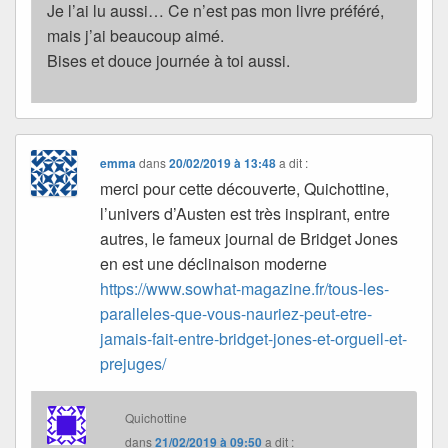
Je l’ai lu aussi… Ce n’est pas mon livre préféré,
mais j’ai beaucoup aimé.
Bises et douce journée à toi aussi.
emma
dans
20/02/2019 à 13:48
a dit :
merci pour cette découverte, Quichottine,
l’univers d’Austen est très inspirant, entre
autres, le fameux journal de Bridget Jones
en est une déclinaison moderne
https://www.sowhat-magazine.fr/tous-les-
paralleles-que-vous-nauriez-peut-etre-
jamais-fait-entre-bridget-jones-et-orgueil-et-
prejuges/
Quichottine
dans
21/02/2019 à 09:50
a dit :