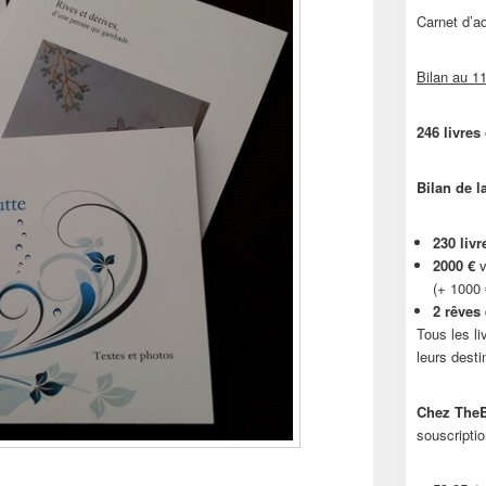
Carnet d’
Bilan au 11
246 livres
Bilan de l
230 livr
2000 €
v
(+ 1000
2 rêves
Tous les li
leurs desti
Chez TheB
souscriptio