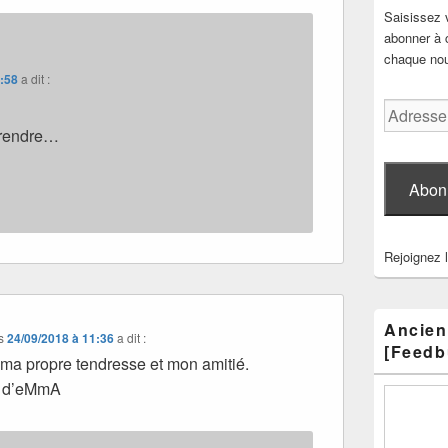
Saisissez 
abonner à c
chaque nouv
0:58
a dit :
Adresse
e-
prendre…
mail
Abon
Rejoignez 
Ancien
s
24/09/2018 à 11:36
a dit :
[Feedb
e ma propre tendresse et mon amitié.
es d’eMmA