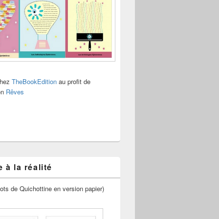
chez
TheBookEdition
au profit de
ion
Rêves
 à la réalité
ots de Quichottine en version papier)