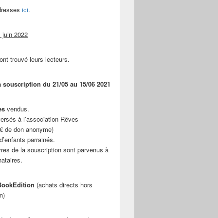
adresses
ici
.
 juin 2022
ont trouvé leurs lecteurs.
a souscription du 21/05 au 15/06 2021
es
vendus.
ersés à l’association Rêves
 € de don anonyme)
d’enfants parrainés.
vres de la souscription sont parvenus à
nataires.
ookEdition
(achats directs hors
n)