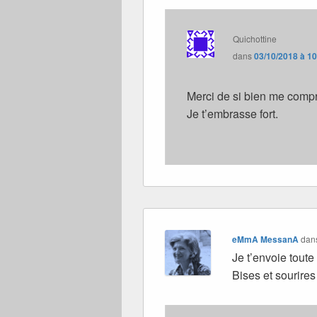
Quichottine
dans
03/10/2018 à 1
Merci de si bien me com
Je t’embrasse fort.
eMmA MessanA
dan
Je t’envoie tout
Bises et sourir