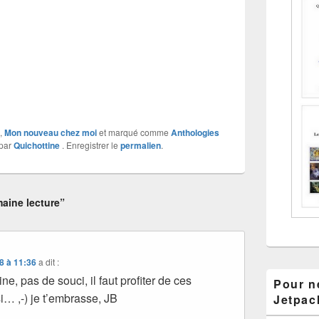
,
Mon nouveau chez moi
et marqué comme
Anthologies
par
Quichottine
. Enregistrer le
permalien
.
aine lecture”
8 à 11:36
a dit :
e, pas de souci, il faut profiter de ces
Pour ne
… ,-) je t’embrasse, JB
Jetpac