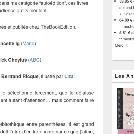
53,85 €
d
ans ma catégorie “autoédition”, ces livres
second t
udience qu’ils méritent.
+ 1 exe
64,89 €
trés et publiés chez TheBookEdition.
trimestr
5,81 €
de
trimestr
ncette lg
(
Marie
)
Merci !
ick Cheylus
(
ABC
)
Les An
e
Bertrand Ricque
, illustré par
Liza
.
 je sélectionne forcément, que je délaisse
ient autant d’attention… mais comment faire
ibliothèque entre parenthèses, il est grand
oit l’être, d’écrire encore sur ce que j’aime,