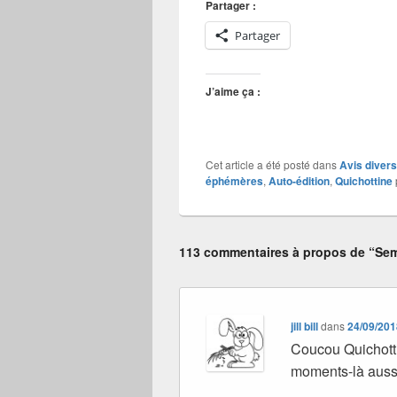
Partager :
Partager
J’aime ça :
Cet article a été posté dans
Avis divers
éphémères
,
Auto-édition
,
Quichottine
113 commentaires à propos de “Sem
jill bill
dans
24/09/201
Coucou Quichottin
moments-là aussi