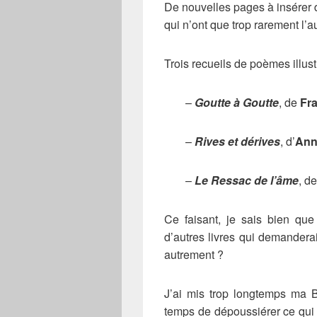
De nouvelles pages à insérer d
qui n’ont que trop rarement l’a
Trois recueils de poèmes illus
–
Goutte à Goutte
, de
Fra
–
Rives et dérives
, d’
Ann
–
Le Ressac de l’âme
, d
Ce faisant, je sais bien que
d’autres livres qui demandera
autrement ?
J’ai mis trop longtemps ma B
temps de dépoussiérer ce qui d