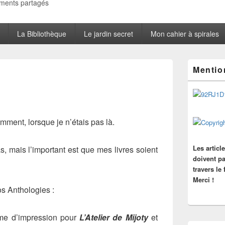
oments partagés
La Bibliothèque
Le jardin secret
Mon cahier à spirales
Zone
Mentio
principale
de
widget
pour
la
barre
ment, lorsque je n’étais pas là.
latérale
Les articl
, mais l’important est que mes livres soient
doivent pa
travers le
Merci !
os Anthologies :
ème d’impression pour
L’Atelier de Mijoty
et