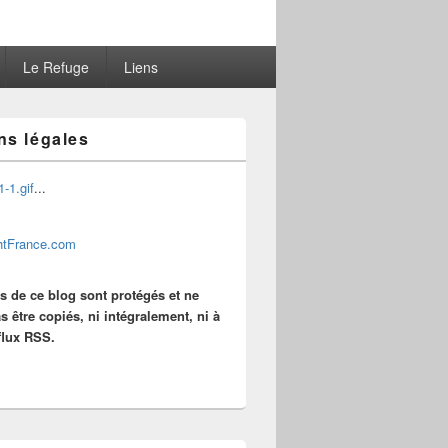
Le Refuge
Liens
ns légales
...
es de ce blog sont protégés et ne
s être copiés, ni intégralement, ni à
 flux RSS.