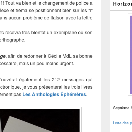
uf ! Tout va bien et le changement de police a
Horizo
flexe et tréma se positionnent bien sur les “i”
sans aucun problème de liaison avec la lettre
oïc recevra très bientôt un exemplaire où son
orthographe.
age
, afin de redonner à Cécile MdL sa bonne
cessaire, mais un peu moins urgent.
j’ouvrirai également les 212 messages qui
tronique, je vous présenterai les trois livres
ernent pas
Les Anthologies Éphémères
.
Septième 
Liste des p