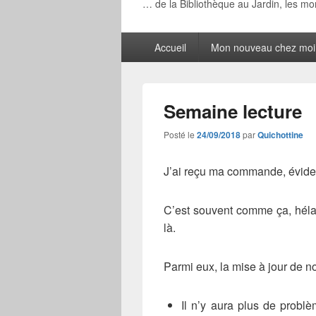
… de la Bibliothèque au Jardin, les m
Menu
Accueil
Mon nouveau chez moi
principal
Semaine lecture
Posté le
24/09/2018
par
Quichottine
J’ai reçu ma commande, évidem
C’est souvent comme ça, hélas
là.
Parmi eux, la mise à jour de n
Il n’y aura plus de probl