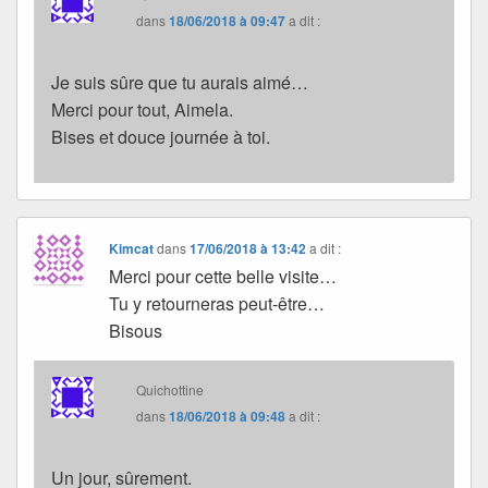
dans
18/06/2018 à 09:47
a dit :
Je suis sûre que tu aurais aimé…
Merci pour tout, Aimela.
Bises et douce journée à toi.
Kimcat
dans
17/06/2018 à 13:42
a dit :
Merci pour cette belle visite…
Tu y retourneras peut-être…
Bisous
Quichottine
dans
18/06/2018 à 09:48
a dit :
Un jour, sûrement.