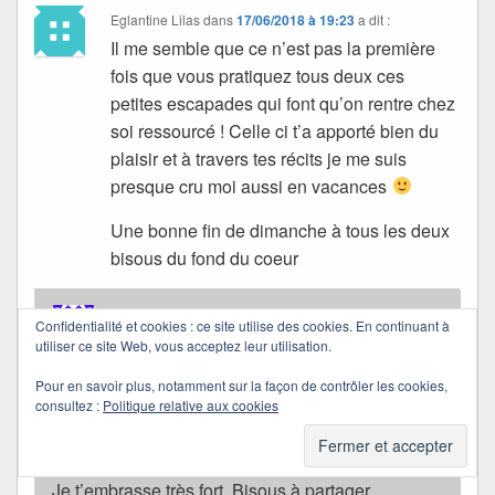
Eglantine Lilas
dans
17/06/2018 à 19:23
a dit :
Il me semble que ce n’est pas la première
fois que vous pratiquez tous deux ces
petites escapades qui font qu’on rentre chez
soi ressourcé ! Celle ci t’a apporté bien du
plaisir et à travers tes récits je me suis
presque cru moi aussi en vacances
Une bonne fin de dimanche à tous les deux
bisous du fond du coeur
Quichottine
Confidentialité et cookies : ce site utilise des cookies. En continuant à
dans
18/06/2018 à 09:51
a dit :
utiliser ce site Web, vous acceptez leur utilisation.
Pour en savoir plus, notamment sur la façon de contrôler les cookies,
Chaque année à la même époque, pour des
consultez :
Politique relative aux cookies
journées de l’amitié.
Merci pour tout, Églantine.
Je t’embrasse très fort. Bisous à partager.