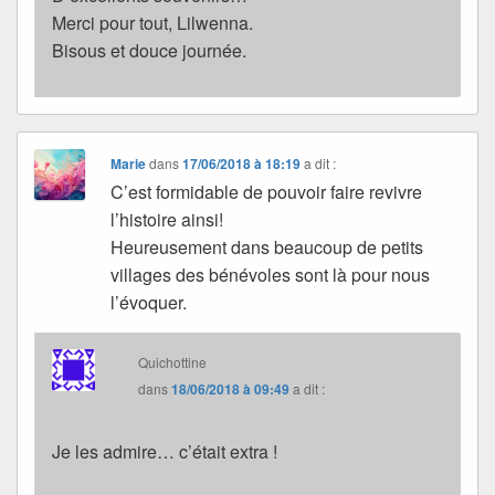
Merci pour tout, Lilwenna.
Bisous et douce journée.
Marie
dans
17/06/2018 à 18:19
a dit :
C’est formidable de pouvoir faire revivre
l’histoire ainsi!
Heureusement dans beaucoup de petits
villages des bénévoles sont là pour nous
l’évoquer.
Quichottine
dans
18/06/2018 à 09:49
a dit :
Je les admire… c’était extra !