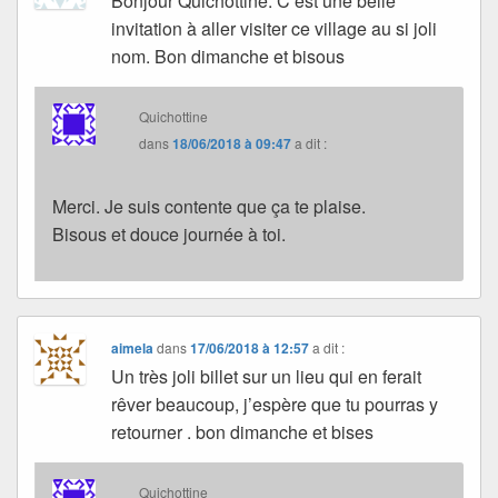
Bonjour Quichottine. C’est une belle
invitation à aller visiter ce village au si joli
nom. Bon dimanche et bisous
Quichottine
dans
18/06/2018 à 09:47
a dit :
Merci. Je suis contente que ça te plaise.
Bisous et douce journée à toi.
aimela
dans
17/06/2018 à 12:57
a dit :
Un très joli billet sur un lieu qui en ferait
rêver beaucoup, j’espère que tu pourras y
retourner . bon dimanche et bises
Quichottine