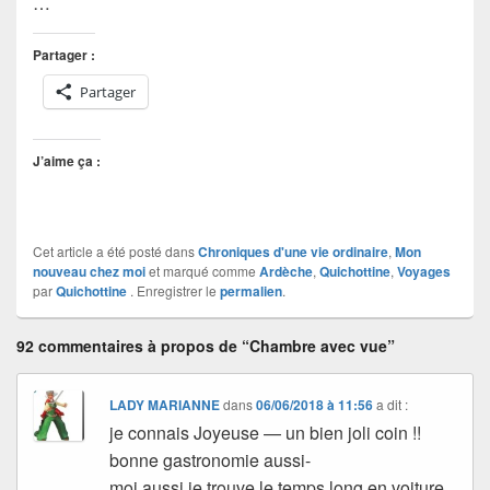
…
Partager :
Partager
J’aime ça :
Cet article a été posté dans
Chroniques d'une vie ordinaire
,
Mon
nouveau chez moi
et marqué comme
Ardèche
,
Quichottine
,
Voyages
par
Quichottine
. Enregistrer le
permalien
.
92 commentaires à propos de “Chambre avec vue”
LADY MARIANNE
dans
06/06/2018 à 11:56
a dit :
je connais Joyeuse — un bien joli coin !!
bonne gastronomie aussi-
moi aussi je trouve le temps long en voiture