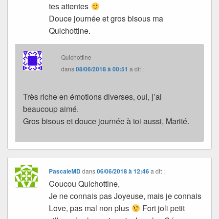
tes attentes
Douce journée et gros bisous ma
Quichottine.
Quichottine
dans
08/06/2018 à 00:51
a dit :
Très riche en émotions diverses, oui, j’ai
beaucoup aimé.
Gros bisous et douce journée à toi aussi, Marité.
PascaleMD
dans
06/06/2018 à 12:46
a dit :
Coucou Quichottine,
Je ne connais pas Joyeuse, mais je connais
Love, pas mal non plus
Fort joli petit