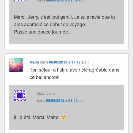
08/06/2018 à 01:09
Merci, Jerry, c’est tout gentil. Je suis ravie que tu
aies apprécié ce début de voyage.
Passe une douce journée.
Marie
dans
06/06/2018 à 17:17
a dit :
Ton séjour à l’air d’avoir été agréable dans
ce bel endroit!
Quichottine
dans
08/06/2018 à 01:10
a dit :
Il l’a été. Merci, Marie.