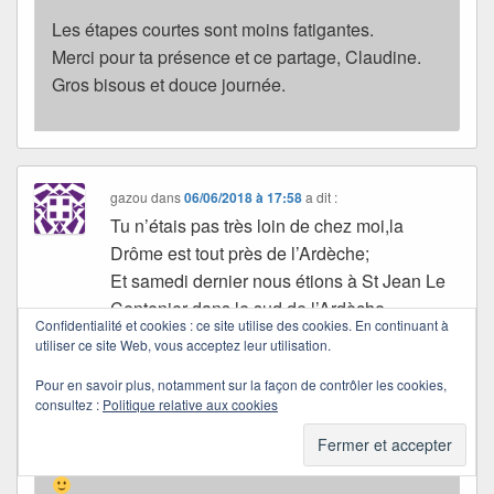
Les étapes courtes sont moins fatigantes.
Merci pour ta présence et ce partage, Claudine.
Gros bisous et douce journée.
gazou
dans
06/06/2018 à 17:58
a dit :
Tu n’étais pas très loin de chez moi,la
Drôme est tout près de l’Ardèche;
Et samedi dernier nous étions à St Jean Le
Centenier dans le sud de l’Ardèche.
Confidentialité et cookies : ce site utilise des cookies. En continuant à
utiliser ce site Web, vous acceptez leur utilisation.
Quichottine
Pour en savoir plus, notamment sur la façon de contrôler les cookies,
dans
08/06/2018 à 01:13
a dit :
consultez :
Politique relative aux cookies
C’est vrai… ça aurait été chouette de se croiser.