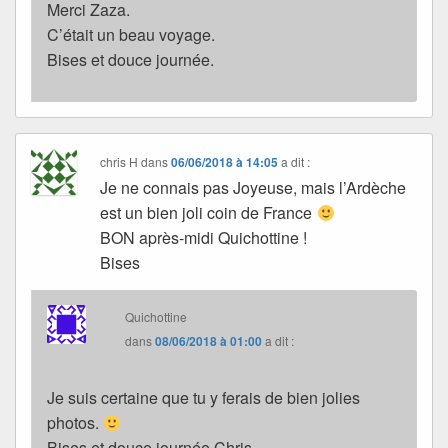
Merci Zaza.
C’était un beau voyage.
Bises et douce journée.
chris H
dans
06/06/2018 à 14:05
a dit :
Je ne connais pas Joyeuse, mais l’Ardèche
est un bien joli coin de France
BON après-midi Quichottine !
Bises
Quichottine
dans
08/06/2018 à 01:00
a dit :
Je suis certaine que tu y ferais de bien jolies
photos.
Bises et douce journée Chris.