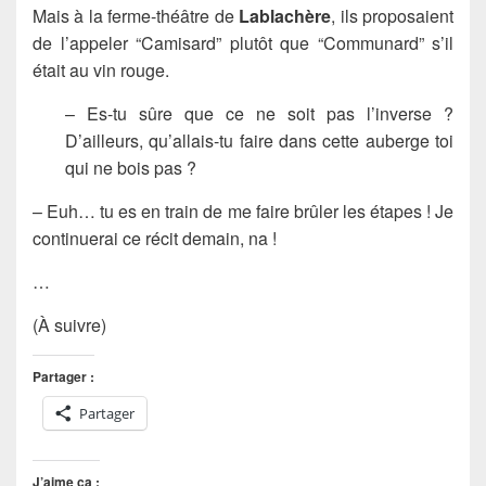
Mais à la ferme-théâtre de
Lablachère
, ils proposaient
de l’appeler “Camisard” plutôt que “Communard” s’il
était au vin rouge.
– Es-tu sûre que ce ne soit pas l’inverse ?
D’ailleurs, qu’allais-tu faire dans cette auberge toi
qui ne bois pas ?
– Euh… tu es en train de me faire brûler les étapes ! Je
continuerai ce récit demain, na !
…
(À suivre)
Partager :
Partager
J’aime ça :