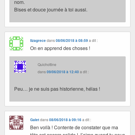
nom.
Bises et douce journée à toi aussi.
lizagrece
dans
08/06/2018 à 08:59
a dit :
On en apprend des choses !
Quichottine
dans
09/06/2018 à 12:40
a dit :
Peu… je ne suis pas historienne, hélas !
Galet
dans
08/06/2018 à 09:16
a dit :
Ben voilà ! Contente de constater que ma
tête est encore solide ! J’aime quand tu nous