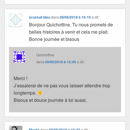
écureuil bleu
dans
08/06/2018 à 10:10
a dit :
Bonjour Quichottine. Tu nous promets de
belles histoires à venir et cela me plait.
Bonne journée et bisous
Quichottine
dans
09/06/2018 à 12:45
a dit :
Merci !
J’essaierai de ne pas vous laisser attendre trop
longtemps.
Bisous et douce journée à toi aussi.
Marité
dans
08/06/2018 à 10:23
a dit :