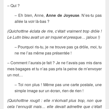
– Qui ?
– Eh bien, Anne,
Anne de Joyeuse
. N’es-tu pas
allée la voir là-bas ?
(Quichottine éclata de rire, c’était vraiment trop drôle !
Le Lutin bleu avait un air inquiet et
presque… jaloux !)
– Pourquoi ris-tu, je ne trouve pas ça drôle, moi, tu
ne me l’as même pas présentée !
– Comment l’aurais-je fait ? Je ne t’avais pas mis dans
mes bagages et tu n’as pas pris la peine de m’envoyer
un mot…
– Toi non plus ! Même pas une carte postale, une
simple image sur un écran, rien de rien !
(Quichottine rougit : elle n’écrivait plus trop, non que
cela l’ennuyât mais… elle devait admettre que c’était