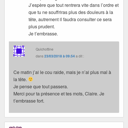
J’espère que tout rentrera vite dans l’ordre et
que tu ne souffriras plus des douleurs à la
tête, autrement il faudra consulter ce sera
plus prudent.
Je t’embrasse.
Quichottine
dans
23/03/2018 à 09:54
a dit :
Ce matin j’ai le cou raide, mais je n’ai plus mal à
la tête.
Je pense que tout passera.
Merci pour ta présence et tes mots, Claire. Je
t’embrasse fort.