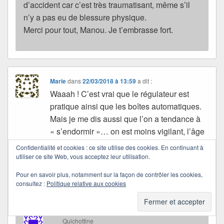
d’accident car c’est très traumatisant, même s’il
n’y a pas eu de blessure physique.
Merci pour tout, Manou. Je t’embrasse fort.
Marie
dans
22/03/2018 à 13:59
a dit :
Waaah ! C’est vrai que le régulateur est
pratique ainsi que les boîtes automatiques.
Mais je me dis aussi que l’on a tendance à
« s’endormir »… on est moins vigilant, l’âge
aidant n’arrange pas les choses… moi aussi
Confidentialité et cookies : ce site utilise des cookies. En continuant à
je fais confiance à mon mari pour les longs
utiliser ce site Web, vous acceptez leur utilisation.
trajets.
Pour en savoir plus, notamment sur la façon de contrôler les cookies,
Tu avais ton archange et en plus ton ange
consultez :
Politique relative aux cookies
gardien… bon rétablissement Quichottine.
Quichottine