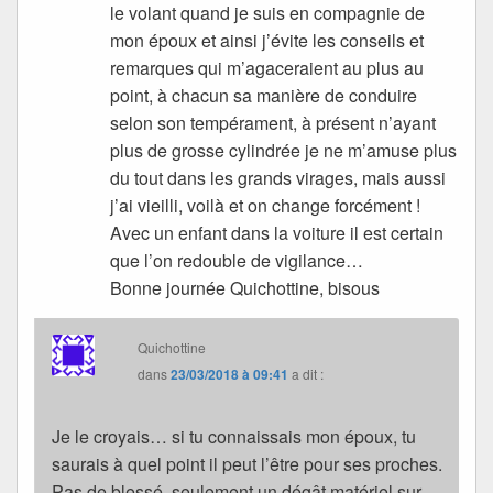
le volant quand je suis en compagnie de
mon époux et ainsi j’évite les conseils et
remarques qui m’agaceraient au plus au
point, à chacun sa manière de conduire
selon son tempérament, à présent n’ayant
plus de grosse cylindrée je ne m’amuse plus
du tout dans les grands virages, mais aussi
j’ai vieilli, voilà et on change forcément !
Avec un enfant dans la voiture il est certain
que l’on redouble de vigilance…
Bonne journée Quichottine, bisous
Quichottine
dans
23/03/2018 à 09:41
a dit :
Je le croyais… si tu connaissais mon époux, tu
saurais à quel point il peut l’être pour ses proches.
Pas de blessé, seulement un dégât matériel sur