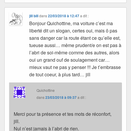
jill bill
dans
22/03/2018 à 12:47
a dit :
Bonjour Quichottine, ma voiture c’est ma
liberté dit un slogan, certes oui, mais ô pas
sans danger car la route étant ce qu’elle est,
tueuse aussi… même prudent/e on est pas à
l’abri de soi-même comme des autres, alors
oui un grand ouf de soulagement car…
mieux vaut ne pas y penser !!! Je t’embrasse
de tout coeur, à plus tard… jill
Quichottine
dans
23/03/2018 à 09:37
a dit :
Merci pour ta présence et tes mots de réconfort,
jill.
Nul n’est jamais à l’abri de rien.