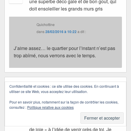
une superbe déco gaie et de bon gout, qui
doit ensoleiller les grands murs gris
Quichottine
dans
28/02/2016 à 10:22
a dit :
J’aime assez… le quartier pour l’instant n’est pas
trop abîmé, nous verrons avec le temps.
M'mamzelle jeanne
dans
23/02/2016 à 10:08
a dit :
Confidentialité et cookies : ce site utilise des cookies. En continuant à
utiliser ce site Web, vous acceptez leur utilisation.
Que de bonheur de se promener avec ses
petits enfants.. confiants.. écoutant ce que
Pour en savoir plus, notamment sur la façon de contrôler les cookies,
mère grand dit de la vie.. de ses ressentis..
consultez :
Politique relative aux cookies
de ses connaissances. Tu as beaucoup
d’imagination et tes petits doivent être « fou
de joie » à l’idée de venir près de toi. Je