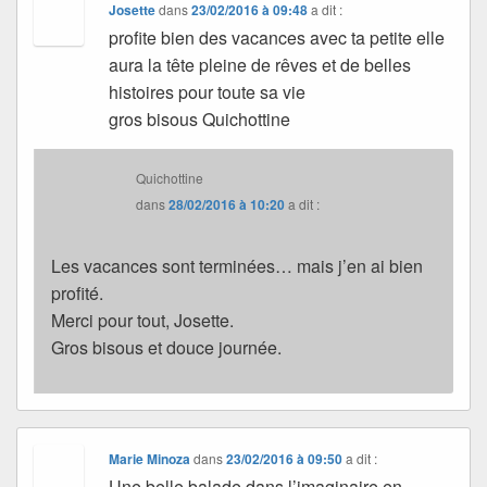
Josette
dans
23/02/2016 à 09:48
a dit :
profite bien des vacances avec ta petite elle
aura la tête pleine de rêves et de belles
histoires pour toute sa vie
gros bisous Quichottine
Quichottine
dans
28/02/2016 à 10:20
a dit :
Les vacances sont terminées… mais j’en ai bien
profité.
Merci pour tout, Josette.
Gros bisous et douce journée.
Marie Minoza
dans
23/02/2016 à 09:50
a dit :
Une belle balade dans l’imaginaire en