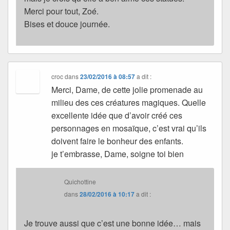
Merci pour tout, Zoé.
Bises et douce journée.
croc
dans
23/02/2016 à 08:57
a dit :
Merci, Dame, de cette jolie promenade au
milieu des ces créatures magiques. Quelle
excellente idée que d’avoir créé ces
personnages en mosaïque, c’est vrai qu’ils
doivent faire le bonheur des enfants.
je t’embrasse, Dame, soigne toi bien
Quichottine
dans
28/02/2016 à 10:17
a dit :
Je trouve aussi que c’est une bonne idée… mais