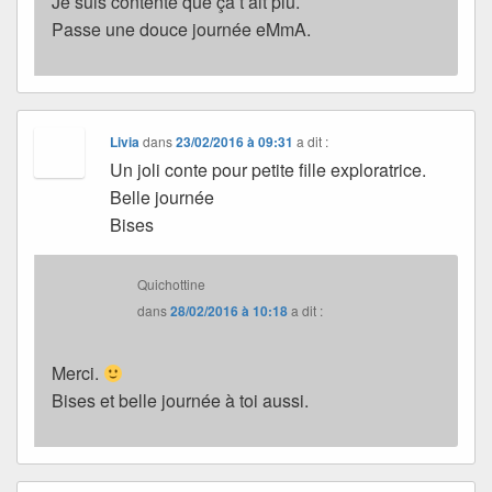
Je suis contente que ça t’ait plu.
Passe une douce journée eMmA.
Livia
dans
23/02/2016 à 09:31
a dit :
Un joli conte pour petite fille exploratrice.
Belle journée
Bises
Quichottine
dans
28/02/2016 à 10:18
a dit :
Merci.
Bises et belle journée à toi aussi.