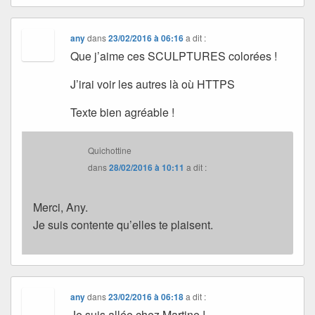
any
dans
23/02/2016 à 06:16
a dit :
Que j’aime ces SCULPTURES colorées !
J’irai voir les autres là où HTTPS
Texte bien agréable !
Quichottine
dans
28/02/2016 à 10:11
a dit :
Merci, Any.
Je suis contente qu’elles te plaisent.
any
dans
23/02/2016 à 06:18
a dit :
Je suis allée chez Martine !