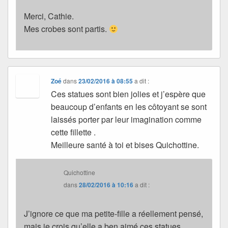
Merci, Cathie.
Mes crobes sont partis.
Zoé
dans
23/02/2016 à 08:55
a dit :
Ces statues sont bien jolies et j’espère que
beaucoup d’enfants en les côtoyant se sont
laissés porter par leur imagination comme
cette fillette .
Meilleure santé à toi et bises Quichottine.
Quichottine
dans
28/02/2016 à 10:16
a dit :
J’ignore ce que ma petite-fille a réellement pensé,
mais je crois qu’elle a ben aimé ces statues.