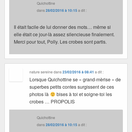
Quichottine
dans
28/02/2016 à 10:15
a dit :
Il était facile de lui donner des mots… même si
elle était ce jour-là assez silencieuse finalement.
Merci pour tout, Polly. Les crobes sont partis.
nature sereine
dans
23/02/2016 à 08:41
a dit :
Lorsque Quichottine se « grand-mèrise » de
superbes petits contes surgissent de ces
photos là
bises à toi et soigne-toi les
crobes … PROPOLIS
Quichottine
dans
28/02/2016 à 10:15
a dit :