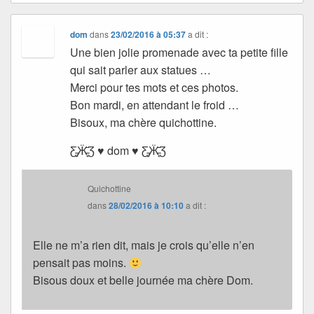
dom
dans
23/02/2016 à 05:37
a dit :
Une bien jolie promenade avec ta petite fille
qui sait parler aux statues …
Merci pour tes mots et ces photos.
Bon mardi, en attendant le froid …
Bisoux, ma chère quichottine.
Ƹ̵̡Ӝ̵̨̄Ʒ ♥ dom ♥ Ƹ̵̡Ӝ̵̨̄Ʒ
Quichottine
dans
28/02/2016 à 10:10
a dit :
Elle ne m’a rien dit, mais je crois qu’elle n’en
pensait pas moins.
Bisous doux et belle journée ma chère Dom.