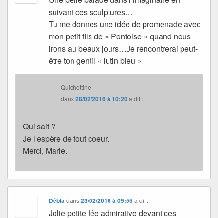
suivant ces sculptures…
Tu me donnes une idée de promenade avec
mon petit fils de « Pontoise » quand nous
irons au beaux jours…Je rencontrerai peut-
être ton gentil « lutin bleu »
Quichottine
dans
28/02/2016 à 10:20
a dit :
Qui sait ?
Je l’espère de tout coeur.
Merci, Marie.
Débla
dans
23/02/2016 à 09:55
a dit :
Jolie petite fée admirative devant ces