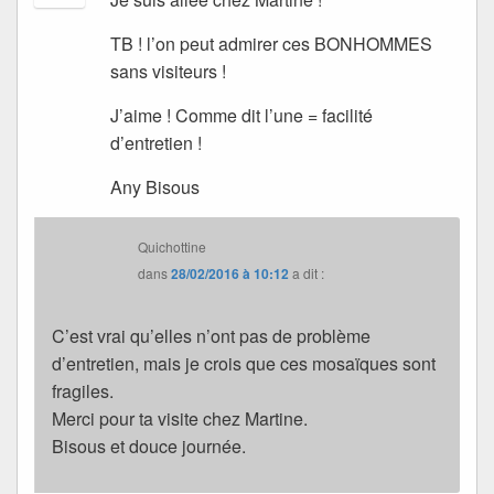
TB ! l’on peut admirer ces BONHOMMES
sans visiteurs !
J’aime ! Comme dit l’une = facilité
d’entretien !
Any Bisous
Quichottine
dans
28/02/2016 à 10:12
a dit :
C’est vrai qu’elles n’ont pas de problème
d’entretien, mais je crois que ces mosaïques sont
fragiles.
Merci pour ta visite chez Martine.
Bisous et douce journée.