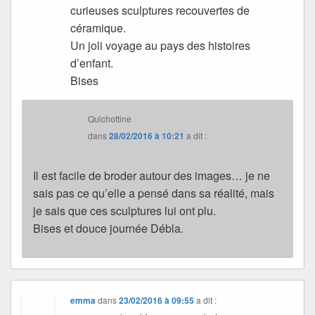
curieuses sculptures recouvertes de
céramique.
Un joli voyage au pays des histoires
d’enfant.
Bises
Quichottine
dans
28/02/2016 à 10:21
a dit :
Il est facile de broder autour des images… je ne
sais pas ce qu’elle a pensé dans sa réalité, mais
je sais que ces sculptures lui ont plu.
Bises et douce journée Débla.
emma
dans
23/02/2016 à 09:55
a dit :