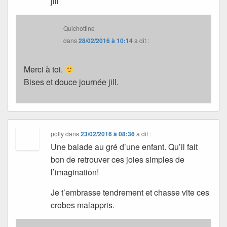
jill
Quichottine
dans
28/02/2016 à 10:14
a dit :
Merci à toi.
Bises et douce journée jill.
polly
dans
23/02/2016 à 08:36
a dit :
Une balade au gré d’une enfant. Qu’il fait
bon de retrouver ces joies simples de
l’imagination!
Je t’embrasse tendrement et chasse vite ces
crobes malappris.