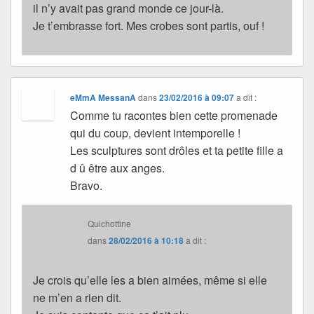
il n’y avait pas grand monde ce jour-là.
Je t’embrasse fort. Mes crobes sont partis, ouf !
eMmA MessanA
dans
23/02/2016 à 09:07
a dit :
Comme tu racontes bien cette promenade
qui du coup, devient intemporelle !
Les sculptures sont drôles et ta petite fille a
d û être aux anges.
Bravo.
Quichottine
dans
28/02/2016 à 10:18
a dit :
Je crois qu’elle les a bien aimées, même si elle
ne m’en a rien dit.