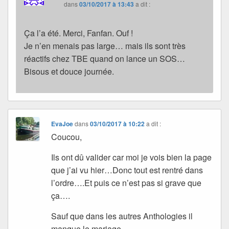
dans
03/10/2017 à 13:43
a dit :
Ça l’a été. Merci, Fanfan. Ouf !
Je n’en menais pas large… mais ils sont très
réactifs chez TBE quand on lance un SOS…
Bisous et douce journée.
EvaJoe
dans
03/10/2017 à 10:22
a dit :
Coucou,
Ils ont dû valider car moi je vois bien la page
que j’ai vu hier…Donc tout est rentré dans
l’ordre….Et puis ce n’est pas si grave que
ça….
Sauf que dans les autres Anthologies il
manque le mariage…