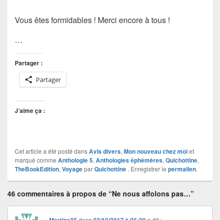
Vous êtes formidables ! Merci encore à tous !
…
Partager :
Partager
J’aime ça :
Cet article a été posté dans
Avis divers
,
Mon nouveau chez moi
et
marqué comme
Anthologie 5
,
Anthologies éphémères
,
Quichottine
,
TheBookEdition
,
Voyage
par
Quichottine
. Enregistrer le
permalien
.
46 commentaires à propos de “Ne nous affolons pas…”
Martine85
dans
03/10/2017 à 06:20
a dit :