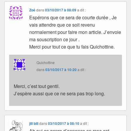
Zoé
dans
03/10/2017 à 08:09
a dit :
Espérons que ce sera de courte durée , Je
vais attendre que ce soit revenu
normalement pour faire mon article. J’envoie
ma souscription ce jour .
Merci pour tout ce que tu fais Quichottine.
Quichottine
dans
03/10/2017 à 10:20
a dit :
Merci, c’est tout gentil.
J’espère aussi que ce ne sera pas trop long.
jill bill
dans
03/10/2017 à 08:10
a dit :
Ah oui ce genre d’annonce en rose est