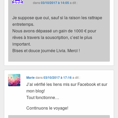
dans
03/10/2017 à 14:05
a dit :
Je suppose que oui, sauf si la raison les rattrape
entretemps.
Nous avons dépassé un gain de 1000 € pour
rêves à travers la souscription, c’est le plus
important.
Bises et douce journée Livia. Merci !
Marie
dans
03/10/2017 à 17:16
a dit :
J’ai vérifié les liens mis sur Facebook et sur
mon blog!
Tout fonctionne…
Continuons le voyage!