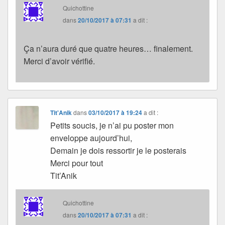
Quichottine
dans
20/10/2017 à 07:31
a dit :
Ça n’aura duré que quatre heures… finalement.
Merci d’avoir vérifié.
Tit'Anik
dans
03/10/2017 à 19:24
a dit :
Petits soucis, je n’ai pu poster mon
enveloppe aujourd’hui,
Demain je dois ressortir je le posterais
Merci pour tout
Tit’Anik
Quichottine
dans
20/10/2017 à 07:31
a dit :