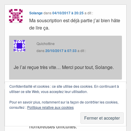
Solange
dans
04/10/2017 à 20:25
a dit :
Ma souscription est déjà partie j’ai bien hâte
de lire ça.
Quichottine
dans
20/10/2017 à 07:33
a dit :
Je l’ai reçue très vite… Merci pour tout, Solange.
Confidentialité et cookies : ce site utilise des cookies. En continuant à
utiliser ce site Web, vous acceptez leur utilisation.
Alrisha/Monique
dans
06/10/2017 à 16:56
a dit :
Pour en savoir plus, notamment sur la façon de contrôler les cookies,
C’est sans doute pour ça que Sylvie
consultez :
Politique relative aux cookies
(Oxygène) m’avait signalé qu’elle avait
réussi à commander mais après de
nombreuses difficultés.