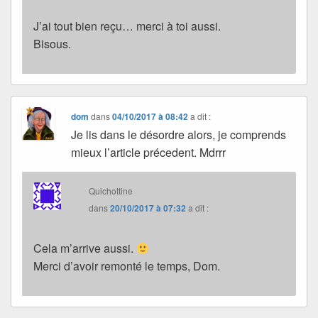
J’ai tout bien reçu… merci à toi aussi.
Bisous.
dom
dans
04/10/2017 à 08:42
a dit :
Je lis dans le désordre alors, je comprends
mieux l’article précedent. Mdrrr
Quichottine
dans
20/10/2017 à 07:32
a dit :
Cela m’arrive aussi.
Merci d’avoir remonté le temps, Dom.