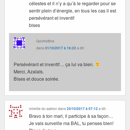
célestes et il n’y a qu’à le regarder pour se
sentir plein d’énergie, en tous les cas il est
persévérant et inventif
bises
Quichottine
dans
31/10/2017 à 16:22
a dit :
Persévérant et inventif… ça lui va bien.
Merci, Azalaïs.
Bises et douce soirée.
mireille du sablon
dans
25/10/2017 à 07:12
a dit :
Bravo à ton mari, il participe à sa façon…
Je vais surveille ma BAL, tu penses bien!