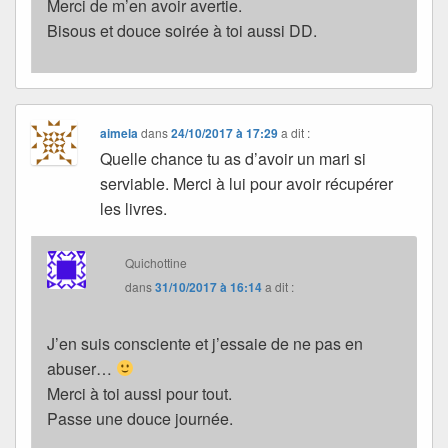
Merci de m’en avoir avertie.
Bisous et douce soirée à toi aussi DD.
aimela
dans
24/10/2017 à 17:29
a dit :
Quelle chance tu as d’avoir un mari si
serviable. Merci à lui pour avoir récupérer
les livres.
Quichottine
dans
31/10/2017 à 16:14
a dit :
J’en suis consciente et j’essaie de ne pas en
abuser…
Merci à toi aussi pour tout.
Passe une douce journée.