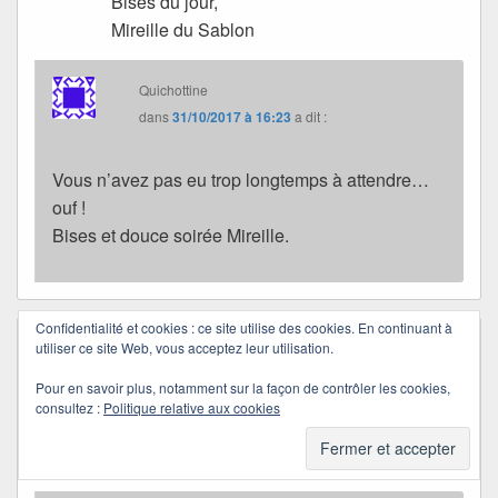
Bises du jour,
Mireille du Sablon
Quichottine
dans
31/10/2017 à 16:23
a dit :
Vous n’avez pas eu trop longtemps à attendre…
ouf !
Bises et douce soirée Mireille.
Confidentialité et cookies : ce site utilise des cookies. En continuant à
utiliser ce site Web, vous acceptez leur utilisation.
cathycat
dans
25/10/2017 à 07:34
a dit :
Vous êtes trop forts tous les deux !
et les
Pour en savoir plus, notamment sur la façon de contrôler les cookies,
éditions sont top ! Nous allons donc bientôt
consultez :
Politique relative aux cookies
découvrir le fameux « Voyage » grâce à
vous. Bravo et mille merci ! Gros bisous