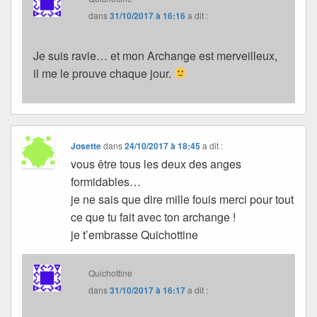
dans
31/10/2017 à 16:16
a dit :
Je suis ravie… et mon Archange est merveilleux,
il me le prouve chaque jour.
Josette
dans
24/10/2017 à 18:45
a dit :
vous être tous les deux des anges
formidables…
je ne sais que dire mille fouis merci pour tout
ce que tu fait avec ton archange !
je t’embrasse Quichottine
Quichottine
dans
31/10/2017 à 16:17
a dit :