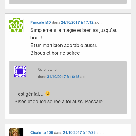
Pascale MD
dans
24/10/2017 à 17:32
a dit :
Simplement la magie et bien toi jusqu’au
bout !
Et un mari bien adorable aussi.
Bisous et bonne soirée
Quichottine
dans
31/10/2017 à 16:15
a dit :
Il est génial…
Bises et douce soirée à toi aussi Pascale.
Cigalette 106
dans
24/10/2017 à 17:36
a dit :