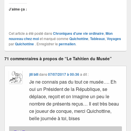
J’aime ça :
Cet article a été posté dans
Chroniques d'une vie ordinaire
,
Mon
nouveau chez moi
et marqué comme
Quichottine
,
Tableaux
,
Voyages
par
Quichottine
. Enregistrer le
permalien
.
71 commentaires à propos de “Le Tahitien du Musée”
jill bill
dans
07/07/2017 à 00:36
a dit :
Je ne connais pas du tout ce musée…. Eh
oui un Président de la République, se
déplace, reçoit et on imagine un peu le
nombre de présents reçus… Il est très beau
ce joueur de conque, merci Quichottine,
belle journée à toi, bises