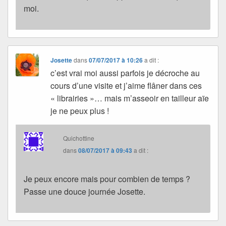
moi.
Josette
dans
07/07/2017 à 10:26
a dit :
c’est vrai moi aussi parfois je décroche au
cours d’une visite et j’aime flâner dans ces
« librairies »… mais m’asseoir en tailleur aïe
je ne peux plus !
Quichottine
dans
08/07/2017 à 09:43
a dit :
Je peux encore mais pour combien de temps ?
Passe une douce journée Josette.