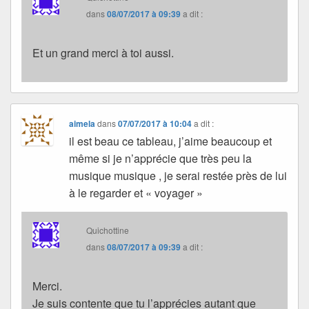
dans
08/07/2017 à 09:39
a dit :
Et un grand merci à toi aussi.
aimela
dans
07/07/2017 à 10:04
a dit :
il est beau ce tableau, j’aime beaucoup et
même si je n’apprécie que très peu la
musique musique , je serai restée près de lui
à le regarder et « voyager »
Quichottine
dans
08/07/2017 à 09:39
a dit :
Merci.
Je suis contente que tu l’apprécies autant que