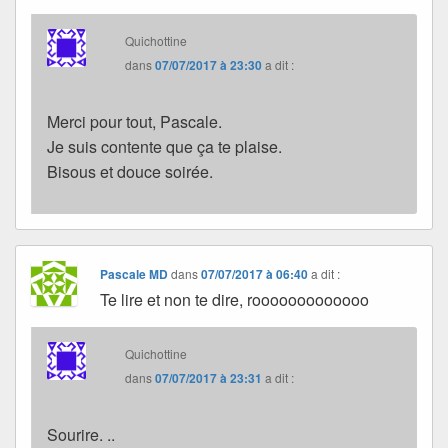
Quichottine
dans
07/07/2017 à 23:30
a dit :
Merci pour tout, Pascale.
Je suis contente que ça te plaise.
Bisous et douce soirée.
Pascale MD
dans
07/07/2017 à 06:40
a dit :
Te lire et non te dire, rooooooooooooo
Quichottine
dans
07/07/2017 à 23:31
a dit :
Sourire. ..