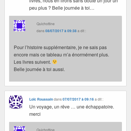
livres, nous en lirons sans doute un jour un
peu plus ? Belle journée à toi…
Quichottine
dans
08/07/2017 à 09:38
a dit :
Pour l’histoire supplémentaire, je ne sais pas
encore mais ce tableau m’a énormément plus.
Les livres suivent.
Belle journée à toi aussi.
Loïc Roussain
dans
07/07/2017 à 09:16
a dit :
Un voyage, un rêve … une échappatoire.
merci
Quichottine