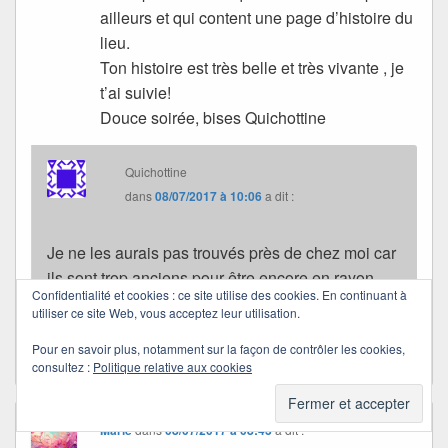
ailleurs et qui content une page d’histoire du
lieu.
Ton histoire est très belle et très vivante , je
t’ai suivie!
Douce soirée, bises Quichottine
Quichottine
dans
08/07/2017 à 10:06
a dit :
Je ne les aurais pas trouvés près de chez moi car
ils sont trop anciens pour être encore en rayon.
Confidentialité et cookies : ce site utilise des cookies. En continuant à
Merci pour tout.
utiliser ce site Web, vous acceptez leur utilisation.
Bisous et douce journée.
Pour en savoir plus, notamment sur la façon de contrôler les cookies,
consultez :
Politique relative aux cookies
Marie
dans
08/07/2017 à 08:43
a dit :