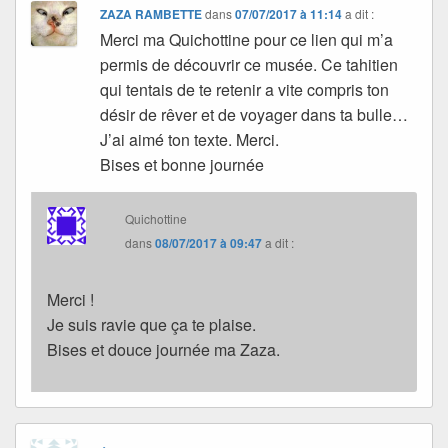
ZAZA RAMBETTE
dans
07/07/2017 à 11:14
a dit :
Merci ma Quichottine pour ce lien qui m’a
permis de découvrir ce musée. Ce tahitien
qui tentais de te retenir a vite compris ton
désir de rêver et de voyager dans ta bulle…
J’ai aimé ton texte. Merci.
Bises et bonne journée
Quichottine
dans
08/07/2017 à 09:47
a dit :
Merci !
Je suis ravie que ça te plaise.
Bises et douce journée ma Zaza.