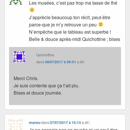
Les musées, c’est pas trop ma tasse de thé
J’apprécie beaucoup ton récit, peut-être
parce-que je m’y retrouve un peu
N’empêche que le tableau est superbe !
Belle & douce après-midi Quichottine ; bises
Quichottine
dans
08/07/2017 à 09:51
a dit :
Merci Chris.
Je suis contente que ça t’ait plu.
Bises et douce journée.
manou
dans
07/07/2017 à 15:13
a dit :
Je ne connais pas ce musée ni un seul des