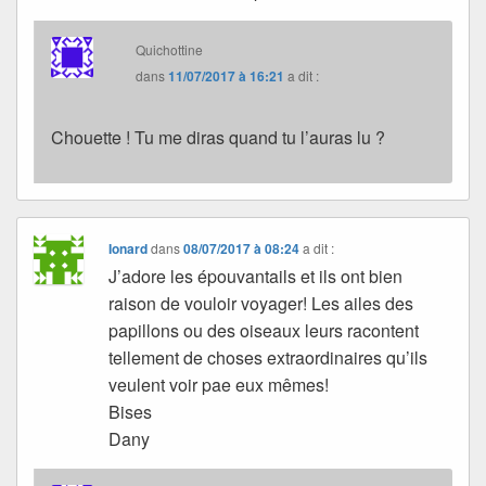
Quichottine
dans
11/07/2017 à 16:21
a dit :
Chouette ! Tu me diras quand tu l’auras lu ?
Ionard
dans
08/07/2017 à 08:24
a dit :
J’adore les épouvantails et ils ont bien
raison de vouloir voyager! Les ailes des
papillons ou des oiseaux leurs racontent
tellement de choses extraordinaires qu’ils
veulent voir pae eux mêmes!
Bises
Dany