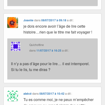
Josette
dans
08/07/2017 à 09:18
a dit :
je dois encore avoir l’âge de lire cette
histoire…rien que le titre me fait voyager !
Quichottine
dans
11/07/2017 à 16:25
a dit :
Il n’y a pas d’âge pour le lire… il est intemporel.
Si tu le lis, tu me diras ?
abécé
dans
08/07/2017 à 10:42
a dit :
Tu es comme moi, je ne peux m’empêcher