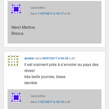
Quichottine
dans
11/07/2017 à 16:17
a dit :
Merci Martine.
Bisous.
danièle
dans
08/07/2017 à 06:36
a dit :
il est vraiment près à s’envoler au pays des
rêves!
très belle journée, bises
danièle
Quichottine
dans
11/07/2017 à 16:18
a dit :