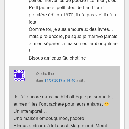
petites merveilles de poésie ! Le mien, c’est
Petit jaune et petit bleu de Léo Lionni…
première édition 1970, il n’a pas vieilli d’un
iota !
Comme toi, je suis amoureux des livres…
mais pire encore, puisque je n’arrive jamais
à m’en séparer. la maison est embouquinée
!
Bisous amicaux Quichottine
Quichottine
dans
11/07/2017 à 16:40
a dit :
Je l’ai encore dans ma bibliothèque personnelle,
et mes filles l’ont racheté pour leurs enfants.
Un intemporel…
Une maison embouquinée, j’adore !
Bisous amicaux à toi aussi, Margimond. Merci