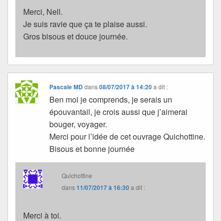
Merci, Nell.
Je suis ravie que ça te plaise aussi.
Gros bisous et douce journée.
Pascale MD
dans
08/07/2017 à 14:20
a dit :
Ben moi je comprends, je serais un
épouvantail, je crois aussi que j’aimerai
bouger, voyager.
Merci pour l’idée de cet ouvrage Quichottine.
Bisous et bonne journée
Quichottine
dans
11/07/2017 à 16:30
a dit :
Merci à toi.