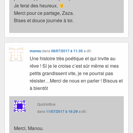
Je ferai des heureux.
Merci pour ce partage, Zaza.
Bises et douce journée à toi.
manou
dans
08/07/2017 à 11:35
a dit :
Une histoire très poétique et qui invite au
rêve ! Si je le croise c’est sûr même si mes
petits grandissent vite, je ne pourrai pas
résister…Merci de nous en parler ! Bisous et
à bientôt
Quichottine
dans
11/07/2017 à 16:29
a dit :
Merci, Manou.