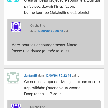
C’est un beau projet et je souhaite à tous qui
participez d,avoir l’inspiration.
bonne journée Quichottine et à bientôt
Quichottine
dans
14/06/2017 à 00:58
a dit :
Merci pour tes encouragements, Nadia.
Passe une douce journée toi aussi.
.fanfan2B
dans
12/06/2017 à 22:44
a dit :
Ce sont des rapides ! Moi, je n’ai pas encore
trop réfléchi: j’attends que vienne
l’inspiration … Bisous
Quichottine