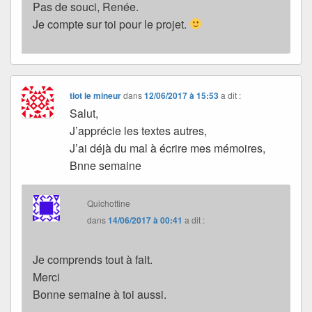
Pas de souci, Renée.
Je compte sur toi pour le projet.
tiot le mineur
dans
12/06/2017 à 15:53
a dit :
Salut,
J’apprécie les textes autres,
J’ai déjà du mal à écrire mes mémoires,
Bnne semaine
Quichottine
dans
14/06/2017 à 00:41
a dit :
Je comprends tout à fait.
Merci
Bonne semaine à toi aussi.