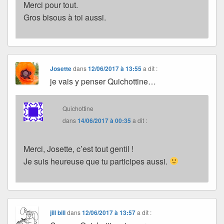
Merci pour tout.
Gros bisous à toi aussi.
Josette
dans
12/06/2017 à 13:55
a dit :
je vais y penser Quichottine…
Quichottine
dans
14/06/2017 à 00:35
a dit :
Merci, Josette, c’est tout gentil !
Je suis heureuse que tu participes aussi.
jill bill
dans
12/06/2017 à 13:57
a dit :