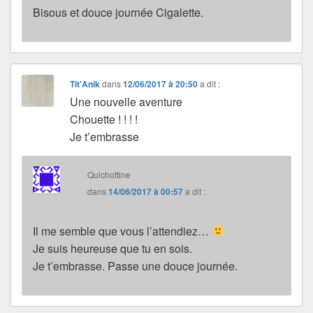
Bisous et douce journée Cigalette.
Tit'Anik
dans
12/06/2017 à 20:50
a dit :
Une nouvelle aventure
Chouette ! ! ! !
Je t’embrasse
Quichottine
dans
14/06/2017 à 00:57
a dit :
Il me semble que vous l’attendiez…
Je suis heureuse que tu en sois.
Je t’embrasse. Passe une douce journée.