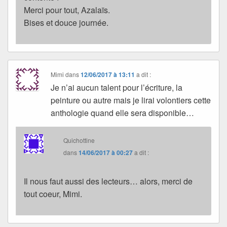
Merci pour tout, Azalaïs.
Bises et douce journée.
Mimi
dans
12/06/2017 à 13:11
a dit :
Je n’ai aucun talent pour l’écriture, la
peinture ou autre mais je lirai volontiers cette
anthologie quand elle sera disponible…
Quichottine
dans
14/06/2017 à 00:27
a dit :
Il nous faut aussi des lecteurs… alors, merci de
tout coeur, Mimi.