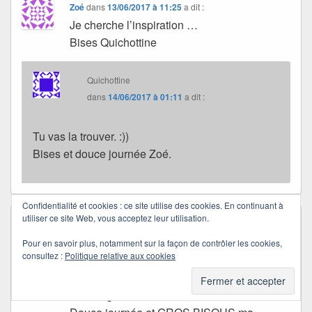
Zoé
dans
13/06/2017 à 11:25
a dit :
Je cherche l’inspiration …
Bises Quichottine
Quichottine
dans
14/06/2017 à 01:11
a dit :
Tu vas la trouver. :))
Bises et douce journée Zoé.
Confidentialité et cookies : ce site utilise des cookies. En continuant à
utiliser ce site Web, vous acceptez leur utilisation.
Marité
dans
13/06/2017 à 13:21
a dit :
Je déclare forfait pour cette aventure, le
Pour en savoir plus, notamment sur la façon de contrôler les cookies,
consultez :
Politique relative aux cookies
quotidien m’est parfois difficile… mais je ne
manquerai pas de me procurer cette
anthologie.