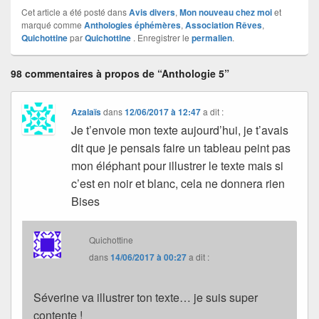
Cet article a été posté dans
Avis divers
,
Mon nouveau chez moi
et
marqué comme
Anthologies éphémères
,
Association Rêves
,
Quichottine
par
Quichottine
. Enregistrer le
permalien
.
98 commentaires à propos de “Anthologie 5”
Azalaïs
dans
12/06/2017 à 12:47
a dit :
Je t’envoie mon texte aujourd’hui, je t’avais
dit que je pensais faire un tableau peint pas
mon éléphant pour illustrer le texte mais si
c’est en noir et blanc, cela ne donnera rien
Bises
Quichottine
dans
14/06/2017 à 00:27
a dit :
Séverine va illustrer ton texte… je suis super
contente !