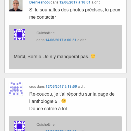
Bernieshoot
dans
12/06/2017 à 18:01
a dit :
Si tu souhaites des photos précises, tu peux
me contacter
Quichottine
dans
14/06/2017 à 00:51
a dit :
Merci, Bernie. Je n’y manquerai pas.
croc
dans
12/06/2017 à 18:56
a dit :
Re-coucou, je t’ai répondu sur la page de
l’anthologie 5 .
Douce soirée à toi
Quichottine