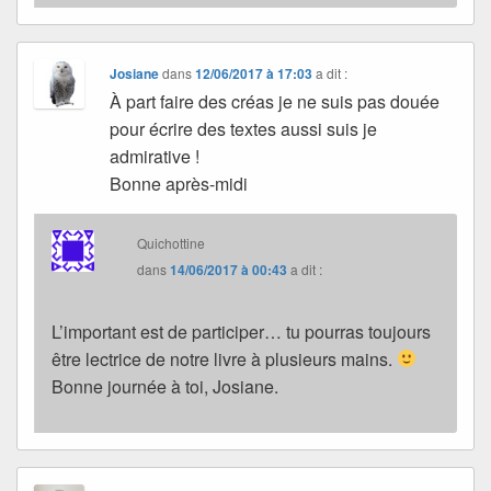
Josiane
dans
12/06/2017 à 17:03
a dit :
À part faire des créas je ne suis pas douée
pour écrire des textes aussi suis je
admirative !
Bonne après-midi
Quichottine
dans
14/06/2017 à 00:43
a dit :
L’important est de participer… tu pourras toujours
être lectrice de notre livre à plusieurs mains.
Bonne journée à toi, Josiane.