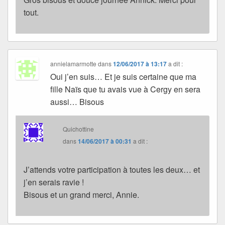
tout.
annielamarmotte
dans
12/06/2017 à 13:17
a dit :
Oui j’en suis… Et je suis certaine que ma
fille Naïs que tu avais vue à Cergy en sera
aussi… Bisous
Quichottine
dans
14/06/2017 à 00:31
a dit :
J’attends votre participation à toutes les deux… et
j’en serais ravie !
Bisous et un grand merci, Annie.