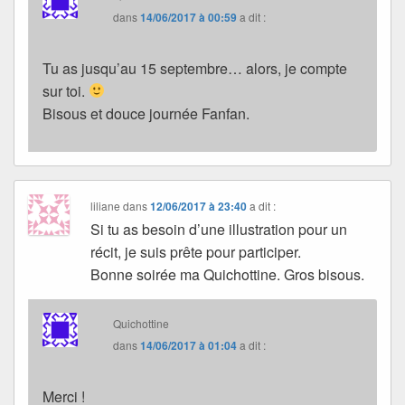
dans
14/06/2017 à 00:59
a dit :
Tu as jusqu’au 15 septembre… alors, je compte
sur toi.
Bisous et douce journée Fanfan.
liliane
dans
12/06/2017 à 23:40
a dit :
Si tu as besoin d’une illustration pour un
récit, je suis prête pour participer.
Bonne soirée ma Quichottine. Gros bisous.
Quichottine
dans
14/06/2017 à 01:04
a dit :
Merci !