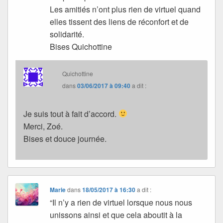
Les amitiés n’ont plus rien de virtuel quand
elles tissent des liens de réconfort et de
solidarité.
Bises Quichottine
Quichottine
dans
03/06/2017 à 09:40
a dit :
Je suis tout à fait d’accord.
Merci, Zoé.
Bises et douce journée.
Marie
dans
18/05/2017 à 16:30
a dit :
“Il n’y a rien de virtuel lorsque nous nous
unissons ainsi et que cela aboutit à la