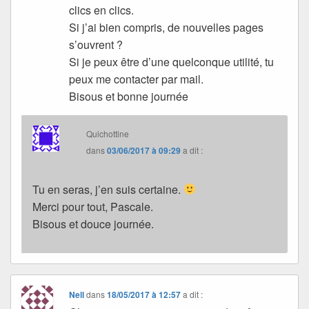
clics en clics.
Si j’ai bien compris, de nouvelles pages
s’ouvrent ?
Si je peux être d’une quelconque utilité, tu
peux me contacter par mail.
Bisous et bonne journée
Quichottine
dans
03/06/2017 à 09:29
a dit :
Tu en seras, j’en suis certaine.
Merci pour tout, Pascale.
Bisous et douce journée.
Nell
dans
18/05/2017 à 12:57
a dit :