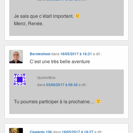
Je sais que c’était important.
Merci, Renée.
Bernieshoot
dans
18/05/2017 à 18:21
a dit :
C’est une très belle aventure
Quichottine
dans
03/06/2017 à 09:42
a dit :
Tu pourrais participer à la prochaine…
Cigalette 106
dans
18/05/2017 à 18:27
a dit :