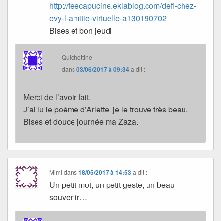
http://feecapucine.eklablog.com/defi-chez-
evy-l-amitie-virtuelle-a130190702
Bises et bon jeudi
Quichottine
dans
03/06/2017 à 09:34
a dit :
Merci de l’avoir fait.
J’ai lu le poème d’Arlette, je le trouve très beau.
Bises et douce journée ma Zaza.
Mimi
dans
18/05/2017 à 14:53
a dit :
Un petit mot, un petit geste, un beau
souvenir…