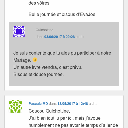
des vôtres.
Belle journée et bisous d’EvaJoe
Quichottine
dans
03/06/2017 à 09:28
a dit :
Je suis contente que tu aies pu participer à notre
Mariage.
Un autre livre viendra, c’est prévu.
Bisous et douce journée.
Pascale MD
dans
18/05/2017 à 12:48
a dit :
Coucou Quichottine,
J’ai bien tout lu par ici, mais j’avoue
humblement ne pas avoir le temps d’aller de