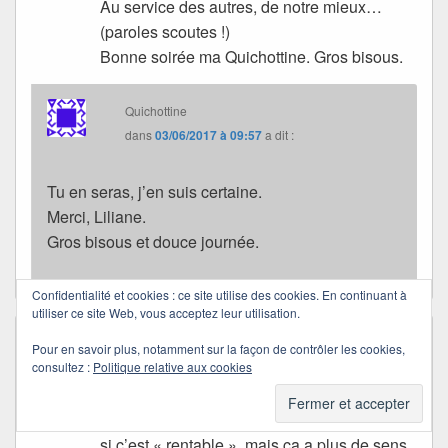
Au service des autres, de notre mieux…
(paroles scoutes !)
Bonne soirée ma Quichottine. Gros bisous.
Quichottine
dans
03/06/2017 à 09:57
a dit :
Tu en seras, j’en suis certaine.
Merci, Liliane.
Gros bisous et douce journée.
Confidentialité et cookies : ce site utilise des cookies. En continuant à
utiliser ce site Web, vous acceptez leur utilisation.
Carole
dans
19/05/2017 à 00:18
a dit :
Pour en savoir plus, notamment sur la façon de contrôler les cookies,
C’est un très beau projet, Quichottine.
consultez :
Politique relative aux cookies
Quand écrire, c’est sourire, et rendre le
sourire à ceux qui l’ont perdu, je ne sais pas
si c’est « rentable », mais ça a plus de sens