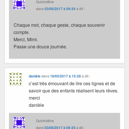
Quichottine
dans
03/06/2017 à 09:34
a dit :
Chaque mot, chaque geste, chaque souvenir
compte.
Merci, Mimi.
Passe une douce journée.
danièle
dans
18/05/2017 à 15:28
a dit :
c’est très émouvant de lire ces lignes et de
savoir que des enfants réalisent leurs rêves.
merci
danièle
Quichottine
dans
03/06/2017 à 09:35
a dit :