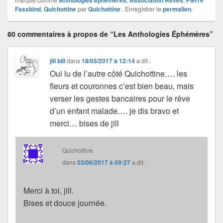
Fassbind
,
Quichottine
par
Quichottine
. Enregistrer le
permalien
.
80 commentaires à propos de “Les Anthologies Éphémères”
jill bill
dans
18/05/2017 à 12:14
a dit :
Oui lu de l’autre côté Quichottine…. les
fleurs et couronnes c’est bien beau, mais
verser les gestes bancaires pour le rêve
d’un enfant malade…. je dis bravo et
merci… bises de jill
Quichottine
dans
03/06/2017 à 09:27
a dit :
Merci à toi, jill.
Bises et douce journée.