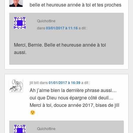
belle et heureuse année à toi et tes proches
Quichottine
dans
03/01/2017 à 11:16
a dit :
Merci, Bernie. Belle et heureuse année à toi
aussi.
jill bill
dans
01/01/2017 à 16:39
a dit :
Ah j’aime bien la dernière phrase aussi…
oui que Dieu nous épargne côté deuil…
Merci à toi, douce année 2017, bises de jill
Quichottine