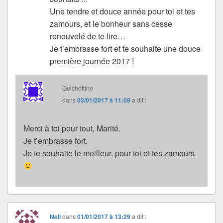
Une tendre et douce année pour toi et tes
zamours, et le bonheur sans cesse
renouvelé de te lire…
Je t’embrasse fort et te souhaite une douce
première journée 2017 !
Quichottine
dans
03/01/2017 à 11:08
a dit :
Merci à toi pour tout, Marité.
Je t’embrasse fort.
Je te souhaite le meilleur, pour toi et tes zamours.
Nell
dans
01/01/2017 à 13:29
a dit :