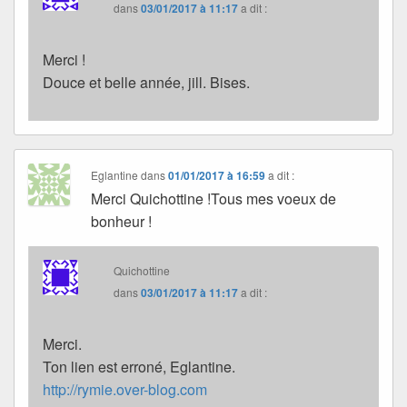
dans
03/01/2017 à 11:17
a dit :
Merci !
Douce et belle année, jill. Bises.
Eglantine
dans
01/01/2017 à 16:59
a dit :
Merci Quichottine !Tous mes voeux de
bonheur !
Quichottine
dans
03/01/2017 à 11:17
a dit :
Merci.
Ton lien est erroné, Eglantine.
http://rymie.over-blog.com