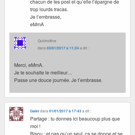
chacun de tes post et qu’elle t’épargne de
trop lourds tracas.
Je t’embrasse,
eMmA
Quichottine
dans
03/01/2017 à 11:24
a dit :
Merci, eMmA.
Je te souhaite le meilleur…
Passe une douce journée. Je t’embrasse.
Galet
dans
01/01/2017 à 17:43
a dit :
Partage : tu donnes ici beaucoup plus que
moi !
Bisou : et pas qu’un seul, ça se donne et se