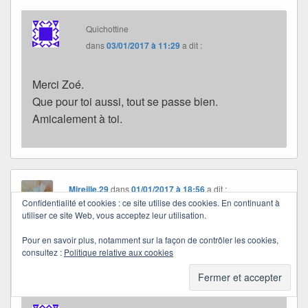
Quichottine
dans
03/01/2017 à 11:29
a dit :
Merci Zoé.
Que pour toi aussi, tout se passe bien.
Amicalement à toi.
Mireille.29
dans
01/01/2017 à 18:56
a dit :
Confidentialité et cookies : ce site utilise des cookies. En continuant à
Merci quichottine pour tes bon vœux.. Je te
utiliser ce site Web, vous acceptez leur utilisation.
souhaite une douce année 2017 , plein de
petit bonheurs à toi et ta famille.. Et le plus
Pour en savoir plus, notamment sur la façon de contrôler les cookies,
consultez :
Politique relative aux cookies
important la santé….Douce soirée, je
t’embrasse……