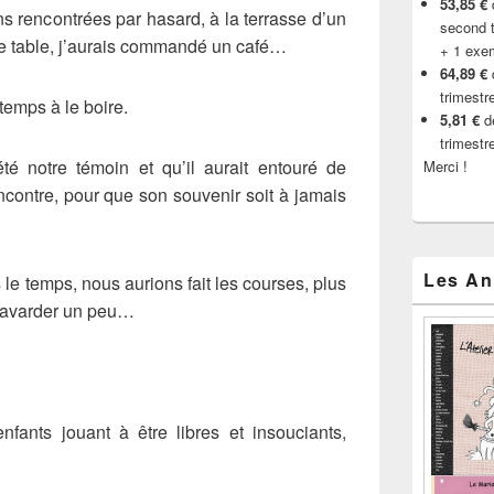
53,85 €
d
s rencontrées par hasard, à la terrasse d’un
second t
ne table, j’aurais commandé un café…
+ 1 exe
64,89 €
trimestr
temps à le boire.
5,81 €
de
trimestr
été notre témoin et qu’il aurait entouré de
Merci !
ncontre, pour que son souvenir soit à jamais
Les An
 le temps, nous aurions fait les courses, plus
bavarder un peu…
fants jouant à être libres et insouciants,