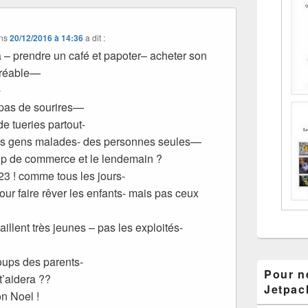
ns
20/12/2016 à 14:36
a dit :
– prendre un café et papoter– acheter son
gréable—
-
 pas de sourires—
de tueries partout-
des gens malades- des personnes seules—
up de commerce et le lendemain ?
3 ! comme tous les jours-
our faire rêver les enfants- mais pas ceux
aillent très jeunes – pas les exploités-
oups des parents-
Pour ne
 t’aidera ??
Jetpac
on Noel !