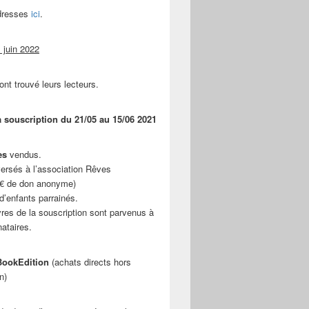
adresses
ici
.
 juin 2022
ont trouvé leurs lecteurs.
a souscription du 21/05 au 15/06 2021
es
vendus.
ersés à l’association Rêves
 € de don anonyme)
d’enfants parrainés.
vres de la souscription sont parvenus à
nataires.
ookEdition
(achats directs hors
n)