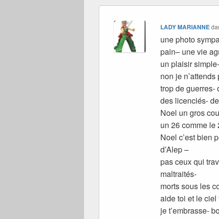
LADY MARIANNE
da
une photo sympa 
pain– une vie a
un plaisir simple
non je n’attends
trop de guerres- 
des licenciés- 
Noel un gros co
un 26 comme le 2
Noel c’est bien p
d’Alep –
pas ceux qui trav
maltraités-
morts sous les c
aide toi et le ciel
je t’embrasse- b