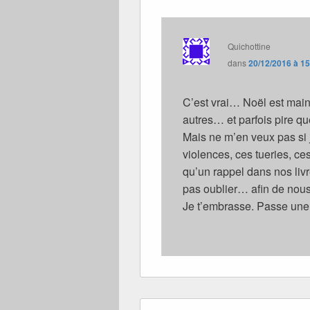
Quichottine
dans
20/12/2016 à 1
C’est vrai… Noël est mai
autres… et parfois pire qu
Mais ne m’en veux pas si j
violences, ces tueries, ce
qu’un rappel dans nos livr
pas oublier… afin de nou
Je t’embrasse. Passe une