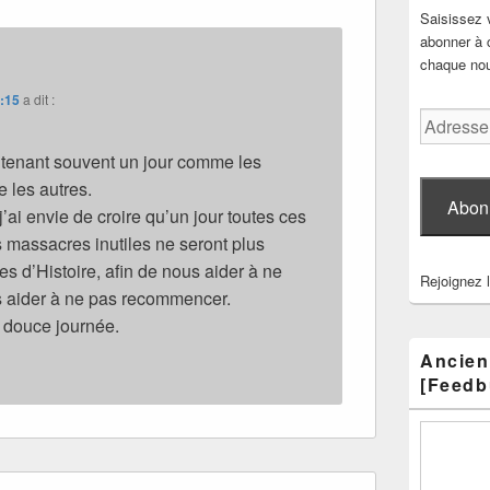
Saisissez 
abonner à c
chaque nouv
5:15
a dit :
Adresse
e-
ntenant souvent un jour comme les
mail
e les autres.
Abon
’ai envie de croire qu’un jour toutes ces
s massacres inutiles ne seront plus
es d’Histoire, afin de nous aider à ne
Rejoignez 
s aider à ne pas recommencer.
 douce journée.
Ancien
[Feedb