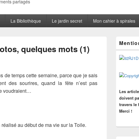
oments partagés
La Bibliothèque
Le jardin secret
Mon cahier à spirales
Zone
Mentio
principale
otos, quelques mots (1)
de
widget
pour
la
barre
 de temps cette semaine, parce que je sais
latérale
ent des sourires, quand la fête n’est pas
 le voudraient…
Les articl
doivent pa
travers le
Merci !
réalisé au début de ma vie sur la Toile.