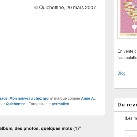
© Quichottine, 20 mars 2007
En vente 
l’associat
Blog
.
image
,
Mon nouveau chez moi
et marqué comme
Anne A.
,
par
Quichottine
. Enregistrer le
permalien
.
Du rêve
(Les m
album, des photos, quelques mots (1)”