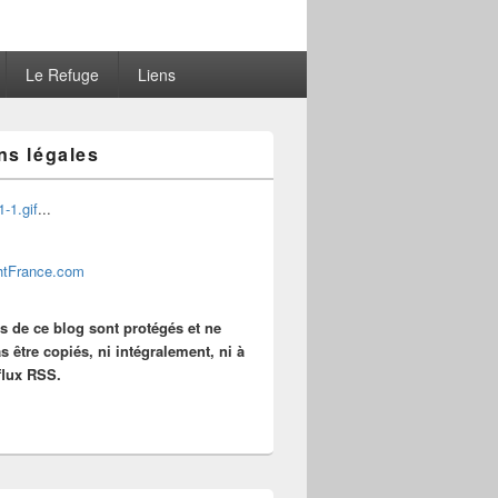
Le Refuge
Liens
ns légales
...
es de ce blog sont protégés et ne
s être copiés, ni intégralement, ni à
 flux RSS.