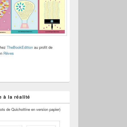
chez
TheBookEdition
au profit de
ion
Rêves
 à la réalité
ots de Quichottine en version papier)