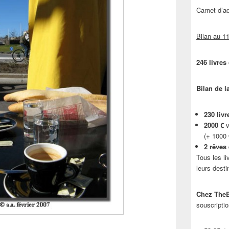
Carnet d’
Bilan au 11
246 livres
Bilan de l
230 livr
2000 €
v
(+ 1000
2 rêves
Tous les li
leurs desti
Chez TheB
souscriptio