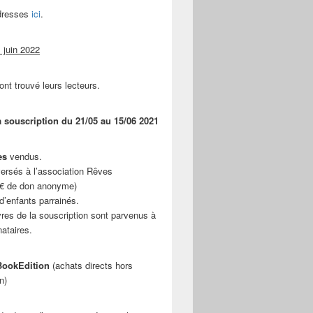
adresses
ici
.
 juin 2022
ont trouvé leurs lecteurs.
a souscription du 21/05 au 15/06 2021
es
vendus.
ersés à l’association Rêves
 € de don anonyme)
d’enfants parrainés.
vres de la souscription sont parvenus à
nataires.
ookEdition
(achats directs hors
n)