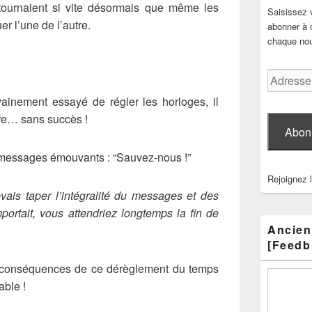
, tournaient si vite désormais que même les
Saisissez 
er l’une de l’autre.
abonner à c
chaque nouv
Adresse
e-
vainement essayé de régler les horloges, il
mail
ire… sans succès !
Abon
 messages émouvants : “Sauvez-nous !”
Rejoignez 
evais taper l’intégralité du messages et des
portait, vous attendriez longtemps la fin de
Ancien
[Feedb
s conséquences de ce dérèglement du temps
able !