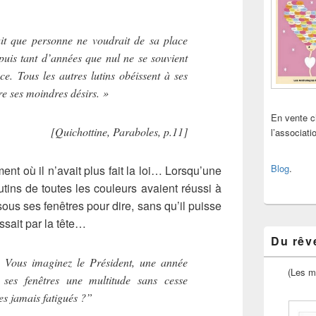
fait que personne ne voudrait de sa place
depuis tant d’années que nul ne se souvient
ce. Tous les autres lutins obéissent à ses
ire ses moindres désirs. »
En vente 
[Quichottine, Paraboles, p.11]
l’associat
Blog
.
ent où il n’avait plus fait la loi… Lorsqu’une
utins de toutes les couleurs avaient réussi à
 sous ses fenêtres pour dire, sans qu’il puisse
assait par la tête…
Du rêve
! Vous imaginez le Président, une année
(Les m
 ses fenêtres une multitude sans cesse
es jamais fatigués ?”