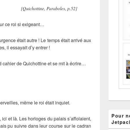
[Quichottine, Paraboles, p.52]
, sur ce roi si exigeant…
urgence était autre ! Le temps était arrivé aux
s, il essayait d’y entrer !
d cahier de Quichottine et se mit à écrire…
rveilles, même le roi était inquiet.
Pour ne
 ici et là. Les horloges du palais s’affolaient,
Jetpac
amais pu suivre dans leur course sur le cadran