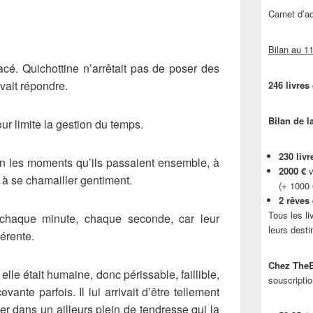
Carnet d’
Bilan au 11
acé. Quichottine n’arrêtait pas de poser des
vait répondre.
246 livres
Bilan de l
ur limite la gestion du temps.
230 livr
non les moments qu’ils passaient ensemble, à
2000 €
v
e à se chamailler gentiment.
(+ 1000
2 rêves
Tous les li
 chaque minute, chaque seconde, car leur
leurs desti
férente.
Chez TheB
 elle était humaine, donc périssable, faillible,
souscriptio
ante parfois. Il lui arrivait d’être tellement
gier dans un ailleurs plein de tendresse qui la