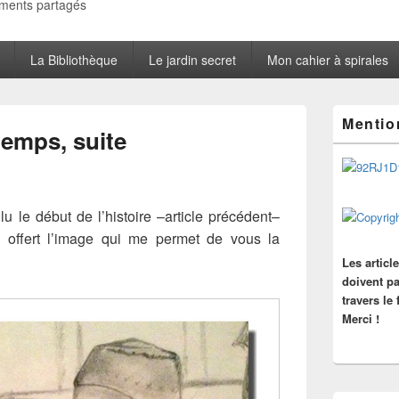
oments partagés
La Bibliothèque
Le jardin secret
Mon cahier à spirales
Zone
Mentio
principale
temps, suite
de
widget
pour
la
barre
u le début de l’histoire –article précédent–
latérale
offert l’image qui me permet de vous la
Les articl
doivent pa
travers le
Merci !