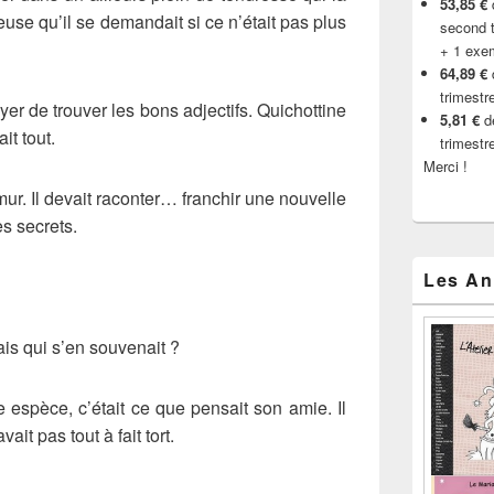
53,85 €
d
se qu’il se demandait si ce n’était pas plus
second t
+ 1 exe
64,89 €
trimestr
ayer de trouver les bons adjectifs. Quichottine
5,81 €
de
ait tout.
trimestr
Merci !
 mur. Il devait raconter… franchir une nouvelle
es secrets.
Les An
mais qui s’en souvenait ?
re espèce, c’était ce que pensait son amie. Il
vait pas tout à fait tort.