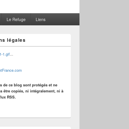
Le Refuge
Liens
ns légales
...
es de ce blog sont protégés et ne
s être copiés, ni intégralement, ni à
 flux RSS.