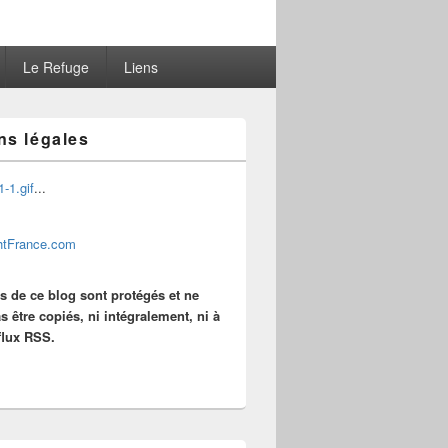
Le Refuge
Liens
ns légales
...
es de ce blog sont protégés et ne
s être copiés, ni intégralement, ni à
 flux RSS.