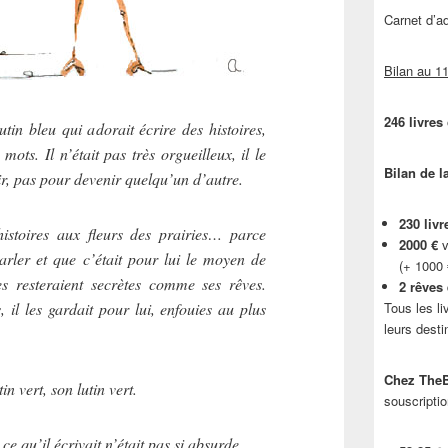
Carnet d’
Bilan au 11
246 livres
 lutin bleu qui adorait écrire des histoires,
mots. Il n’était pas très orgueilleux, il le
Bilan de l
sir, pas pour devenir quelqu’un d’autre.
230 livr
 histoires aux fleurs des prairies… parce
2000 €
v
arler et que c’était pour lui le moyen de
(+ 1000
es resteraient secrètes comme ses rêves.
2 rêves
 il les gardait pour lui, enfouies au plus
Tous les li
leurs desti
Chez TheB
in vert, son lutin vert.
souscriptio
ce qu’il écrivait n’était pas si absurde…