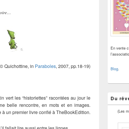
toire…
En vente 
l’associat
© Quichottine, in
Paraboles
, 2007, pp.18-19)
Blog
.
n vert les “historiettes” racontées au jour le
Du rêve
ne belle rencontre, en mots et en images.
(Les m
à un premier livre confié à TheBookEdition.
l fallait lire aussi entre les lignes…