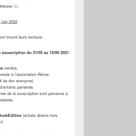
adresses
ici
.
 juin 2022
ont trouvé leurs lecteurs.
a souscription du 21/05 au 15/06 2021
es
vendus.
ersés à l’association Rêves
 € de don anonyme)
d’enfants parrainés.
vres de la souscription sont parvenus à
nataires.
ookEdition
(achats directs hors
n)