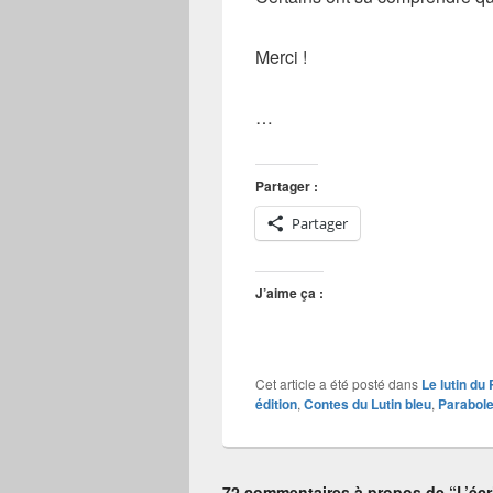
Merci !
…
Partager :
Partager
J’aime ça :
Cet article a été posté dans
Le lutin du
édition
,
Contes du Lutin bleu
,
Parabol
72 commentaires à propos de “L’écr