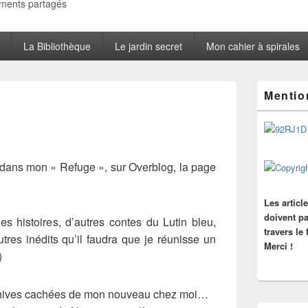
oments partagés
La Bibliothèque
Le jardin secret
Mon cahier à spirales
Zone
Mentio
principale
de
widget
pour
la
barre
s dans mon « Refuge », sur Overblog, la page
latérale
Les articl
doivent pa
es histoires, d’autres contes du Lutin bleu,
travers le
utres inédits qu’il faudra que je réunisse un
Merci !
)
archives cachées de mon nouveau chez moi…