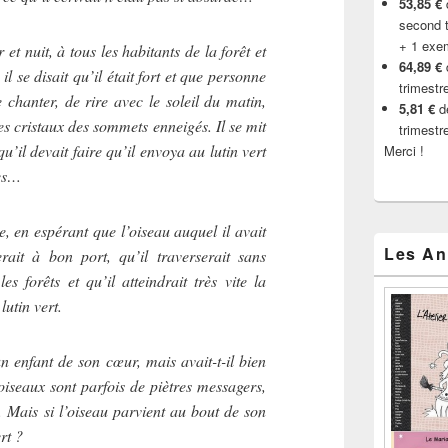
53,85 €
d
second t
+ 1 exe
r et nuit, à tous les habitants de la forêt et
64,89 €
il se disait qu’il était fort et que personne
trimestr
 chanter, de rire avec le soleil du matin,
5,81 €
de
les cristaux des sommets enneigés. Il se mit
trimestr
qu’il devait faire qu’il envoya au lutin vert
Merci !
res…
re, en espérant que l’oiseau auquel il avait
Les An
erait à bon port, qu’il traverserait sans
es forêts et qu’il atteindrait très vite la
utin vert.
un enfant de son cœur, mais avait-t-il bien
 oiseaux sont parfois de piètres messagers,
e. Mais si l’oiseau parvient au bout de son
rt ?