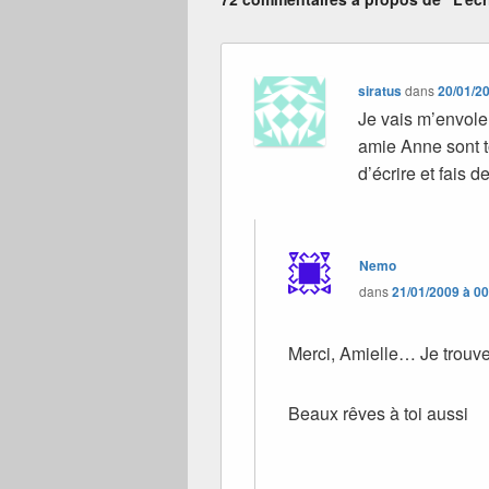
siratus
dans
20/01/2
Je vais m’envol
amie Anne sont to
d’écrire et fais
Nemo
dans
21/01/2009 à 0
Merci, Amielle… Je trouv
Beaux rêves à toi aussi