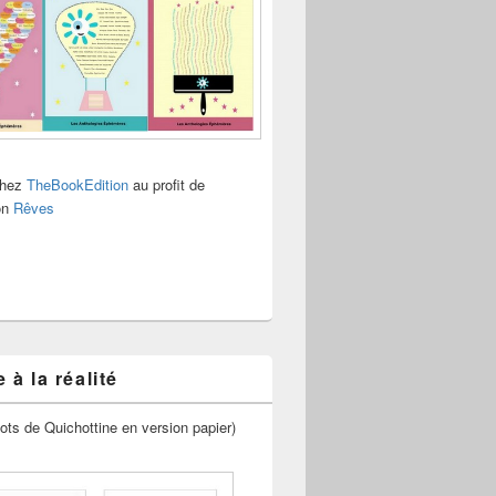
chez
TheBookEdition
au profit de
ion
Rêves
 à la réalité
ots de Quichottine en version papier)