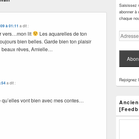
Saisissez 
abonner à c
chaque nouv
009 à 01:11
a dit :
er vers…mon lit
Les aquarelles de ton
Adresse
e-
ujours bien belles. Garde bien ton plaisir
mail
 de beaux rêves, Amielle…
Abon
Rejoignez 
0:54
a dit :
e qu’elles vont bien avec mes contes…
Ancien
[Feedb