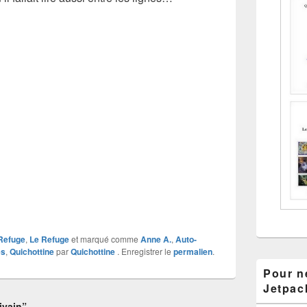
 Refuge
,
Le Refuge
et marqué comme
Anne A.
,
Auto-
es
,
Quichottine
par
Quichottine
. Enregistrer le
permalien
.
Pour ne
Jetpac
ivain”