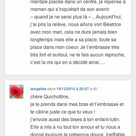
mentale placée dans un centre, je repense à
maman qui s’inquiétait de son avenir
« quand je ne serai plus là »…Aujourd’hui,
j’ai pris la relève, nous allons voir Béatrice
avec mon mari, cela ne dure jamais bien
longtemps mais elle a sa place, toute sa
place dans mon coeur. Je t’embrasse très
très fort et surtout, ne te fais aucun reproche,
c’est la vie qui en a décidé ainsi….
durgalola
dans
19/12/2015 à 20:57
a dit :
chère Quichottine,
je te prends dans mes bras et t’embrasse et
te câline juste ce que tu veux !
j’envoie aussi des bises à ton enfant-lutin.
Elle a mis a nu tout ton amour et tu nous a
donné toujours ta présence douce, ineffable,