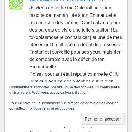
Je viens de te lire ma Quichottine et ton
histoire de maman liée à ton Emmanuelle
m’a arraché des larmes ! Quel calvaire pour
des parents de vivre une telle situation ! La
toxoplasmose je connais car j’ai une de mes
nièces qui l’a attrapé en début de grossesse.
Tristan est surveillé pour ses yeux, mais rien
de comparable avec le déficit de ton
Emmanuelle.
Poissy pourtant était réputé comme le CHU
le mieux équipé des Yvelines sur le plan
Confidentialité et cookies : ce site utilise des cookies. En continuant à
pédiatrique. Mon aînée, Hulwenn, née en
utiliser ce site Web, vous acceptez leur utilisation.
décembre 1971, y a passé 3 semaines en
réanimation alors qu’elle n’avait que 5 jours.
Pour en savoir plus, notamment sur la façon de contrôler les cookies,
consultez :
Politique relative aux cookies
Je ne peux que te comprendre pour cette
épreuve du tire-lait et le fait de l’apporter au
lactarium de l’hôpital chaque jour.