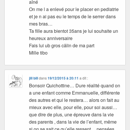
aîné
On me l a enlevé pour le placer en pediatrie
et je n ai pas eu le temps de le serrer dans
mes bras…
Ta fille aura bientot 35ans je lui souhaite un
heureux anniversaire
Fais lui ub gros câlin de ma part
Mille tibo
jill bill
dans
19/12/2015 à 20:11
a dit :
Bonsoir Quichottine… Dure réalité quand on
a une enfant comme Emmanuelle, différente
des autres et qui le restera… alors on fait au
mieux avec elle, pour elle, pour soi aussi…
que dire de plus, une épreuve dans la vie
des parents , dans la vie de l’enfant, même
si on se sait ce qu’elle ressent… pensées