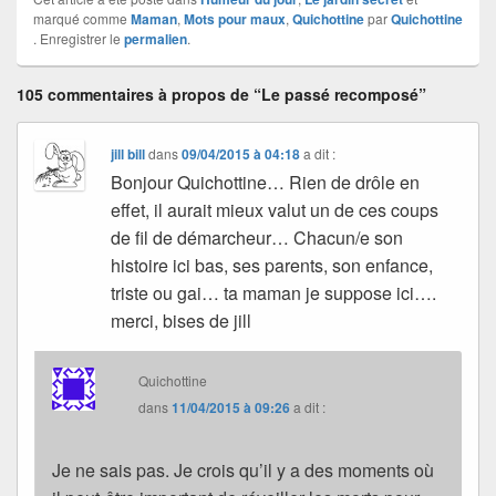
marqué comme
Maman
,
Mots pour maux
,
Quichottine
par
Quichottine
. Enregistrer le
permalien
.
105 commentaires à propos de “Le passé recomposé”
jill bill
dans
09/04/2015 à 04:18
a dit :
Bonjour Quichottine… Rien de drôle en
effet, il aurait mieux valut un de ces coups
de fil de démarcheur… Chacun/e son
histoire ici bas, ses parents, son enfance,
triste ou gai… ta maman je suppose ici….
merci, bises de jill
Quichottine
dans
11/04/2015 à 09:26
a dit :
Je ne sais pas. Je crois qu’il y a des moments où