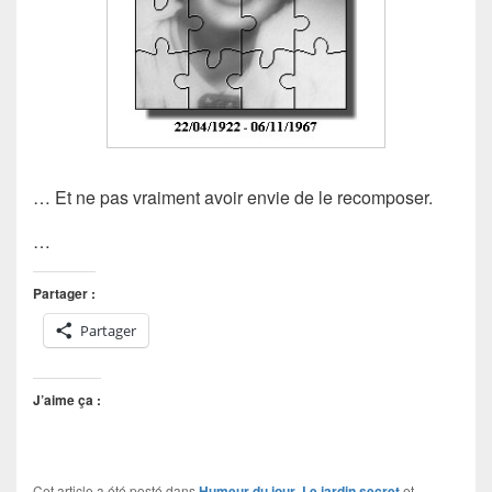
… Et ne pas vraiment avoir envie de le recomposer.
…
Partager :
Partager
J’aime ça :
Cet article a été posté dans
Humeur du jour
,
Le jardin secret
et