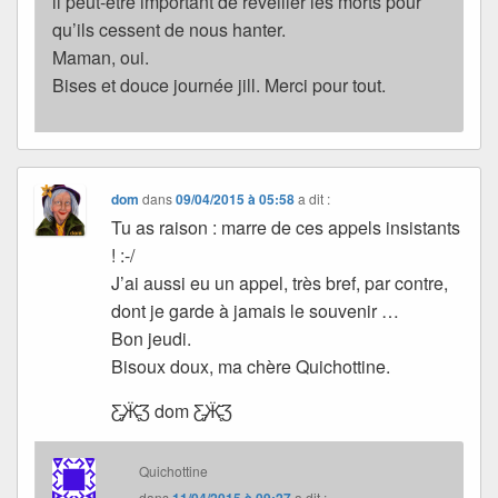
il peut-être important de réveiller les morts pour
qu’ils cessent de nous hanter.
Maman, oui.
Bises et douce journée jill. Merci pour tout.
dom
dans
09/04/2015 à 05:58
a dit :
Tu as raison : marre de ces appels insistants
! :-/
J’ai aussi eu un appel, très bref, par contre,
dont je garde à jamais le souvenir …
Bon jeudi.
Bisoux doux, ma chère Quichottine.
Ƹ̵̡Ӝ̵̨̄Ʒ dom Ƹ̵̡Ӝ̵̨̄Ʒ
Quichottine
dans
a dit :