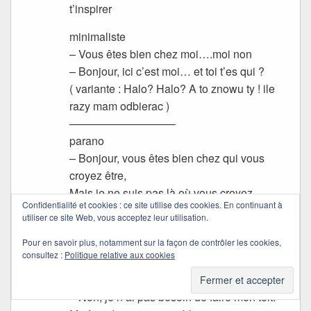
t’inspirer
minimaliste
– Vous êtes bien chez moi….moi non
– Bonjour, ici c’est moi… et toi t’es qui ?
( variante : Halo? Halo? A to znowu ty ! ile
razy mam odbierac )
—————————–
parano
– Bonjour, vous êtes bien chez qui vous
croyez être,
Mais je ne suis pas là où vous croyez,
Confidentialité et cookies : ce site utilise des cookies. En continuant à
Alors laissez un message après ce que vous
utiliser ce site Web, vous acceptez leur utilisation.
savez,
Pour en savoir plus, notamment sur la façon de contrôler les cookies,
Et je vous rappellerai là où vous serez
consultez :
Politique relative aux cookies
—————————————–
pratique
– Non, je n’ai pas besoin de faire mon toit.